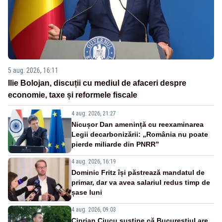
5 aug. 2026, 16:11
Ilie Bolojan, discuții cu mediul de afaceri despre
economie, taxe și reformele fiscale
4 aug. 2026, 21:27
Nicușor Dan amenință cu reexaminarea
Legii decarbonizării: „România nu poate
pierde miliarde din PNRR”
4 aug. 2026, 16:19
Dominic Fritz își păstrează mandatul de
primar, dar va avea salariul redus timp de
șase luni
4 aug. 2026, 09:03
Ciprian Ciucu susține că Bucureștiul are