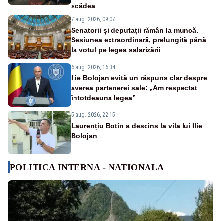
scădea
7 aug. 2026, 09:07
Senatorii și deputații rămân la muncă.
Sesiunea extraordinară, prelungită până
la votul pe legea salarizării
6 aug. 2026, 16:34
Ilie Bolojan evită un răspuns clar despre
averea partenerei sale: „Am respectat
întotdeauna legea”
5 aug. 2026, 22:15
Laurențiu Botin a descins la vila lui Ilie
Bolojan
POLITICA INTERNA - NATIONALA