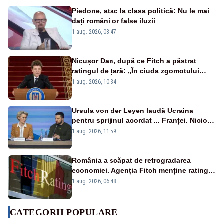
Piedone, atac la clasa politică: Nu le mai
dați românilor false iluzii
1 aug. 2026, 08:47
Nicușor Dan, după ce Fitch a păstrat
ratingul de țară: „În ciuda zgomotului
politic, România funcționează”
1 aug. 2026, 10:34
Ursula von der Leyen laudă Ucraina
pentru sprijinul acordat ... Franței. Nicio
reacție privind ajutorul energetic promis
1 aug. 2026, 11:59
României
România a scăpat de retrogradarea
economiei. Agenția Fitch menține ratingul
„BBB-” cu perspectivă negativă
1 aug. 2026, 06:48
CATEGORII POPULARE