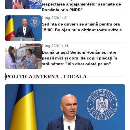
respectarea angajamentelor asumate de
România prin PNRR”
7 aug. 2026, 14:51
Ședința de guvern se amână pentru ora
15:00. Bolojan nu a obținut toate avizele
7 aug. 2026, 14:34
Dramă uriașă! Seniorii României, între
pensii mici și dorul de copiii plecați în
străinătate: "Vin doar odată pe an"
POLITICA INTERNA - LOCALA