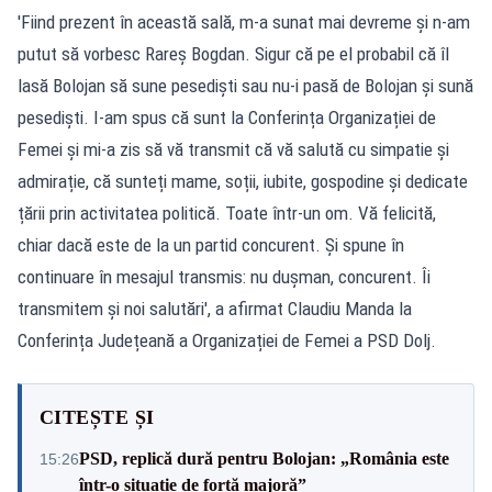
'Fiind prezent în această sală, m-a sunat mai devreme și n-am
putut să vorbesc Rareș Bogdan. Sigur că pe el probabil că îl
lasă Bolojan să sune pesediști sau nu-i pasă de Bolojan și sună
pesediști. I-am spus că sunt la Conferința Organizației de
Femei și mi-a zis să vă transmit că vă salută cu simpatie și
admirație, că sunteți mame, soții, iubite, gospodine și dedicate
țării prin activitatea politică. Toate într-un om. Vă felicită,
chiar dacă este de la un partid concurent. Și spune în
continuare în mesajul transmis: nu dușman, concurent. Îi
transmitem și noi salutări', a afirmat Claudiu Manda la
Conferința Județeană a Organizației de Femei a PSD Dolj.
CITEȘTE ȘI
PSD, replică dură pentru Bolojan: „România este
15:26
într-o situație de forță majoră”