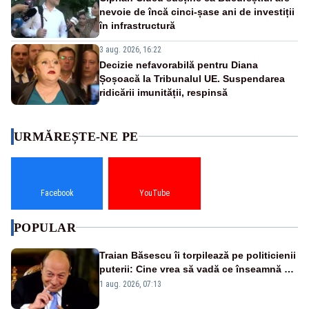
nevoie de încă cinci-șase ani de investiții
în infrastructură
3 aug. 2026, 16:22
Decizie nefavorabilă pentru Diana
Șoșoacă la Tribunalul UE. Suspendarea
ridicării imunității, respinsă
URMĂREȘTE-NE PE
Facebook
YouTube
POPULAR
Traian Băsescu îi torpilează pe politicienii
puterii: Cine vrea să vadă ce înseamnă să
fii prost, se uită la România
1 aug. 2026, 07:13