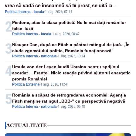
vrea să vadă ce înseamnă să fii prost, se uită la
Politica Interna - locala
·
1 aug. 2026, 07:13
România
2
Piedone, atac la clasa politică: Nu le mai dați românilor
false iluzii
Politica Interna - locala
-
1 aug. 2026, 08:47
3
Nicușor Dan, după ce Fitch a păstrat ratingul de țară: „În
ciuda zgomotului politic, România funcționează”
Politica Interna - nationala
-
1 aug. 2026, 10:34
4
Ursula von der Leyen laudă Ucraina pentru sprijinul
acordat ... Franței. Nicio reacție privind ajutorul energetic
promis României
Politica Externa
-
1 aug. 2026, 11:59
5
România a scăpat de retrogradarea economiei. Agenția
Fitch menține ratingul „BBB-” cu perspectivă negativă
Politica Interna - nationala
-
1 aug. 2026, 06:48
ACTUALITATE