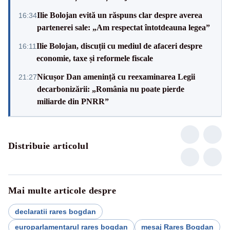
Ilie Bolojan evită un răspuns clar despre averea
16:34
partenerei sale: „Am respectat întotdeauna legea”
Ilie Bolojan, discuții cu mediul de afaceri despre
16:11
economie, taxe și reformele fiscale
Nicușor Dan amenință cu reexaminarea Legii
21:27
decarbonizării: „România nu poate pierde
miliarde din PNRR”
Distribuie articolul
Mai multe articole despre
declaratii rares bogdan
europarlamentarul rares bogdan
mesaj Rares Bogdan