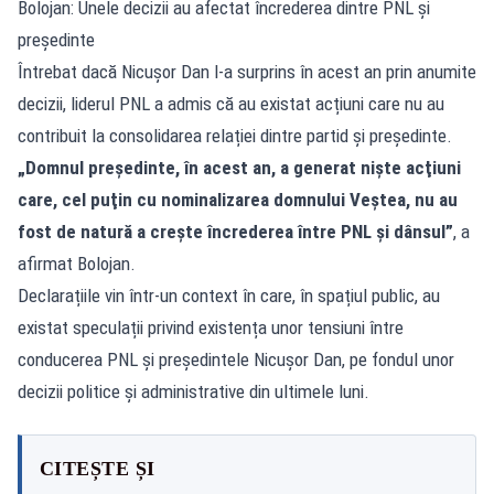
Bolojan: Unele decizii au afectat încrederea dintre PNL și
președinte
Întrebat dacă Nicușor Dan l-a surprins în acest an prin anumite
decizii, liderul PNL a admis că au existat acțiuni care nu au
contribuit la consolidarea relației dintre partid și președinte.
„Domnul preşedinte, în acest an, a generat nişte acţiuni
care, cel puţin cu nominalizarea domnului Veştea, nu au
fost de natură a creşte încrederea între PNL şi dânsul”
, a
afirmat Bolojan.
Declarațiile vin într-un context în care, în spațiul public, au
existat speculații privind existența unor tensiuni între
conducerea PNL și președintele Nicușor Dan, pe fondul unor
decizii politice și administrative din ultimele luni.
CITEȘTE ȘI