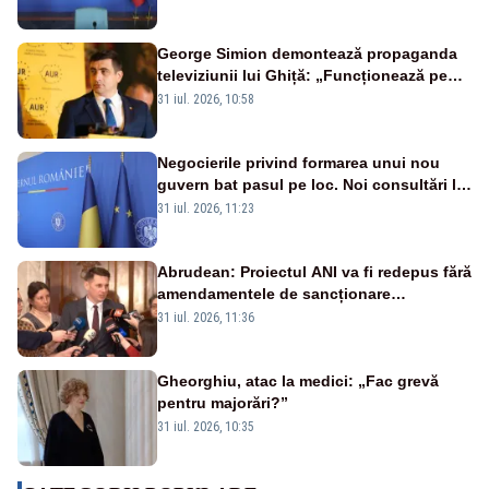
George Simion demontează propaganda
televiziunii lui Ghiță: „Funcționează pe
miliarde luate de la români”
31 iul. 2026, 10:58
Negocierile privind formarea unui nou
guvern bat pasul pe loc. Noi consultări la
Cotroceni, așteptate după mijlocul lunii
31 iul. 2026, 11:23
august -SURSE
Abrudean: Proiectul ANI va fi redepus fără
amendamentele de sancționare
retroactivă a faptelor de conflict de
31 iul. 2026, 11:36
interese și declararea cash-ului
Gheorghiu, atac la medici: „Fac grevă
pentru majorări?”
31 iul. 2026, 10:35