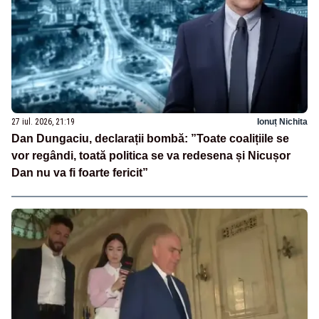
27 iul. 2026, 21:19
Ionuț Nichita
Dan Dungaciu, declarații bombă: ”Toate coalițiile se
vor regândi, toată politica se va redesena și Nicușor
Dan nu va fi foarte fericit”