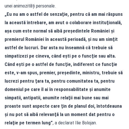
unei animozități personale.
„Eu nu am o astfel de senzaţie, pentru că am mai răspuns
la această întrebare, am avut o colaborare instituţională,
aşa cum este normal să aibă preşedintele României şi
premierul României în această perioadă, şi nu am simţit
astfel de lucruri. Dar asta nu înseamnă că trebuie să
simpatizezi pe cineva, când eşti pe o funcţie sau alta.
Când eşti pe o astfel de funcţie, indiferent ce funcţie
este, v-am spus, premier, preşedinte, ministru, trebuie să
lucrezi pentru ţara ta, pentru comunitatea ta, pentru
domeniul pe care îl ai în responsabilitate şi anumite
simpatii, antipatii, anumite relaţii mai bune sau mai
proaste sunt aspecte care ţin de planul doi, întotdeauna
şi nu pot să aibă relevanţă la un moment dat pentru o
relaţie pe termen lung”
, a declarat Ilie Bolojan.