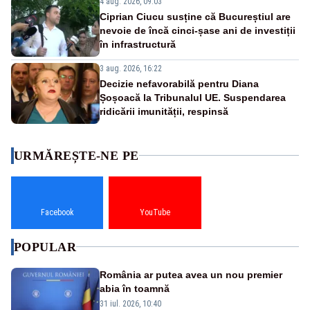
4 aug. 2026, 09:03
Ciprian Ciucu susține că Bucureștiul are
nevoie de încă cinci-șase ani de investiții
în infrastructură
3 aug. 2026, 16:22
Decizie nefavorabilă pentru Diana
Șoșoacă la Tribunalul UE. Suspendarea
ridicării imunității, respinsă
URMĂREȘTE-NE PE
Facebook
YouTube
POPULAR
România ar putea avea un nou premier
abia în toamnă
31 iul. 2026, 10:40