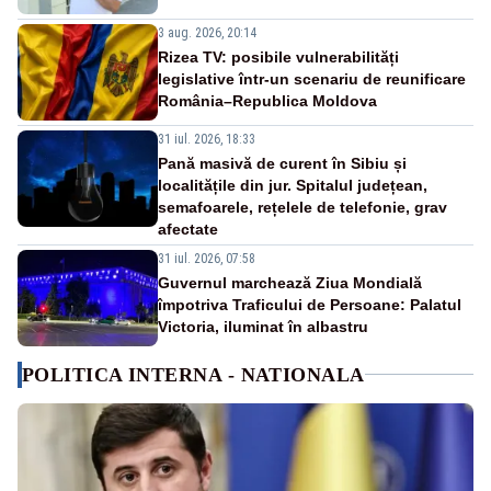
3 aug. 2026, 20:14
Rizea TV: posibile vulnerabilități
legislative într-un scenariu de reunificare
România–Republica Moldova
31 iul. 2026, 18:33
Pană masivă de curent în Sibiu și
localitățile din jur. Spitalul județean,
semafoarele, rețelele de telefonie, grav
afectate
31 iul. 2026, 07:58
Guvernul marchează Ziua Mondială
împotriva Traficului de Persoane: Palatul
Victoria, iluminat în albastru
POLITICA INTERNA - NATIONALA