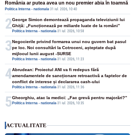
România ar putea avea un nou premier abia în toamnă
Politica Interna - nationala
·
31 iul. 2026, 10:40
2
George Simion demontează propaganda televiziunii lui
Ghiță: „Funcționează pe miliarde luate de la români”
Politica Interna - nationala
-
31 iul. 2026, 10:58
3
Negocierile privind formarea unui nou guvern bat pasul
pe loc. Noi consultări la Cotroceni, așteptate după
mijlocul lunii august -SURSE
Politica Interna - nationala
-
31 iul. 2026, 11:23
4
Abrudean: Proiectul ANI va fi redepus fără
amendamentele de sancționare retroactivă a faptelor de
conflict de interese și declararea cash-ului
Politica Interna - nationala
-
31 iul. 2026, 11:36
5
Gheorghiu, atac la medici: „Fac grevă pentru majorări?”
Politica Interna - nationala
-
31 iul. 2026, 10:35
ACTUALITATE