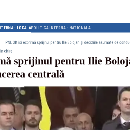
NTERNA - LOCALA
POLITICA INTERNA - NATIONALA
PNL Olt își exprimă sprijinul pentru Ilie Bolojan și deciziile asumate de cond
in citire
ă sprijinul pentru Ilie Boloja
cerea centrală