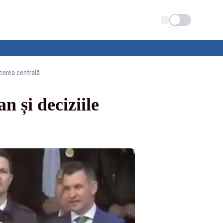
Schimba tema
ucerea centrală
n și deciziile