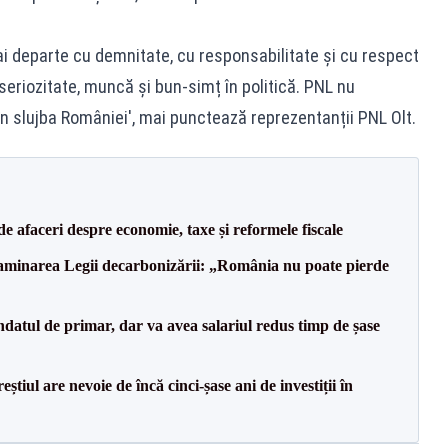
ai departe cu demnitate, cu responsabilitate și cu respect
seriozitate, muncă și bun-simț în politică. PNL nu
slujba României', mai punctează reprezentanții PNL Olt.
 de afaceri despre economie, taxe și reformele fiscale
minarea Legii decarbonizării: „România nu poate pierde
datul de primar, dar va avea salariul redus timp de șase
tiul are nevoie de încă cinci-șase ani de investiții în