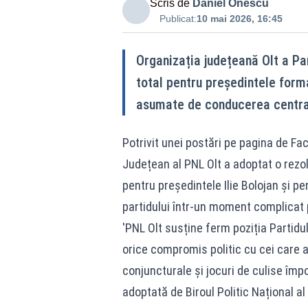
Scris de
Daniel Onescu
Publicat:
10 mai 2026, 16:45
Organizația județeană Olt a Par
total pentru președintele formaț
asumate de conducerea centrală
Potrivit unei postări pe pagina de F
Județean al PNL Olt a adoptat o rezolu
pentru președintele Ilie Bolojan și p
partidului într-un moment complicat
'PNL Olt susține ferm poziția Partidul
orice compromis politic cu cei care a
conjuncturale și jocuri de culise împ
adoptată de Biroul Politic Național 