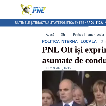
ULTIMELE ȘTIRI
ACTUALITATE
POLITICA EXTERNA
POLITICA I
Acasă
Știri
Politica Interna - locala
·
POLITICA INTERNA - LOCALA
2 m
PNL Olt își exprim
asumate de condu
10 mai 2026, 16:45