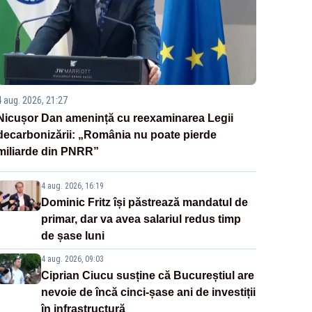
4 aug. 2026, 21:27
Nicușor Dan amenință cu reexaminarea Legii
decarbonizării: „România nu poate pierde
miliarde din PNRR”
4 aug. 2026, 16:19
Dominic Fritz își păstrează mandatul de
primar, dar va avea salariul redus timp
de șase luni
4 aug. 2026, 09:03
Ciprian Ciucu susține că Bucureștiul are
nevoie de încă cinci-șase ani de investiții
în infrastructură