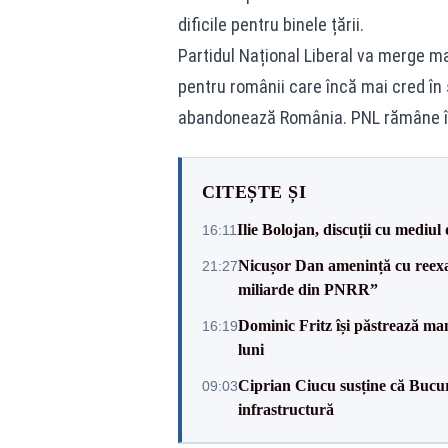
dificile pentru binele țării.
Partidul Național Liberal va merge m
pentru românii care încă mai cred în 
abandonează România. PNL rămâne în 
CITEȘTE ȘI
Ilie Bolojan, discuții cu mediul
16:11
Nicușor Dan amenință cu reexa
21:27
miliarde din PNRR”
Dominic Fritz își păstrează man
16:19
luni
Ciprian Ciucu susține că Bucureș
09:03
infrastructură