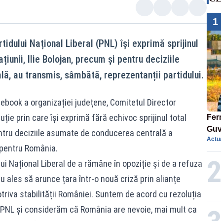
1
tidului Național Liberal (PNL) își exprimă sprijinul
iunii, Ilie Bolojan, precum și pentru deciziile
, au transmis, sâmbătă, reprezentanții partidului.
acebook
a organizației județene, Comitetul Director
ție prin care își exprimă fără echivoc sprijinul total
Ferm
Guv
entru deciziile asumate de conducerea centrală a
Actua
 pentru România.
ui Național Liberal de a rămâne în opoziție și de a refuza
u ales să arunce țara într-o nouă criză prin alianțe
otriva stabilității României. Suntem de acord cu rezoluția
al PNL și considerăm că România are nevoie, mai mult ca