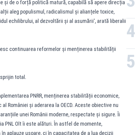
te și de o forță politică matură, capabilă să apere direcția
alții aleg populismul, radicalismul și alianțele toxice,
l echilibrului, al dezvoltării și al asumării', arată liberalii
esc continuarea reformelor și menținerea stabilității
prijin total.
mplementarea PNRR, menținerea stabilității economice,
c al României și aderarea la OECD. Aceste obiective nu
aranțiile unei Românii moderne, respectate și sigure. Îi
ia PNL Olt îi este alături. În astfel de momente,
n aplauze ușoare, ci în capacitatea de a lua decizii