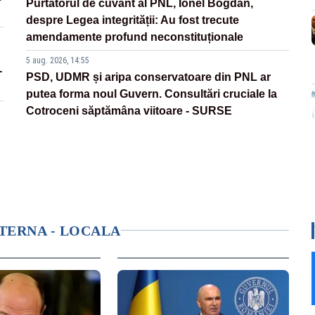
Purtătorul de cuvânt al PNL, Ionel Bogdan,
despre Legea integrității: Au fost trecute
amendamente profund neconstituționale
5 aug. 2026, 14:55
-
PSD, UDMR și aripa conservatoare din PNL ar
putea forma noul Guvern. Consultări cruciale la
Cotroceni săptămâna viitoare - SURSE
NTERNA - LOCALA