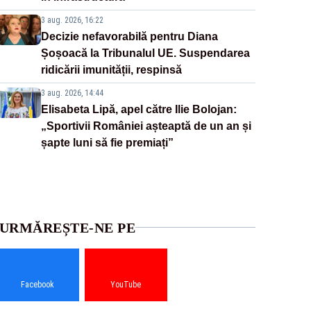
3 aug. 2026, 16:22
Decizie nefavorabilă pentru Diana
Șoșoacă la Tribunalul UE. Suspendarea
ridicării imunității, respinsă
3 aug. 2026, 14:44
Elisabeta Lipă, apel către Ilie Bolojan:
„Sportivii României așteaptă de un an și
șapte luni să fie premiați”
URMĂREȘTE-NE PE
Facebook
YouTube