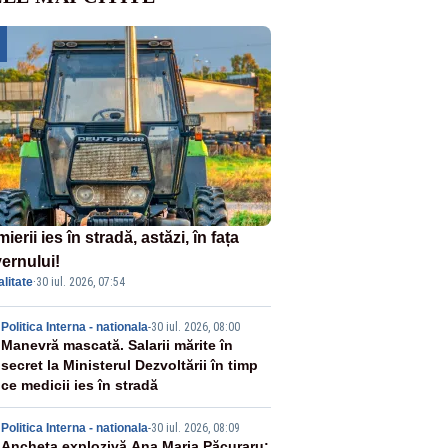
ierii ies în stradă, astăzi, în fața
ernului!
litate
·
30 iul. 2026, 07:54
2
Politica Interna - nationala
-
30 iul. 2026, 08:00
Manevră mascată. Salarii mărite în
secret la Ministerul Dezvoltării în timp
ce medicii ies în stradă
Politica Interna - nationala
-
30 iul. 2026, 08:09
Ancheta explozivă Ana Maria Păcuraru: