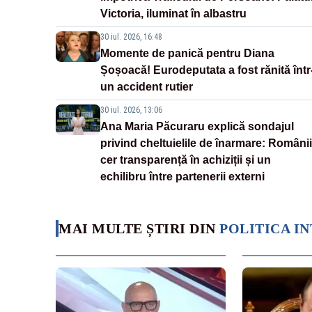
Victoria, iluminat în albastru
30 iul. 2026, 16:48
Momente de panică pentru Diana
Șoșoacă! Eurodeputata a fost rănită într
un accident rutier
30 iul. 2026, 13:06
Ana Maria Păcuraru explică sondajul
privind cheltuielile de înarmare: Românii
cer transparență în achiziții și un
echilibru între partenerii externi
MAI MULTE ȘTIRI DIN
POLITICA I