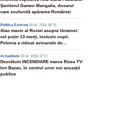
3
Șantierul Damen Mangalia, dosarul
care scufundă apărarea României
4
Politica Externa
-
30 iul. 2026, 08:15
Atac masiv al Rusiei asupra Ucrainei:
cel puțin 13 morți, inclusiv copii.
Polonia a ridicat avioanele de
vânătoare
5
Actualitate
-
30 iul. 2026, 07:51
Dezvăluiri INCENDIARE marca Rizea TV:
Ion Bazac, în centrul unor noi acuzații
publice