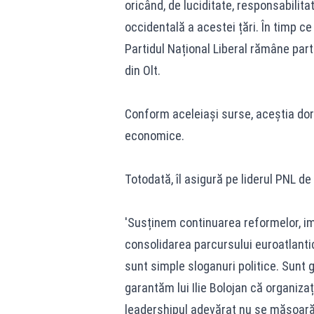
oricând, de luciditate, responsabilita
occidentală a acestei țări. În timp ce 
Partidul Național Liberal rămâne partidu
din Olt.
Conform aceleiași surse, aceștia dor
economice.
Totodată, îl asigură pe liderul PNL de s
'Susținem continuarea reformelor, i
consolidarea parcursului euroatlanti
sunt simple sloganuri politice. Sunt g
garantăm lui Ilie Bolojan că organizaț
leadershipul adevărat nu se măsoară î