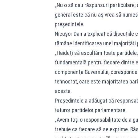
„Nu o să dau răspunsuri particulare, 
general este că nu aş vrea să numesc
președintele.
Nicuşor Dan a explicat că discuțiile 
rămâne identificarea unei majorități 
„Haideţi să ascultăm toate partidele, 
fundamentală pentru fiecare dintre el
componenţa Guvernului, corespondenţ
tehnocrat, care este majoritatea par
acesta.
Președintele a adăugat că responsabi
tuturor partidelor parlamentare.
„Avem toţi o responsabilitate de a g
trebuie ca fiecare să se exprime. Răs