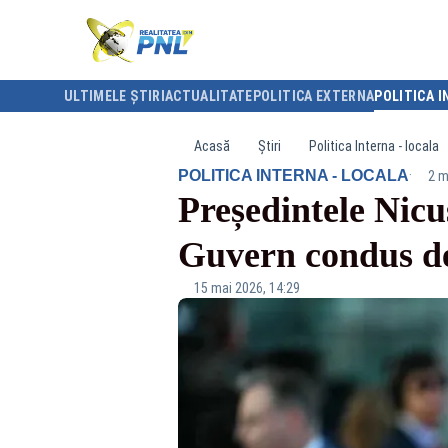
ULTIMELE ȘTIRI
ACTUALITATE
POLITICA EXTERNA
POLITICA I
Acasă
Știri
Politica Interna - locala
·
POLITICA INTERNA - LOCALA
2 m
Președintele Nic
Guvern condus d
15 mai 2026, 14:29