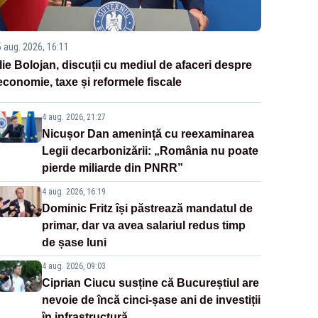
5 aug. 2026, 16:11
Ilie Bolojan, discuții cu mediul de afaceri despre
economie, taxe și reformele fiscale
4 aug. 2026, 21:27
Nicușor Dan amenință cu reexaminarea
Legii decarbonizării: „România nu poate
pierde miliarde din PNRR”
4 aug. 2026, 16:19
Dominic Fritz își păstrează mandatul de
primar, dar va avea salariul redus timp
de șase luni
4 aug. 2026, 09:03
Ciprian Ciucu susține că Bucureștiul are
nevoie de încă cinci-șase ani de investiții
în infrastructură