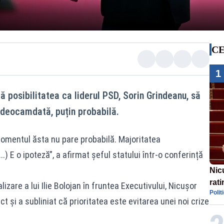
CE
1
ă posibilitatea ca liderul PSD, Sorin Grindeanu, să
deocamdată, puțin probabilă.
 momentul ăsta nu pare probabilă. Majoritatea
..) E o ipoteză”, a afirmat șeful statului într-o conferință
Nic
rati
zare a lui Ilie Bolojan în fruntea Executivului, Nicușor
Polit
pol
t și a subliniat că prioritatea este evitarea unei noi crize