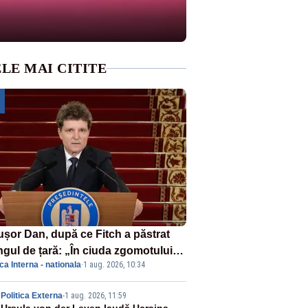
LE MAI CITITE
ușor Dan, după ce Fitch a păstrat
ngul de țară: „În ciuda zgomotului
ica Interna - nationala
·
1 aug. 2026, 10:34
itic, România funcționează”
Politica Externa
-
1 aug. 2026, 11:59