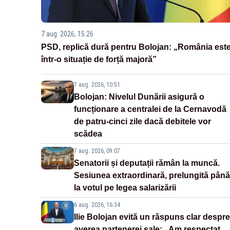
7 aug. 2026, 15:26
PSD, replică dură pentru Bolojan: „România est
într-o situație de forță majoră”
7 aug. 2026, 10:51
Bolojan: Nivelul Dunării asigură o
funcționare a centralei de la Cernavodă
de patru-cinci zile dacă debitele vor
scădea
7 aug. 2026, 09:07
Senatorii și deputații rămân la muncă.
Sesiunea extraordinară, prelungită până
la votul pe legea salarizării
6 aug. 2026, 16:34
Ilie Bolojan evită un răspuns clar despre
averea partenerei sale: „Am respectat