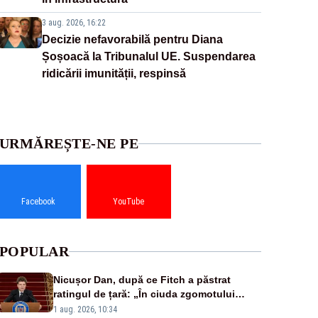
3 aug. 2026, 16:22
Decizie nefavorabilă pentru Diana
Șoșoacă la Tribunalul UE. Suspendarea
ridicării imunității, respinsă
URMĂREȘTE-NE PE
Facebook
YouTube
POPULAR
Nicușor Dan, după ce Fitch a păstrat
ratingul de țară: „În ciuda zgomotului
politic, România funcționează”
1 aug. 2026, 10:34