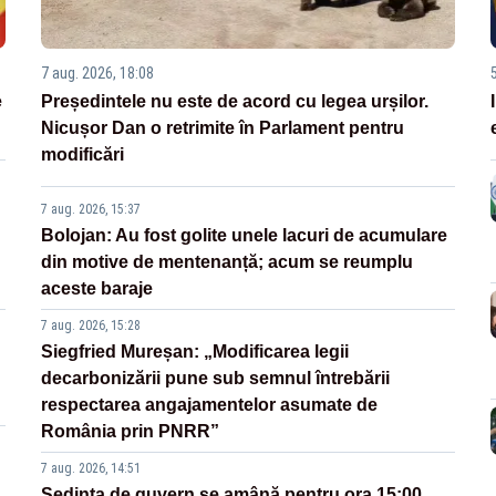
7 aug. 2026, 18:08
e
Președintele nu este de acord cu legea urșilor.
Nicușor Dan o retrimite în Parlament pentru
modificări
7 aug. 2026, 15:37
Bolojan: Au fost golite unele lacuri de acumulare
din motive de mentenanță; acum se reumplu
aceste baraje
7 aug. 2026, 15:28
Siegfried Mureșan: „Modificarea legii
decarbonizării pune sub semnul întrebării
respectarea angajamentelor asumate de
România prin PNRR”
7 aug. 2026, 14:51
Ședința de guvern se amână pentru ora 15:00.