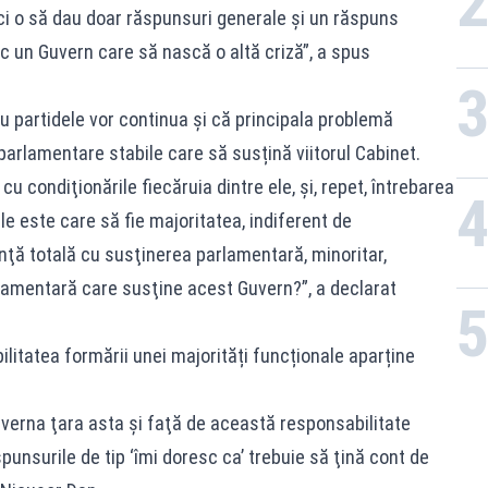
ci o să dau doar răspunsuri generale şi un răspuns
 un Guvern care să nască o altă criză”, a spus
cu partidele vor continua și că principala problemă
parlamentare stabile care să susțină viitorul Cabinet.
cu condiţionările fiecăruia dintre ele, şi, repet, întrebarea
e este care să fie majoritatea, indiferent de
ă totală cu susţinerea parlamentară, minoritar,
lamentară care susţine acest Guvern?”, a declarat
litatea formării unei majorități funcționale aparține
uverna ţara asta şi faţă de această responsabilitate
punsurile de tip ‘îmi doresc ca’ trebuie să ţină cont de