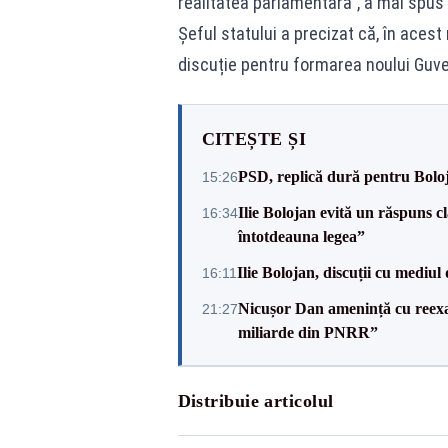
realitatea parlamentară”, a mai spus
Șeful statului a precizat că, în acest
discuție pentru formarea noului Guve
CITEȘTE ȘI
PSD, replică dură pentru Boloj
15:26
Ilie Bolojan evită un răspuns c
16:34
întotdeauna legea”
Ilie Bolojan, discuții cu mediul
16:11
Nicușor Dan amenință cu reexa
21:27
miliarde din PNRR”
Distribuie articolul