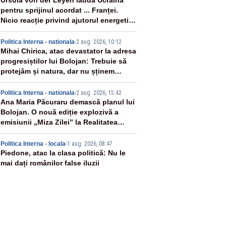
2
Ursula von der Leyen laudă Ucraina
pentru sprijinul acordat ... Franței.
Nicio reacție privind ajutorul energetic
promis României
3
Politica Interna - nationala
-
2 aug. 2026, 10:12
Mihai Chirica, atac devastator la adresa
progresiștilor lui Bolojan: Trebuie să
protejăm și natura, dar nu șținem
omaneii în stare permanentă de alertă
4
Politica Interna - nationala
-
2 aug. 2026, 15:42
Ana Maria Păcuraru demască planul lui
Bolojan. O nouă ediție explozivă a
emisiunii „Miza Zilei” la Realitatea
PLUS
5
Politica Interna - locala
-
1 aug. 2026, 08:47
Piedone, atac la clasa politică: Nu le
mai dați românilor false iluzii