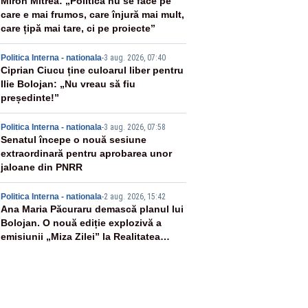
2
Miron Mitrea: „Politica nu se face pe
care e mai frumos, care înjură mai mult,
care țipă mai tare, ci pe proiecte”
3
Politica Interna - nationala
-
3 aug. 2026, 07:40
Ciprian Ciucu ține culoarul liber pentru
Ilie Bolojan: „Nu vreau să fiu
președinte!”
4
Politica Interna - nationala
-
3 aug. 2026, 07:58
Senatul începe o nouă sesiune
extraordinară pentru aprobarea unor
jaloane din PNRR
5
Politica Interna - nationala
-
2 aug. 2026, 15:42
Ana Maria Păcuraru demască planul lui
Bolojan. O nouă ediție explozivă a
emisiunii „Miza Zilei” la Realitatea
PLUS