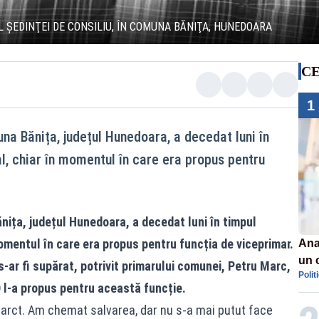
L ŞEDINŢEI DE CONSILIU, ÎN COMUNA BĂNIŢA, HUNEDOARA
CE
1
na Bănița, județul Hunedoara, a decedat luni în
al, chiar în momentul în care era propus pentru
nița, județul Hunedoara, a decedat luni în timpul
momentul în care era propus pentru funcția de viceprimar.
Ana
un 
 s-ar fi supărat, potrivit primarului comunei, Petru Marc,
Polit
por
 l-a propus pentru această funcție.
farct. Am chemat salvarea, dar nu s-a mai putut face