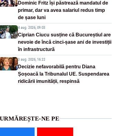
Dominic Fritz își păstrează mandatul de
primar, dar va avea salariul redus timp
de șase luni
4 aug. 2026, 09:03
Ciprian Ciucu susține că Bucureștiul are
nevoie de încă cinci-șase ani de investiții
în infrastructură
3 aug. 2026, 16:22
Decizie nefavorabilă pentru Diana
Șoșoacă la Tribunalul UE. Suspendarea
ridicării imunității, respinsă
URMĂREȘTE-NE PE