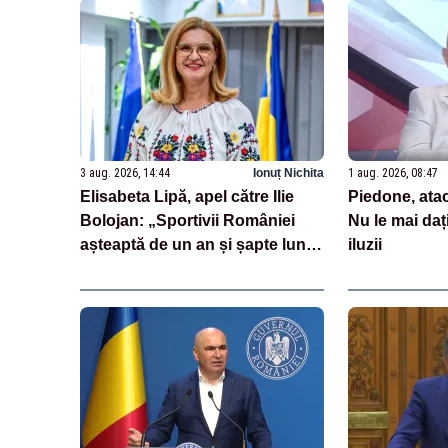
3 aug. 2026, 14:44
Ionuț Nichita
1 aug. 2026, 08:47
Elisabeta Lipă, apel către Ilie
Piedone, atac 
Bolojan: „Sportivii României
Nu le mai daț
așteaptă de un an și șapte luni
iluzii
să fie premiați”