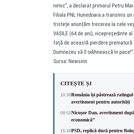
nimic", a declarat primarul Petru Mar
Filiala PNL Hunedoara a transmis un
tristețe anunțăm trecerea la cele ve
VASILE (64 de ani), vicepreședinte a
faţă de această pierdere prematură 
Dumnezeu să îl odihnească în pace!”
Sursa: Newsinn
CITEȘTE ȘI
România își păstrează ratingul 
10:38
avertisment pentru autorități
Nicușor Dan, avertisment după 
08:51
economică”
PSD, replică dură pentru Boloj
15:26