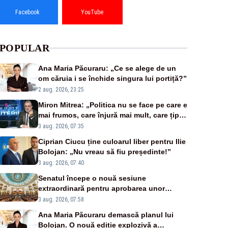
Facebook
YouTube
POPULAR
Ana Maria Păcuraru: „Ce se alege de un
om căruia i se închide singura lui portiță?”
2 aug. 2026, 23:25
Miron Mitrea: „Politica nu se face pe care e
mai frumos, care înjură mai mult, care țipă
mai tare, ci pe proiecte”
3 aug. 2026, 07:35
Ciprian Ciucu ține culoarul liber pentru Ilie
Bolojan: „Nu vreau să fiu președinte!”
3 aug. 2026, 07:40
Senatul începe o nouă sesiune
extraordinară pentru aprobarea unor
jaloane din PNRR
3 aug. 2026, 07:58
Ana Maria Păcuraru demască planul lui
Bolojan. O nouă ediție explozivă a