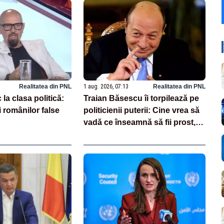
Realitatea din PNL
1 aug. 2026, 07:13
Realitatea din PNL
la clasa politică:
Traian Băsescu îi torpilează pe
i românilor false
politicienii puterii: Cine vrea să
vadă ce înseamnă să fii prost,
se uită la România