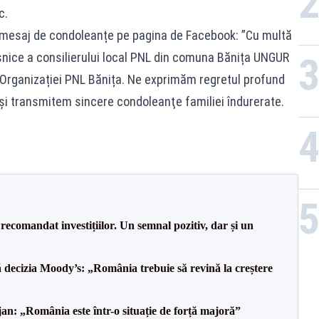
c.
 mesaj de condoleanțe pe pagina de Facebook: ”Cu multă
șnice a consilierului local PNL din comuna Bănița UNGUR
l Organizației PNL Bănița. Ne exprimăm regretul profund
şi transmitem sincere condoleanţe familiei îndurerate.
.
recomandat investițiilor. Un semnal pozitiv, dar și un
decizia Moody’s: „România trebuie să revină la creștere
an: „România este într-o situație de forță majoră”