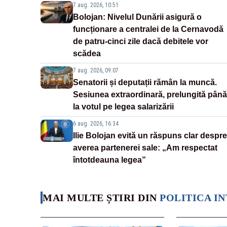
7 aug. 2026, 10:51
Bolojan: Nivelul Dunării asigură o
funcționare a centralei de la Cernavodă
de patru-cinci zile dacă debitele vor
scădea
7 aug. 2026, 09:07
Senatorii și deputații rămân la muncă.
Sesiunea extraordinară, prelungită până
la votul pe legea salarizării
6 aug. 2026, 16:34
Ilie Bolojan evită un răspuns clar despre
averea partenerei sale: „Am respectat
întotdeauna legea”
MAI MULTE ȘTIRI DIN
POLITICA I