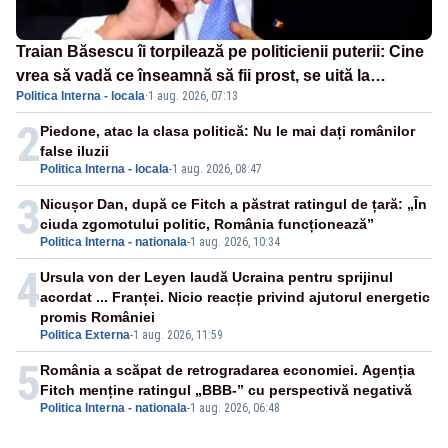
Traian Băsescu îi torpilează pe politicienii puterii: Cine
vrea să vadă ce înseamnă să fii prost, se uită la
Politica Interna - locala
·
1 aug. 2026, 07:13
România
2
Piedone, atac la clasa politică: Nu le mai dați românilor
false iluzii
Politica Interna - locala
-
1 aug. 2026, 08:47
3
Nicușor Dan, după ce Fitch a păstrat ratingul de țară: „În
ciuda zgomotului politic, România funcționează”
Politica Interna - nationala
-
1 aug. 2026, 10:34
4
Ursula von der Leyen laudă Ucraina pentru sprijinul
acordat ... Franței. Nicio reacție privind ajutorul energetic
promis României
Politica Externa
-
1 aug. 2026, 11:59
5
România a scăpat de retrogradarea economiei. Agenția
Fitch menține ratingul „BBB-” cu perspectivă negativă
Politica Interna - nationala
-
1 aug. 2026, 06:48