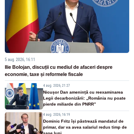
5 aug. 2026, 16:11
Ilie Bolojan, discuții cu mediul de afaceri despre
economie, taxe și reformele fiscale
4 aug. 2026, 21:27
Nicușor Dan amenință cu reexaminarea
Legii decarbonizării: „România nu poate
pierde miliarde din PNRR”
4 aug. 2026, 16:19
Dominic Fritz își păstrează mandatul de
primar, dar va avea salariul redus timp de
șase luni