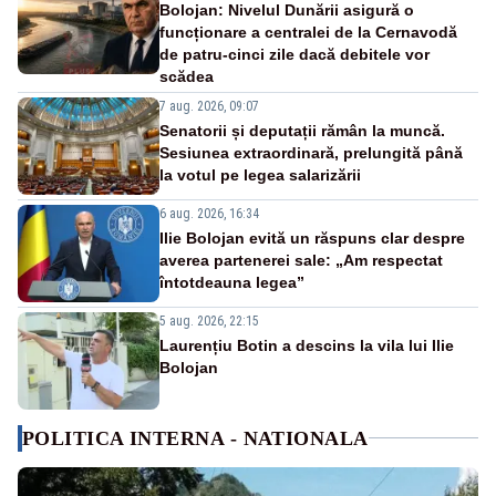
Bolojan: Nivelul Dunării asigură o
funcționare a centralei de la Cernavodă
de patru-cinci zile dacă debitele vor
scădea
7 aug. 2026, 09:07
Senatorii și deputații rămân la muncă.
Sesiunea extraordinară, prelungită până
la votul pe legea salarizării
6 aug. 2026, 16:34
Ilie Bolojan evită un răspuns clar despre
averea partenerei sale: „Am respectat
întotdeauna legea”
5 aug. 2026, 22:15
Laurențiu Botin a descins la vila lui Ilie
Bolojan
POLITICA INTERNA - NATIONALA