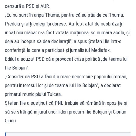
cenzură a PSD și AUR.
„Eu nu sunt în aripa Thuma, pentru că eu știu de ce Thuma,
Predoiu și alți colegi își doresc. Au fost atât de neobrăzați
încât nici măcar n-a fost votată moțiunea, se număra acolo, și
deja au început să dea declarații”, a spus Ștefan Ilie într-o
conferință la care a participat și jurnalistul Mediafax.
Edilul a acuzat PSD că a provocat criza politică „de teama lui
Ilie Bolojan”.
„Consider că PSD a făcut o mare nenorocire poporului român,
pentru interesul lor și de teama lui Ilie Bolojan”, a declarat
primarul municipiului Tulcea.
Ștefan Ilie a susținut că PNL trebuie să rămână în opoziție și
să se strângă în jurul unor lideri precum Ilie Bolojan și Ciprian
Ciucu.