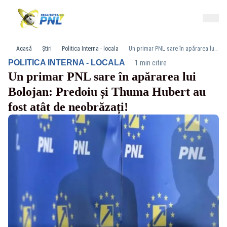
Acasă
Știri
Politica Interna - locala
Un primar PNL sare în apărarea lui Bolojan: Predoiu și Thuma Hubert au fost atât de neobrăzați!
·
POLITICA INTERNA - LOCALA
1 min citire
Un primar PNL sare în apărarea lui
Bolojan: Predoiu și Thuma Hubert au
fost atât de neobrăzați!