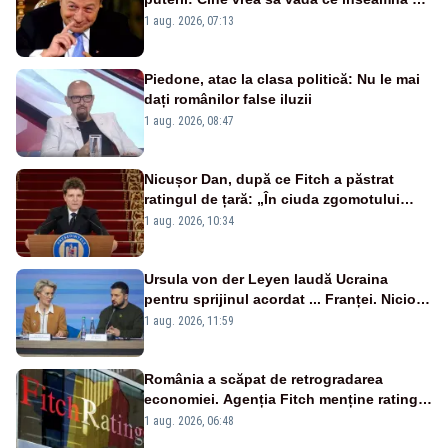
fii prost, se uită la România
1 aug. 2026, 07:13
Piedone, atac la clasa politică: Nu le mai
dați românilor false iluzii
1 aug. 2026, 08:47
Nicușor Dan, după ce Fitch a păstrat
ratingul de țară: „În ciuda zgomotului
politic, România funcționează”
1 aug. 2026, 10:34
Ursula von der Leyen laudă Ucraina
pentru sprijinul acordat ... Franței. Nicio
reacție privind ajutorul energetic promis
1 aug. 2026, 11:59
României
România a scăpat de retrogradarea
economiei. Agenția Fitch menține ratingul
„BBB-” cu perspectivă negativă
1 aug. 2026, 06:48