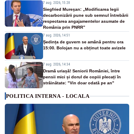
7 aug. 2026, 15:28
Siegfried Mureșan: „Modificarea legii
decarbonizării pune sub semnul întrebării
respectarea angajamentelor asumate de
România prin PNRR”
7 aug. 2026, 14:51
Ședința de guvern se amână pentru ora
15:00. Bolojan nu a obținut toate avizele
7 aug. 2026, 14:34
Dramă uriașă! Seniorii României, între
pensii mici și dorul de copiii plecați în
străinătate: "Vin doar odată pe an"
POLITICA INTERNA - LOCALA