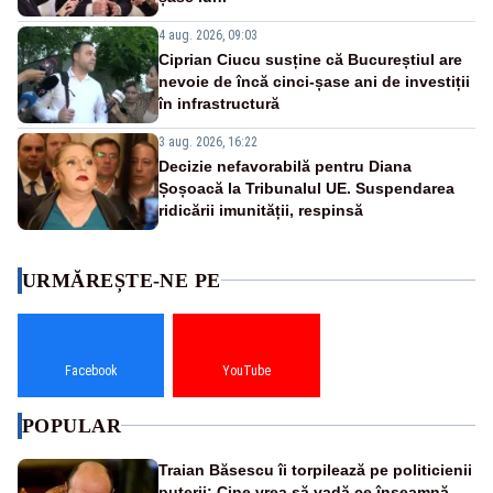
4 aug. 2026, 09:03
Ciprian Ciucu susține că Bucureștiul are
nevoie de încă cinci-șase ani de investiții
în infrastructură
3 aug. 2026, 16:22
Decizie nefavorabilă pentru Diana
Șoșoacă la Tribunalul UE. Suspendarea
ridicării imunității, respinsă
URMĂREȘTE-NE PE
Facebook
YouTube
POPULAR
Traian Băsescu îi torpilează pe politicienii
puterii: Cine vrea să vadă ce înseamnă să