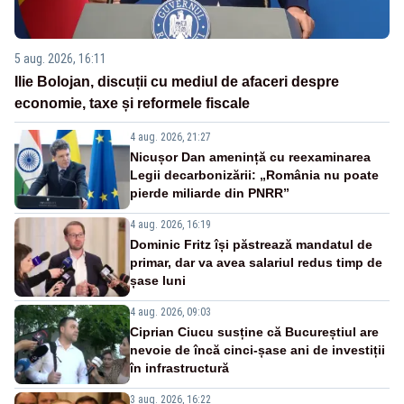
5 aug. 2026, 16:11
Ilie Bolojan, discuții cu mediul de afaceri despre
economie, taxe și reformele fiscale
4 aug. 2026, 21:27
Nicușor Dan amenință cu reexaminarea
Legii decarbonizării: „România nu poate
pierde miliarde din PNRR”
4 aug. 2026, 16:19
Dominic Fritz își păstrează mandatul de
primar, dar va avea salariul redus timp de
șase luni
4 aug. 2026, 09:03
Ciprian Ciucu susține că Bucureștiul are
nevoie de încă cinci-șase ani de investiții
în infrastructură
3 aug. 2026, 16:22