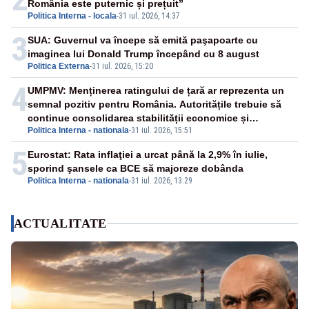
România este puternic și prețuit”
Politica Interna - locala
-
31 iul. 2026, 14:37
3
SUA: Guvernul va începe să emită paşapoarte cu
imaginea lui Donald Trump începând cu 8 august
Politica Externa
-
31 iul. 2026, 15:20
4
UMPMV: Menținerea ratingului de țară ar reprezenta un
semnal pozitiv pentru România. Autoritățile trebuie să
continue consolidarea stabilității economice și
Politica Interna - nationala
-
31 iul. 2026, 15:51
financiare
5
Eurostat: Rata inflaţiei a urcat până la 2,9% în iulie,
sporind şansele ca BCE să majoreze dobânda
Politica Interna - nationala
-
31 iul. 2026, 13:29
ACTUALITATE