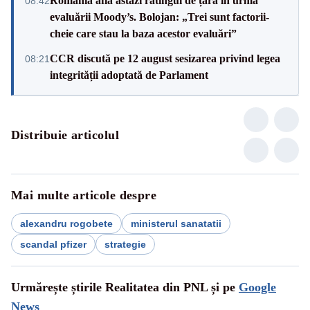
România află astăzi ratingul de țară în urma
08:42
evaluării Moody’s. Bolojan: „Trei sunt factorii-
cheie care stau la baza acestor evaluări”
CCR discută pe 12 august sesizarea privind legea
08:21
integrității adoptată de Parlament
Distribuie articolul
Mai multe articole despre
alexandru rogobete
ministerul sanatatii
scandal pfizer
strategie
Urmărește știrile Realitatea din PNL și pe
Google
News