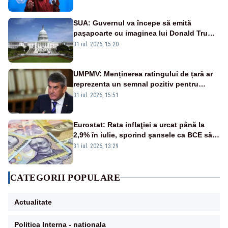
SUA: Guvernul va începe să emită
paşapoarte cu imaginea lui Donald Trump
începând cu 8 august
31 iul. 2026, 15:20
UMPMV: Menținerea ratingului de țară ar
reprezenta un semnal pozitiv pentru
România. Autoritățile trebuie să continue
31 iul. 2026, 15:51
consolidarea stabilității economice și
financiare
Eurostat: Rata inflaţiei a urcat până la
2,9% în iulie, sporind şansele ca BCE să
majoreze dobânda
31 iul. 2026, 13:29
CATEGORII POPULARE
Actualitate
Politica Interna - nationala