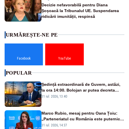
Decizie nefavorabilă pentru Diana
Șoșoacă la Tribunalul UE. Suspendarea
ridicării imunității, respinsă
URMĂREȘTE-NE PE
Facebook
YouTube
POPULAR
Ședință extraordinară de Guvern, astăzi,
la ora 14:00. Bolojan ar putea decreta
stare de urgență energetică
31 iul. 2026, 13:40
Marco Rubio, mesaj pentru Oana Țoiu:
„Parteneriatul cu România este puternic
și prețuit”
31 iul. 2026, 14:37