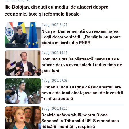
Ilie Bolojan, discuții cu mediul de afaceri despre
economie, taxe și reformele fiscale
4 aug. 2026, 21:27
Nicușor Dan amenință cu reexaminarea
Legii decarbonizării: „România nu poate
pierde miliarde din PNRR”
4 aug. 2026, 16:19
Dominic Fritz își păstrează mandatul de
primar, dar va avea salariul redus timp de
șase luni
4 aug. 2026, 09:03
Ciprian Ciucu susține că Bucureștiul are
nevoie de încă cinci-șase ani de investiții
în infrastructură
3 aug. 2026, 16:22
Decizie nefavorabilă pentru Diana
Șoșoacă la Tribunalul UE. Suspendarea
ridicării imunității, respinsă