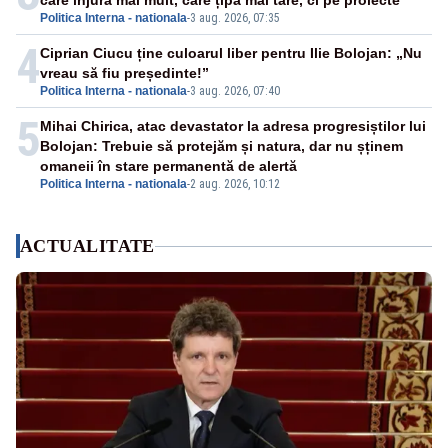
care înjură mai mult, care țipă mai tare, ci pe proiecte”
Politica Interna - nationala
-
3 aug. 2026, 07:35
4
Ciprian Ciucu ține culoarul liber pentru Ilie Bolojan: „Nu
vreau să fiu președinte!”
Politica Interna - nationala
-
3 aug. 2026, 07:40
5
Mihai Chirica, atac devastator la adresa progresiștilor lui
Bolojan: Trebuie să protejăm și natura, dar nu șținem
omaneii în stare permanentă de alertă
Politica Interna - nationala
-
2 aug. 2026, 10:12
ACTUALITATE