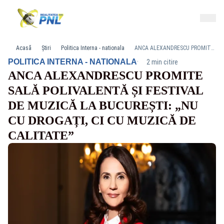
Acasă
Știri
Politica Interna - nationala
ANCA ALEXANDRESCU PROMITE SALĂ POLIVALENTĂ ȘI FESTIVAL DE MUZICĂ LA BUCUREȘTI: „NU CU DROGAȚI, CI CU MUZICĂ DE CALITATE”
·
POLITICA INTERNA - NATIONALA
2 min citire
ANCA ALEXANDRESCU PROMITE
SALĂ POLIVALENTĂ ȘI FESTIVAL
DE MUZICĂ LA BUCUREȘTI: „NU
CU DROGAȚI, CI CU MUZICĂ DE
CALITATE”