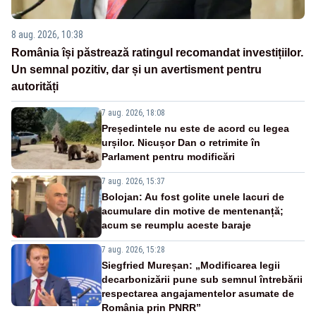
8 aug. 2026, 10:38
România își păstrează ratingul recomandat investițiilor.
Un semnal pozitiv, dar și un avertisment pentru
autorități
7 aug. 2026, 18:08
Președintele nu este de acord cu legea
urșilor. Nicușor Dan o retrimite în
Parlament pentru modificări
7 aug. 2026, 15:37
Bolojan: Au fost golite unele lacuri de
acumulare din motive de mentenanță;
acum se reumplu aceste baraje
7 aug. 2026, 15:28
Siegfried Mureșan: „Modificarea legii
decarbonizării pune sub semnul întrebării
respectarea angajamentelor asumate de
România prin PNRR”