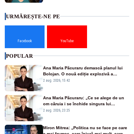
URMĂREȘTE-NE PE
Facebook
YouTube
POPULAR
Ana Maria Păcuraru demască planul lui
Bolojan. O nouă ediție explozivă a
emisiunii „Miza Zilei” la Realitatea PLUS
2 aug. 2026, 15:42
Ana Maria Păcuraru: „Ce se alege de un
om căruia i se închide singura lui
portiță?”
2 aug. 2026, 23:25
Miron Mitrea: „Politica nu se face pe care
e mai frumos, care înjură mai mult, care