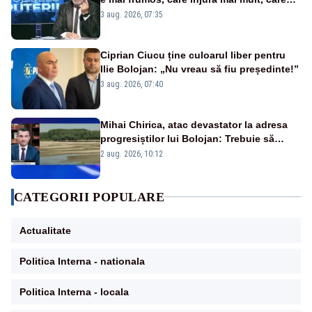
țipă mai tare, ci pe proiecte”
3 aug. 2026, 07:35
Ciprian Ciucu ține culoarul liber pentru
Ilie Bolojan: „Nu vreau să fiu președinte!”
3 aug. 2026, 07:40
Mihai Chirica, atac devastator la adresa
progresiștilor lui Bolojan: Trebuie să
protejăm și natura, dar nu șținem omaneii
2 aug. 2026, 10:12
în stare permanentă de alertă
CATEGORII POPULARE
Actualitate
Politica Interna - nationala
Politica Interna - locala