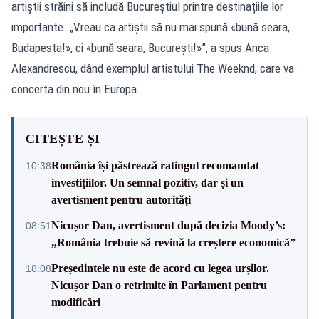
artiștii străini să includă Bucureștiul printre destinațiile lor
importante. „Vreau ca artiștii să nu mai spună «bună seara,
Budapesta!», ci «bună seara, București!»”, a spus Anca
Alexandrescu, dând exemplul artistului The Weeknd, care va
concerta din nou în Europa.
CITEȘTE ȘI
România își păstrează ratingul recomandat
10:38
investițiilor. Un semnal pozitiv, dar și un
avertisment pentru autorități
Nicușor Dan, avertisment după decizia Moody’s:
08:51
„România trebuie să revină la creștere economică”
Președintele nu este de acord cu legea urșilor.
18:08
Nicușor Dan o retrimite în Parlament pentru
modificări