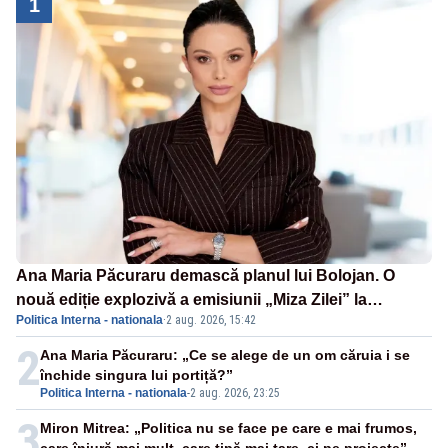
1
Ana Maria Păcuraru demască planul lui Bolojan. O
nouă ediție explozivă a emisiunii „Miza Zilei” la
Politica Interna - nationala
·
2 aug. 2026, 15:42
Realitatea PLUS
2
Ana Maria Păcuraru: „Ce se alege de un om căruia i se
închide singura lui portiță?”
Politica Interna - nationala
-
2 aug. 2026, 23:25
3
Miron Mitrea: „Politica nu se face pe care e mai frumos,