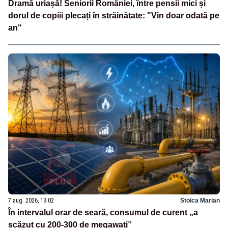
Dramă uriașă! Seniorii României, între pensii mici și
dorul de copiii plecați în străinătate: "Vin doar odată pe
an"
7 aug. 2026, 13:02
Stoica Marian
În intervalul orar de seară, consumul de curent „a
scăzut cu 200-300 de megawați”