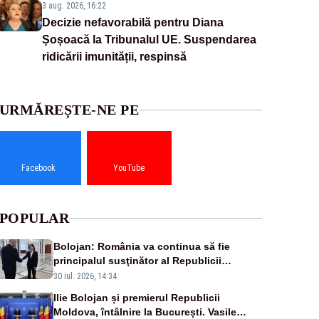
3 aug. 2026, 16:22
Decizie nefavorabilă pentru Diana
Șoșoacă la Tribunalul UE. Suspendarea
ridicării imunității, respinsă
URMĂREȘTE-NE PE
Facebook
YouTube
POPULAR
Bolojan: România va continua să fie
principalul susţinător al Republicii
Moldova la nivelul Uniunii Europene
30 iul. 2026, 14:34
Ilie Bolojan și premierul Republicii
Moldova, întâlnire la București. Vasile