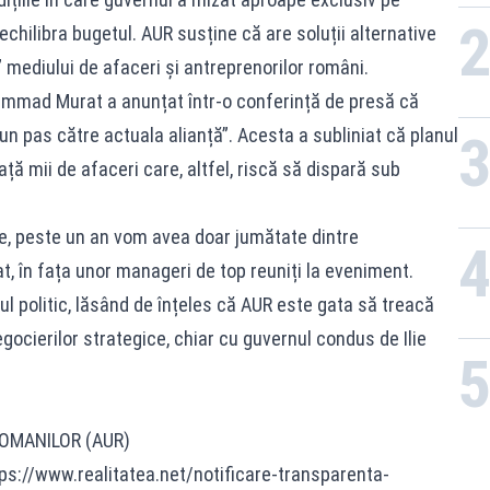
echilibra bugetul. AUR susține că are soluții alternative
” mediului de afaceri și antreprenorilor români.
mmad Murat a anunțat într-o conferință de presă că
n pas către actuala alianță”. Acesta a subliniat că planul
ță mii de afaceri care, altfel, riscă să dispară sub
e, peste un an vom avea doar jumătate dintre
at, în fața unor manageri de top reuniți la eveniment.
l politic, lăsând de înțeles că AUR este gata să treacă
egocierilor strategice, chiar cu guvernul condus de Ilie
ROMANILOR (AUR)
tps://www.realitatea.net/notificare-transparenta-