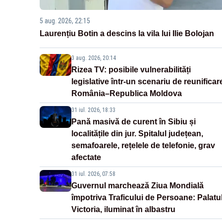
5 aug. 2026, 22:15
Laurențiu Botin a descins la vila lui Ilie Bolojan
3 aug. 2026, 20:14
Rizea TV: posibile vulnerabilități
legislative într-un scenariu de reunificar
România–Republica Moldova
31 iul. 2026, 18:33
Pană masivă de curent în Sibiu și
localitățile din jur. Spitalul județean,
semafoarele, rețelele de telefonie, grav
afectate
31 iul. 2026, 07:58
Guvernul marchează Ziua Mondială
împotriva Traficului de Persoane: Palatu
Victoria, iluminat în albastru