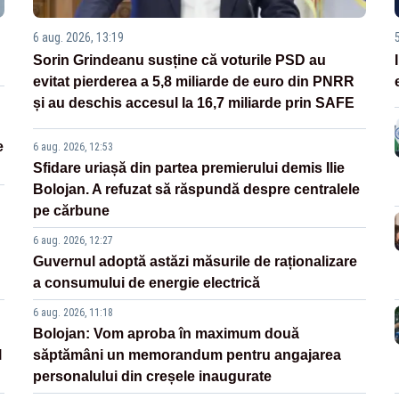
6 aug. 2026, 13:19
Sorin Grindeanu susține că voturile PSD au
evitat pierderea a 5,8 miliarde de euro din PNRR
și au deschis accesul la 16,7 miliarde prin SAFE
e
6 aug. 2026, 12:53
Sfidare uriașă din partea premierului demis Ilie
Bolojan. A refuzat să răspundă despre centralele
pe cărbune
6 aug. 2026, 12:27
Guvernul adoptă astăzi măsurile de raționalizare
a consumului de energie electrică
6 aug. 2026, 11:18
Bolojan: Vom aproba în maximum două
l
săptămâni un memorandum pentru angajarea
personalului din creșele inaugurate