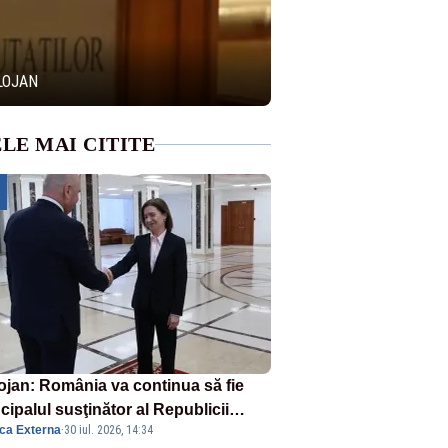
LOJAN
LE MAI CITITE
ojan: România va continua să fie
cipalul susţinător al Republicii
ica Externa
·
30 iul. 2026, 14:34
dova la nivelul Uniunii Europene