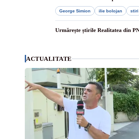
George Simion
ilie bolojan
stiri
Urmărește știrile Realitatea din P
ACTUALITATE