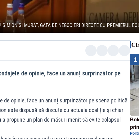
 SIMION ȘI MURAT, GATA DE NEGOCIERI DIRECTE CU PREMIERUL BO
CE
1
ondajele de opinie, face un anunț surprinzător pe
e de opinie, face un anunț surprinzător pe scena politică.
 este dispusă să discute cu actuala coaliție și chiar
ru a propune un plan de măsuri menit să evite colapsul
Bol
prin
Polit
Mol
dițiile în care guvernul a mizat aproape exclusiv pe