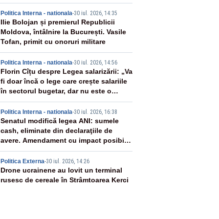
2
Politica Interna - nationala
-
30 iul. 2026, 14:35
Ilie Bolojan și premierul Republicii
Moldova, întâlnire la București. Vasile
Tofan, primit cu onoruri militare
3
Politica Interna - nationala
-
30 iul. 2026, 14:56
Florin Cîțu despre Legea salarizării: „Va
fi doar încă o lege care crește salariile
în sectorul bugetar, dar nu este o
reformă”
4
Politica Interna - nationala
-
30 iul. 2026, 16:38
Senatul modifică legea ANI: sumele
cash, eliminate din declaraţiile de
avere. Amendament cu impact posibil
asupra lui Dominic Fritz
5
Politica Externa
-
30 iul. 2026, 14:26
Drone ucrainene au lovit un terminal
rusesc de cereale în Strâmtoarea Kerci