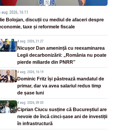
5 aug. 2026, 16:11
Ilie Bolojan, discuții cu mediul de afaceri despre
economie, taxe și reformele fiscale
4 aug. 2026, 21:27
Nicușor Dan amenință cu reexaminarea
Legii decarbonizării: „România nu poate
pierde miliarde din PNRR”
4 aug. 2026, 16:19
Dominic Fritz își păstrează mandatul de
primar, dar va avea salariul redus timp
de șase luni
4 aug. 2026, 09:03
Ciprian Ciucu susține că Bucureștiul are
nevoie de încă cinci-șase ani de investiții
în infrastructură