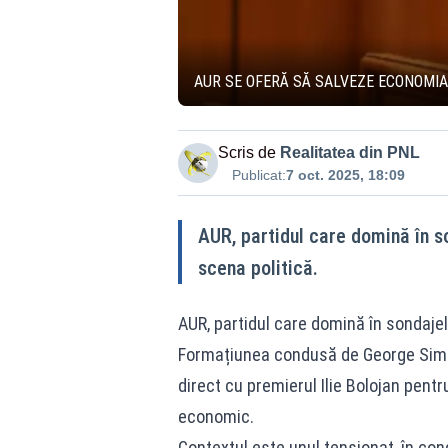
AUR SE OFERĂ SĂ SALVEZE ECONOMIA!
Scris de
Realitatea din PNL
Publicat:
7 oct. 2025, 18:09
AUR, partidul care domină în s
scena politică.
AUR, partidul care domină în sondajel
Formațiunea condusă de George Simion
direct cu premierul Ilie Bolojan pent
economic.
Contextul este unul tensionat, în con