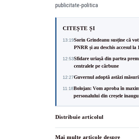
publicitate-politica
CITEȘTE ȘI
Sorin Grindeanu susține că votu
13:19
PNRR și au deschis accesul la
Sfidare uriașă din partea prem
12:53
centralele pe cărbune
Guvernul adoptă astăzi măsuril
12:27
Bolojan: Vom aproba în maxi
11:18
personalului din creșele inaugu
Distribuie articolul
Mai multe articole despre