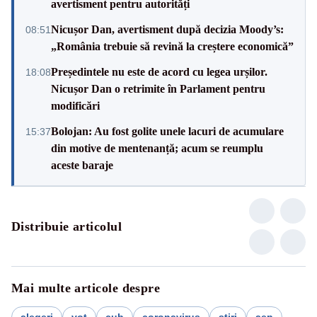
avertisment pentru autorități
Nicușor Dan, avertisment după decizia Moody’s:
08:51
„România trebuie să revină la creștere economică”
Președintele nu este de acord cu legea urșilor.
18:08
Nicușor Dan o retrimite în Parlament pentru
modificări
Bolojan: Au fost golite unele lacuri de acumulare
15:37
din motive de mentenanță; acum se reumplu
aceste baraje
Distribuie articolul
Mai multe articole despre
alegeri
vot
cub
coronavirus
stiri
aep