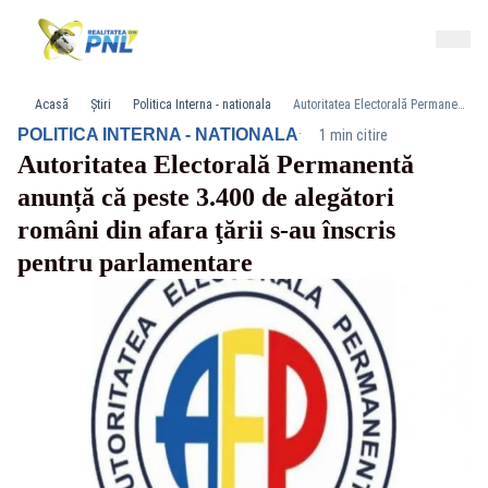
Acasă
Știri
Politica Interna - nationala
Autoritatea Electorală Permanentă anunță că peste 3.400 de alegători români din afara ţării s-au înscris pentru parlamentare
·
POLITICA INTERNA - NATIONALA
1 min citire
Autoritatea Electorală Permanentă
anunță că peste 3.400 de alegători
români din afara ţării s-au înscris
pentru parlamentare