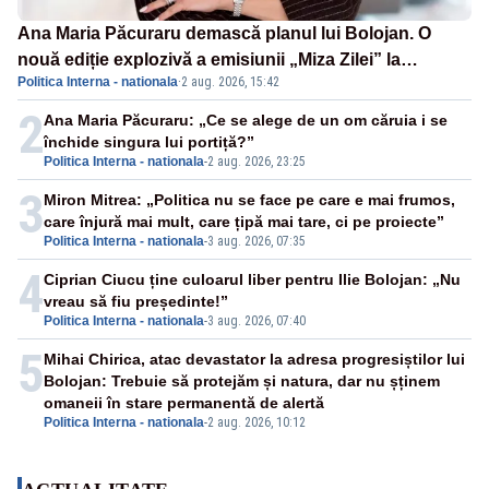
Ana Maria Păcuraru demască planul lui Bolojan. O
nouă ediție explozivă a emisiunii „Miza Zilei” la
Politica Interna - nationala
·
2 aug. 2026, 15:42
Realitatea PLUS
2
Ana Maria Păcuraru: „Ce se alege de un om căruia i se
închide singura lui portiță?”
Politica Interna - nationala
-
2 aug. 2026, 23:25
3
Miron Mitrea: „Politica nu se face pe care e mai frumos,
care înjură mai mult, care țipă mai tare, ci pe proiecte”
Politica Interna - nationala
-
3 aug. 2026, 07:35
4
Ciprian Ciucu ține culoarul liber pentru Ilie Bolojan: „Nu
vreau să fiu președinte!”
Politica Interna - nationala
-
3 aug. 2026, 07:40
5
Mihai Chirica, atac devastator la adresa progresiștilor lui
Bolojan: Trebuie să protejăm și natura, dar nu șținem
omaneii în stare permanentă de alertă
Politica Interna - nationala
-
2 aug. 2026, 10:12