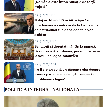
„România este într-o situație de forță
majoră”
7 aug. 2026, 10:51
Bolojan: Nivelul Dunării asigură o
funcționare a centralei de la Cernavodă
de patru-cinci zile dacă debitele vor
scădea
7 aug. 2026, 09:07
Senatorii și deputații rămân la muncă.
Sesiunea extraordinară, prelungită până
la votul pe legea salarizării
6 aug. 2026, 16:34
Ilie Bolojan evită un răspuns clar despre
averea partenerei sale: „Am respectat
întotdeauna legea”
POLITICA INTERNA - NATIONALA