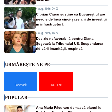
4 aug. 2026, 09:03
Ciprian Ciucu susține că Bucureștiul are
nevoie de încă cinci-șase ani de investiții
în infrastructură
3 aug. 2026, 16:22
Decizie nefavorabilă pentru Diana
Șoșoacă la Tribunalul UE. Suspendarea
ridicării imunității, respinsă
URMĂREȘTE-NE PE
Facebook
YouTube
POPULAR
Ana Maria Păcuraru demască planul lui