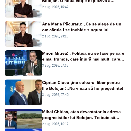
Bolojan. O nouă ediție explozivă a
emisiunii „Miza Zilei” la Realitatea PLUS
2 aug. 2026, 15:42
Ana Maria Păcuraru: „Ce se alege de un
om căruia i se închide singura lui
portiță?”
2 aug. 2026, 23:25
Miron Mitrea: „Politica nu se face pe care
e mai frumos, care înjură mai mult, care
țipă mai tare, ci pe proiecte”
3 aug. 2026, 07:35
Ciprian Ciucu ține culoarul liber pentru
Ilie Bolojan: „Nu vreau să fiu președinte!”
3 aug. 2026, 07:40
Mihai Chirica, atac devastator la adresa
progresiștilor lui Bolojan: Trebuie să
protejăm și natura, dar nu șținem omaneii
2 aug. 2026, 10:12
în stare permanentă de alertă