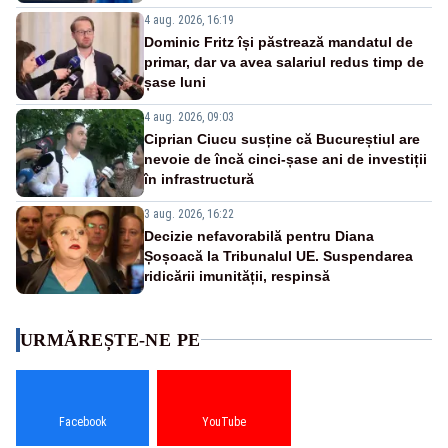
4 aug. 2026, 16:19
Dominic Fritz își păstrează mandatul de
primar, dar va avea salariul redus timp de
șase luni
4 aug. 2026, 09:03
Ciprian Ciucu susține că Bucureștiul are
nevoie de încă cinci-șase ani de investiții
în infrastructură
3 aug. 2026, 16:22
Decizie nefavorabilă pentru Diana
Șoșoacă la Tribunalul UE. Suspendarea
ridicării imunității, respinsă
URMĂREȘTE-NE PE
Facebook
YouTube