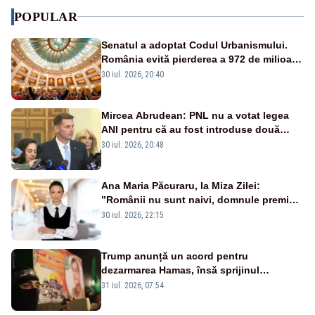
POPULAR
Senatul a adoptat Codul Urbanismului.
România evită pierderea a 972 de milioane
de euro din PNRR
30 iul. 2026, 20:40
Mircea Abrudean: PNL nu a votat legea
ANI pentru că au fost introduse două
amendamente faţă de propunerea de la
30 iul. 2026, 20:48
Camera Deputaţilor
Ana Maria Păcuraru, la Miza Zilei:
”Românii nu sunt naivi, domnule premier
Bolojan”
30 iul. 2026, 22:15
Trump anunță un acord pentru
dezarmarea Hamas, însă sprijinul
Israelului rămâne incert
31 iul. 2026, 07:54