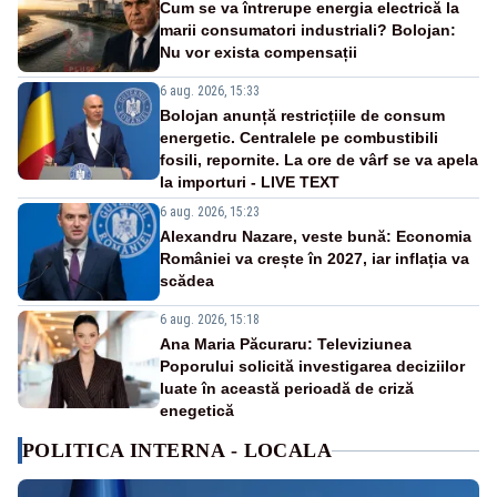
Cum se va întrerupe energia electrică la
marii consumatori industriali? Bolojan:
Nu vor exista compensații
6 aug. 2026, 15:33
Bolojan anunță restricțiile de consum
energetic. Centralele pe combustibili
fosili, repornite. La ore de vârf se va apela
la importuri - LIVE TEXT
6 aug. 2026, 15:23
Alexandru Nazare, veste bună: Economia
României va crește în 2027, iar inflația va
scădea
6 aug. 2026, 15:18
Ana Maria Păcuraru: Televiziunea
Poporului solicită investigarea deciziilor
luate în această perioadă de criză
enegetică
POLITICA INTERNA - LOCALA