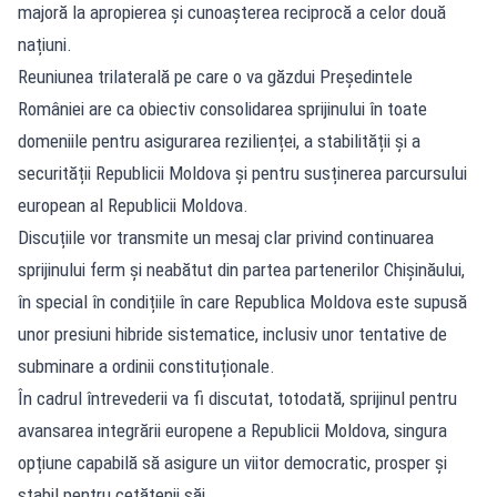
majoră la apropierea și cunoașterea reciprocă a celor două
națiuni.
Reuniunea trilaterală pe care o va găzdui Președintele
României are ca obiectiv consolidarea sprijinului în toate
domeniile pentru asigurarea rezilienței, a stabilității și a
securității Republicii Moldova și pentru susținerea parcursului
european al Republicii Moldova.
Discuțiile vor transmite un mesaj clar privind continuarea
sprijinului ferm și neabătut din partea partenerilor Chișinăului,
în special în condițiile în care Republica Moldova este supusă
unor presiuni hibride sistematice, inclusiv unor tentative de
subminare a ordinii constituționale.
În cadrul întrevederii va fi discutat, totodată, sprijinul pentru
avansarea integrării europene a Republicii Moldova, singura
opțiune capabilă să asigure un viitor democratic, prosper și
stabil pentru cetățenii săi.