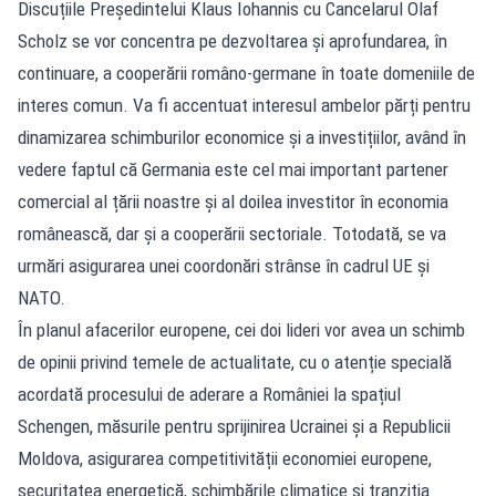
Discuțiile Președintelui Klaus Iohannis cu Cancelarul Olaf
Scholz se vor concentra pe dezvoltarea și aprofundarea, în
continuare, a cooperării româno-germane în toate domeniile de
interes comun. Va fi accentuat interesul ambelor părți pentru
dinamizarea schimburilor economice și a investițiilor, având în
vedere faptul că Germania este cel mai important partener
comercial al țării noastre și al doilea investitor în economia
românească, dar și a cooperării sectoriale. Totodată, se va
urmări asigurarea unei coordonări strânse în cadrul UE și
NATO.
În planul afacerilor europene, cei doi lideri vor avea un schimb
de opinii privind temele de actualitate, cu o atenție specială
acordată procesului de aderare a României la spațiul
Schengen, măsurile pentru sprijinirea Ucrainei și a Republicii
Moldova, asigurarea competitivității economiei europene,
securitatea energetică, schimbările climatice și tranziția