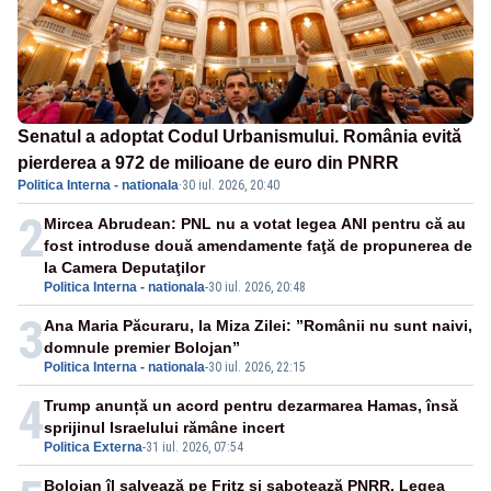
Senatul a adoptat Codul Urbanismului. România evită
pierderea a 972 de milioane de euro din PNRR
Politica Interna - nationala
·
30 iul. 2026, 20:40
2
Mircea Abrudean: PNL nu a votat legea ANI pentru că au
fost introduse două amendamente faţă de propunerea de
la Camera Deputaţilor
Politica Interna - nationala
-
30 iul. 2026, 20:48
3
Ana Maria Păcuraru, la Miza Zilei: ”Românii nu sunt naivi,
domnule premier Bolojan”
Politica Interna - nationala
-
30 iul. 2026, 22:15
4
Trump anunță un acord pentru dezarmarea Hamas, însă
sprijinul Israelului rămâne incert
Politica Externa
-
31 iul. 2026, 07:54
Bolojan îl salvează pe Fritz și sabotează PNRR. Legea