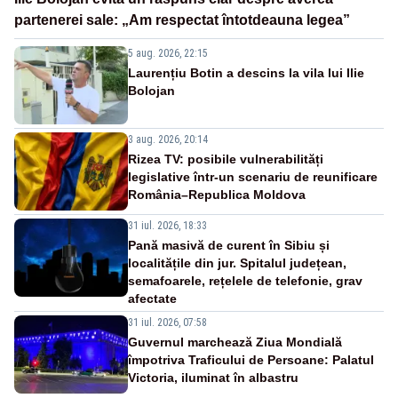
partenerei sale: „Am respectat întotdeauna legea”
5 aug. 2026, 22:15
Laurențiu Botin a descins la vila lui Ilie
Bolojan
3 aug. 2026, 20:14
Rizea TV: posibile vulnerabilități
legislative într-un scenariu de reunificare
România–Republica Moldova
31 iul. 2026, 18:33
Pană masivă de curent în Sibiu și
localitățile din jur. Spitalul județean,
semafoarele, rețelele de telefonie, grav
afectate
31 iul. 2026, 07:58
Guvernul marchează Ziua Mondială
împotriva Traficului de Persoane: Palatul
Victoria, iluminat în albastru