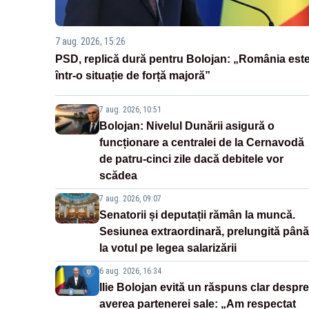
7 aug. 2026, 15:26
PSD, replică dură pentru Bolojan: „România est
într-o situație de forță majoră”
7 aug. 2026, 10:51
Bolojan: Nivelul Dunării asigură o
funcționare a centralei de la Cernavodă
de patru-cinci zile dacă debitele vor
scădea
7 aug. 2026, 09:07
Senatorii și deputații rămân la muncă.
Sesiunea extraordinară, prelungită până
la votul pe legea salarizării
6 aug. 2026, 16:34
Ilie Bolojan evită un răspuns clar despre
averea partenerei sale: „Am respectat