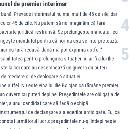
aunul de premier interimar
bună. Prevede interimatul nu mai mult de 45 de zile, dar
 celor 45 de zile. Nu putem să ne imaginăm că țara
pacitate juridică restrânsă. Se prelungește mandatul, eu
lungește mandatul pentru că norma așa se interpretează.
chiar cu tură redusă, dacă mă pot exprima astfel.”
ilitatea pentru prelungirea situației nu ar fi a lui Ilie
 este la cei care nu desemnează un guvern cu puteri
a de mediere și de deblocare a situației.
ne altfel. Nu este vina lui Ilie Bolojan că rămâne premier.
n guvern cu puteri depline. Președintele are obligația de
er, a unui candidat care să facă o echipă
nstrumentul de declanșare a alegerilor anticipate. Eu, ca
 constat următorul lucru: președintele nu-și îndeplinește