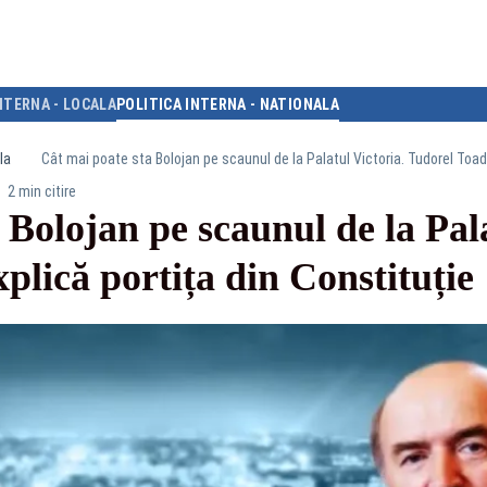
NTERNA - LOCALA
POLITICA INTERNA - NATIONALA
la
Cât mai poate sta Bolojan pe scaunul de la Palatul Victoria. Tudorel Toade
2 min citire
 Bolojan pe scaunul de la Pala
plică portița din Constituție