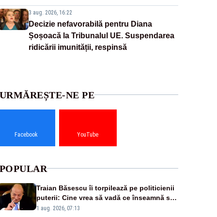
3 aug. 2026, 16:22
Decizie nefavorabilă pentru Diana
Șoșoacă la Tribunalul UE. Suspendarea
ridicării imunității, respinsă
URMĂREȘTE-NE PE
Facebook
YouTube
POPULAR
Traian Băsescu îi torpilează pe politicienii
puterii: Cine vrea să vadă ce înseamnă să
fii prost, se uită la România
1 aug. 2026, 07:13