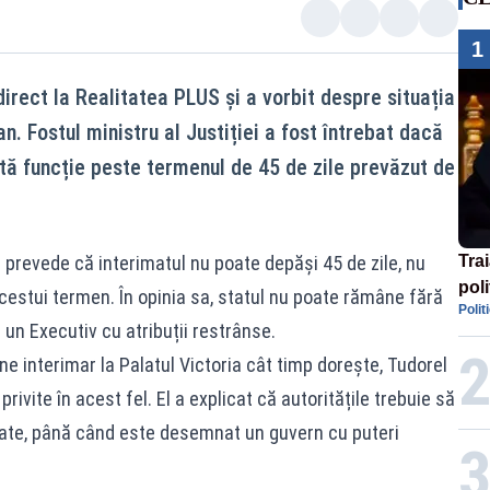
1
direct la Realitatea PLUS și a vorbit despre situația
an. Fostul ministru al Justiției a fost întrebat dacă
ă funcție peste termenul de 45 de zile prevăzut de
a prevede că interimatul nu poate depăși 45 de zile, nu
Tra
poli
acestui termen. În opinia sa, statul nu poate rămâne fără
Polit
înse
un Executiv cu atribuții restrânse.
Rom
ne interimar la Palatul Victoria cât timp dorește, Tudorel
rivite în acest fel. El a explicat că autoritățile trebuie să
mitate, până când este desemnat un guvern cu puteri