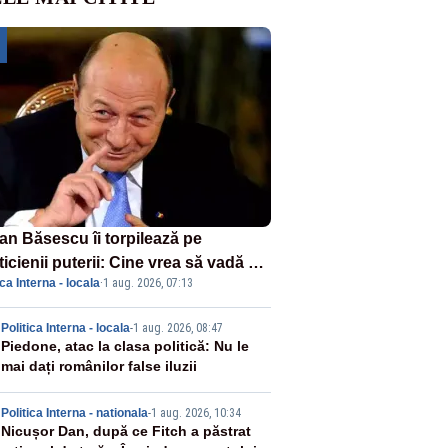
ian Băsescu îi torpilează pe
ticienii puterii: Cine vrea să vadă ce
ica Interna - locala
·
1 aug. 2026, 07:13
amnă să fii prost, se uită la
ânia
2
Politica Interna - locala
-
1 aug. 2026, 08:47
Piedone, atac la clasa politică: Nu le
mai dați românilor false iluzii
3
Politica Interna - nationala
-
1 aug. 2026, 10:34
Nicușor Dan, după ce Fitch a păstrat