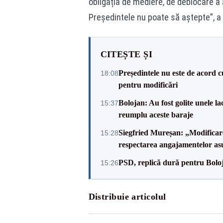
obligația de mediere, de deblocare a 
Președintele nu poate să aștepte”, a
CITEȘTE ȘI
Președintele nu este de acord c
18:08
pentru modificări
Bolojan: Au fost golite unele 
15:37
reumplu aceste baraje
Siegfried Mureșan: „Modificare
15:28
respectarea angajamentelor 
PSD, replică dură pentru Boloj
15:26
Distribuie articolul