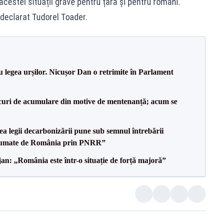
acestei situații grave pentru țară și pentru români.
 declarat Tudorel Toader.
u legea urșilor. Nicușor Dan o retrimite în Parlament
lacuri de acumulare din motive de mentenanță; acum se
a legii decarbonizării pune sub semnul întrebării
asumate de România prin PNRR”
an: „România este într-o situație de forță majoră”