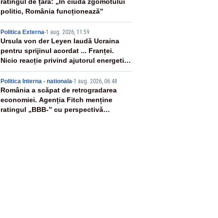
ratingul de țară: „În ciuda zgomotului
politic, România funcționează”
4
Politica Externa
-
1 aug. 2026, 11:59
Ursula von der Leyen laudă Ucraina
pentru sprijinul acordat ... Franței.
Nicio reacție privind ajutorul energetic
promis României
5
Politica Interna - nationala
-
1 aug. 2026, 06:48
România a scăpat de retrogradarea
economiei. Agenția Fitch menține
ratingul „BBB-” cu perspectivă
negativă