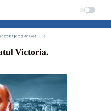
Schimba tema
r explică portița din Constituție
tul Victoria.