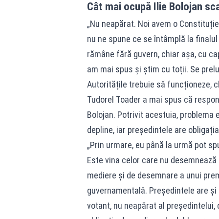
Cât mai ocupă Ilie Bolojan sc
„Nu neapărat. Noi avem o Constituție 
nu ne spune ce se întâmplă la finalul
rămâne fără guvern, chiar așa, cu ca
am mai spus și știm cu toții. Se pre
Autoritățile trebuie să funcționeze, 
Tudorel Toader a mai spus că responsab
Bolojan. Potrivit acestuia, problema
depline, iar președintele are obligați
„Prin urmare, eu până la urmă pot spu
Este vina celor care nu desemnează u
mediere și de desemnare a unui premi
guvernamentală. Președintele are și i
votant, nu neapărat al președintelui,