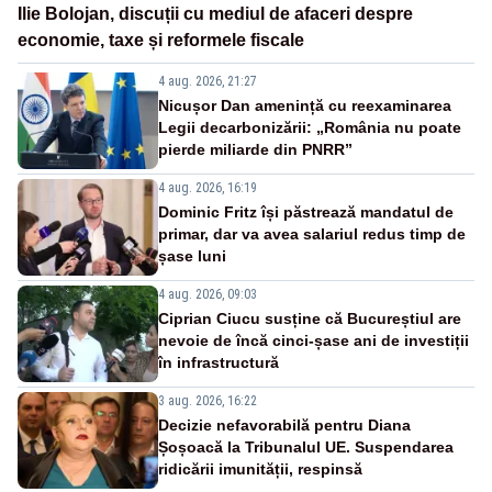
Ilie Bolojan, discuții cu mediul de afaceri despre
economie, taxe și reformele fiscale
4 aug. 2026, 21:27
Nicușor Dan amenință cu reexaminarea
Legii decarbonizării: „România nu poate
pierde miliarde din PNRR”
4 aug. 2026, 16:19
Dominic Fritz își păstrează mandatul de
primar, dar va avea salariul redus timp de
șase luni
4 aug. 2026, 09:03
Ciprian Ciucu susține că Bucureștiul are
nevoie de încă cinci-șase ani de investiții
în infrastructură
3 aug. 2026, 16:22
Decizie nefavorabilă pentru Diana
Șoșoacă la Tribunalul UE. Suspendarea
ridicării imunității, respinsă