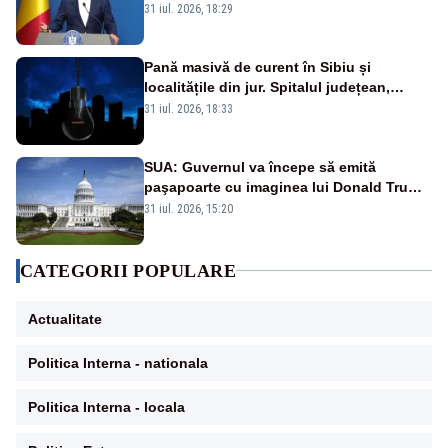
a anunțat importuri și posibile restricții –
31 iul. 2026, 18:29
VIDEO
Pană masivă de curent în Sibiu și
localitățile din jur. Spitalul județean,
semafoarele, rețelele de telefonie, grav
31 iul. 2026, 18:33
afectate
SUA: Guvernul va începe să emită
paşapoarte cu imaginea lui Donald Trump
începând cu 8 august
31 iul. 2026, 15:20
CATEGORII POPULARE
Actualitate
Politica Interna - nationala
Politica Interna - locala