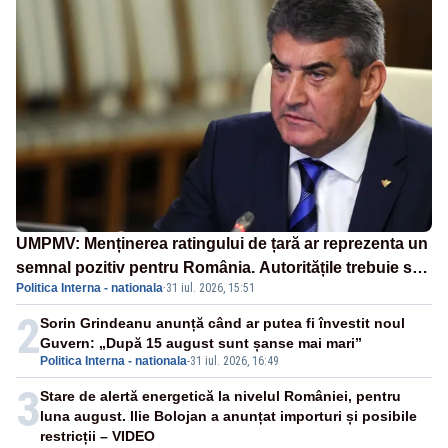
UMPMV: Menținerea ratingului de țară ar reprezenta un
semnal pozitiv pentru România. Autoritățile trebuie să
Politica Interna - nationala
·
31 iul. 2026, 15:51
continue consolidarea stabilității economice și
financiare
2
Sorin Grindeanu anunță când ar putea fi învestit noul
Guvern: „După 15 august sunt șanse mai mari”
Politica Interna - nationala
-
31 iul. 2026, 16:49
3
Stare de alertă energetică la nivelul României, pentru
luna august. Ilie Bolojan a anunțat importuri și posibile
restricții – VIDEO