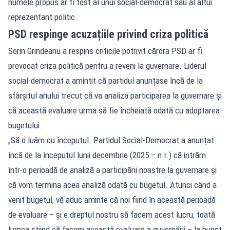
numele propus ar fi fost al unui social-democrat sau al altui
reprezentant politic.
PSD respinge acuzațiile privind criza politică
Sorin Grindeanu a respins criticile potrivit cărora PSD ar fi
provocat criza politică pentru a reveni la guvernare. Liderul
social-democrat a amintit că partidul anunțase încă de la
sfârșitul anului trecut că va analiza participarea la guvernare și
că această evaluare urma să fie încheiată odată cu adoptarea
bugetului.
„Să o luăm cu începutul. Partidul Social-Democrat a anunțat
încă de la începutul lunii decembrie (2025 – n.r.) că intrăm
într-o perioadă de analiză a participării noastre la guvernare și
că vom termina acea analiză odată cu bugetul. Atunci când a
venit bugetul, vă aduc aminte că noi fiind în această perioadă
de evaluare – și e dreptul nostru să facem acest lucru, toată
lumea știind că facem această evaluare a guvernării – la buget