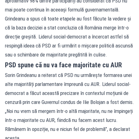
aproximativ 98% dintre participanți au considerat că PSD nu
mai poate continua în aceeași formulă guvernamentală.
Grindeanu a spus că toate etapele au fost făcute la vedere și
că la baza deciziei a stat concluzia că România merge într-o
direcție greșită. Liderul social-democrat a încercat astfel să
respingă ideea că PSD ar fi urmărit o mișcare politică ascunsă
sau o schimbare de majoritate pregătită în culise.
PSD spune că nu va face majoritate cu AUR
Sorin Grindeanu a reiterat că PSD nu urmărește formarea unei
alte majorități parlamentare împreună cu AUR. Liderul social-
democrat a făcut această precizare în contextul moțiunii de
cenzură prin care Guvernul condus de Ilie Bolojan a fost demis.
„Noi nu vrem să mergem într-o altă majoritate, nu ne împingeți
într-o majoritate cu AUR, fiindcă nu facem acest lucru.
Rămânem în opoziție, nu e niciun fel de problemă”, a declarat
acesta.