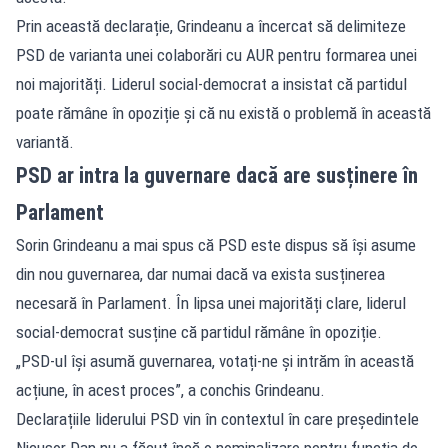
Prin această declarație, Grindeanu a încercat să delimiteze
PSD de varianta unei colaborări cu AUR pentru formarea unei
noi majorități. Liderul social-democrat a insistat că partidul
poate rămâne în opoziție și că nu există o problemă în această
variantă.
PSD ar intra la guvernare dacă are susținere în
Parlament
Sorin Grindeanu a mai spus că PSD este dispus să își asume
din nou guvernarea, dar numai dacă va exista susținerea
necesară în Parlament. În lipsa unei majorități clare, liderul
social-democrat susține că partidul rămâne în opoziție.
„PSD-ul își asumă guvernarea, votați-ne și intrăm în această
acțiune, în acest proces”, a conchis Grindeanu.
Declarațiile liderului PSD vin în contextul în care președintele
Nicușor Dan nu a făcut încă o nominalizare pentru funcția de