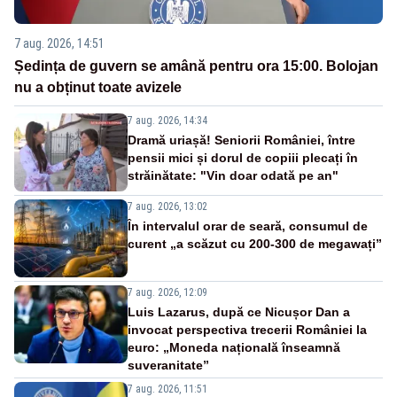
7 aug. 2026, 14:51
Ședința de guvern se amână pentru ora 15:00. Bolojan
nu a obținut toate avizele
7 aug. 2026, 14:34
Dramă uriașă! Seniorii României, între
pensii mici și dorul de copiii plecați în
străinătate: "Vin doar odată pe an"
7 aug. 2026, 13:02
În intervalul orar de seară, consumul de
curent „a scăzut cu 200-300 de megawați”
7 aug. 2026, 12:09
Luis Lazarus, după ce Nicușor Dan a
invocat perspectiva trecerii României la
euro: „Moneda națională înseamnă
suveranitate”
7 aug. 2026, 11:51