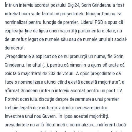
Într-un interviu acordat postului Digi24, Sorin Grindeanu a fost
întrebat cum vede faptul că președintele Nicușor Dan nu l-a
nominalizat pentru funcția de premier. Liderul PSD a spus că
explicația ține de lipsa unei majorități parlamentare clare, nu
de un refuz legat de numele său sau de numele unui alt social-
democrat.
„Președintele a explicat de ce nu pronunță un nume, fie Sorin
Grindeanu, fie altul (…), pentru că nimeni n-a ajuns să arate că
există o majoritate de 233 de voturi. A spus președintele că
face o nominalizare atunci când există această majoritate”, a
afirmat Grindeanu într-un interviu acordat pentru un post TV.
Potrivit acestuia, discuția despre desemnarea unui premier
trebuie legată de existența voturilor necesare pentru
învestirea unui nou Guvern. În lipsa acestei majorități,
președintele nu ar fi făcut încă o nominalizare, indiferent dacă