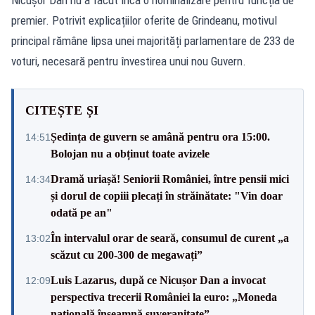
premier. Potrivit explicațiilor oferite de Grindeanu, motivul
principal rămâne lipsa unei majorități parlamentare de 233 de
voturi, necesară pentru învestirea unui nou Guvern.
CITEȘTE ȘI
Ședința de guvern se amână pentru ora 15:00.
14:51
Bolojan nu a obținut toate avizele
Dramă uriașă! Seniorii României, între pensii mici
14:34
și dorul de copiii plecați în străinătate: "Vin doar
odată pe an"
În intervalul orar de seară, consumul de curent „a
13:02
scăzut cu 200-300 de megawați”
Luis Lazarus, după ce Nicușor Dan a invocat
12:09
perspectiva trecerii României la euro: „Moneda
națională înseamnă suveranitate”