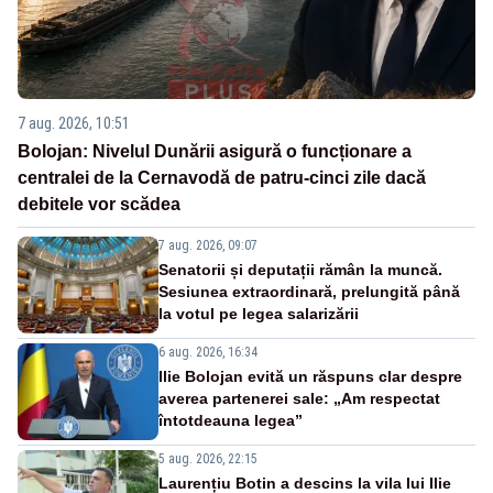
7 aug. 2026, 10:51
Bolojan: Nivelul Dunării asigură o funcționare a
centralei de la Cernavodă de patru-cinci zile dacă
debitele vor scădea
7 aug. 2026, 09:07
Senatorii și deputații rămân la muncă.
Sesiunea extraordinară, prelungită până
la votul pe legea salarizării
6 aug. 2026, 16:34
Ilie Bolojan evită un răspuns clar despre
averea partenerei sale: „Am respectat
întotdeauna legea”
5 aug. 2026, 22:15
Laurențiu Botin a descins la vila lui Ilie