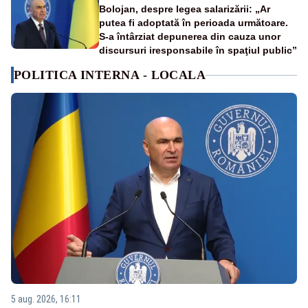
Bolojan, despre legea salarizării: „Ar
putea fi adoptată în perioada următoare.
S-a întârziat depunerea din cauza unor
discursuri iresponsabile în spaţiul public”
POLITICA INTERNA - LOCALA
5 aug. 2026, 16:11