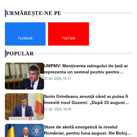
URMĂREȘTE-NE PE
Facebook
YouTube
POPULAR
UMPMV: Menținerea ratingului de țară ar
reprezenta un semnal pozitiv pentru
România. Autoritățile trebuie să continue
31 iul. 2026, 15:51
consolidarea stabilității economice și
financiare
Sorin Grindeanu anunță când ar putea fi
învestit noul Guvern: „După 15 august
sunt șanse mai mari”
31 iul. 2026, 16:49
Stare de alertă energetică la nivelul
României, pentru luna august. Ilie Bolojan