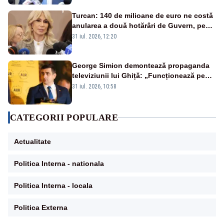
Turcan: 140 de milioane de euro ne costă
anularea a două hotărâri de Guvern, pe
repede înainte, sfidând legea
31 iul. 2026, 12:20
George Simion demontează propaganda
televiziunii lui Ghiță: „Funcționează pe
miliarde luate de la români”
31 iul. 2026, 10:58
CATEGORII POPULARE
Actualitate
Politica Interna - nationala
Politica Interna - locala
Politica Externa