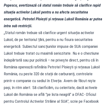
Popescu, avertizează că statul român trebuie să clarifice rapid
situația activelor Lukoil pentru a nu afecta securitatea
energetică. Petrotel Ploiești și rețeaua Lukoil România ar putea
intra sub restricții.
„Statul român trebuie să clarifice urgent situația activelor
Lukoil, de pe teritoriul țării, pentru a nu fisura securitatea
energetică. Subiectul sancțiunilor impuse de SUA companiei
Lukoil trebuie tratat cu maximă seriozitate. Nu e o chestiune
îndepărtată sau pur politică – ne privește direct, pentru că în
România operează rafinăria Petrotel Ploiești și rețeaua Lukoil
România, cu peste 320 de stații de carburanți, controlate
printr-o companie cu sediul în Elveția. Avem de făcut niște
pași, în ritm alert. Să clarificăm, cu celeritate, dacă activele
Lukoil din România se află ”pe lista neagră” a OFAC- Oficiul
pentru Controlul Activelor Străine al SUA”, scrie pe Facebook