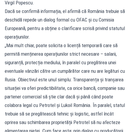
Virgil Popescu.
Dacă se confirmă informația, el afirmă că România trebuie să
deschidă repede un dialog formal cu OFAC și cu Comisia
Europeană, pentru a obține o clarificare scrisă privind statutul
operațiunilor.
„Mai mult chiar, poate solicita o licență temporară care să
permită menținerea operațiunilor strict necesare – salarii,
siguranță, protecția mediului, în paralel cu pregătirea unei
eventuale vânzări către un cumpărător care nu are legături cu
Rusia. Obiectivul este unul simplu: Transparența și tranșarea
situației va oferi predictibilitate, ca orice bancă, companie sau
partener comercial să știe clar dacă și până când poate
colabora legal cu Petrotel și Lukoil România. În paralel, statul
trebuie să se pregătească tehnic și logistic, astfel încât
oprirea sau schimbarea proprietății Petrotel să nu afecteze
alimentarea pieței. Cum face asta: prin dialog cu producătorii,