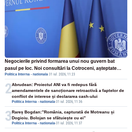
Negocierile privind formarea unui nou guvern bat
pasul pe loc. Noi consultări la Cotroceni, așteptate
Politica Interna - nationala
·
31 iul. 2026, 11:23
după mijlocul lunii august -SURSE
2
Abrudean: Proiectul ANI va fi redepus fără
amendamentele de sancționare retroactivă a faptelor de
conflict de interese și declararea cash-ului
Politica Interna - nationala
-
31 iul. 2026, 11:36
3
Rareș Bogdan:”România, capturată de Motreanu și
Dogioiu. Bolojan se sfătuiește cu ei”
Politica Interna - nationala
-
31 iul. 2026, 11:37