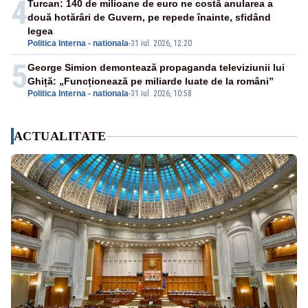
4
Turcan: 140 de milioane de euro ne costă anularea a
două hotărâri de Guvern, pe repede înainte, sfidând
legea
Politica Interna - nationala
-
31 iul. 2026, 12:20
5
George Simion demontează propaganda televiziunii lui
Ghiță: „Funcționează pe miliarde luate de la români”
Politica Interna - nationala
-
31 iul. 2026, 10:58
ACTUALITATE