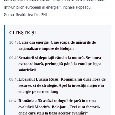
într-un pilon european al energiei”, încheie Popescu.
Sursa: Realitatea Din PNL
CITEȘTE ȘI
Criza din energie. Cine scapă de măsurile de
10:43
raționalizare impuse de Bolojan
Senatorii și deputații rămân la muncă. Sesiunea
09:49
extraordinară, prelungită până la votul pe legea
salarizării
Liberalul Lucian Rusu: România nu duce lipsă de
08:48
resurse, ci de strategie. Apel la investiții majore în
energie pe termen lung
România află astăzi ratingul de țară în urma
08:42
evaluării Moody’s. Bolojan: „Trei sunt factorii-
cheie care stau la baza acestor evaluări”