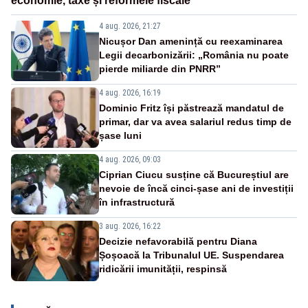
economie, taxe și reformele fiscale
4 aug. 2026, 21:27
Nicușor Dan amenință cu reexaminarea
Legii decarbonizării: „România nu poate
pierde miliarde din PNRR”
4 aug. 2026, 16:19
Dominic Fritz își păstrează mandatul de
primar, dar va avea salariul redus timp de
șase luni
4 aug. 2026, 09:03
Ciprian Ciucu susține că Bucureștiul are
nevoie de încă cinci-șase ani de investiții
în infrastructură
3 aug. 2026, 16:22
Decizie nefavorabilă pentru Diana
Șoșoacă la Tribunalul UE. Suspendarea
ridicării imunității, respinsă