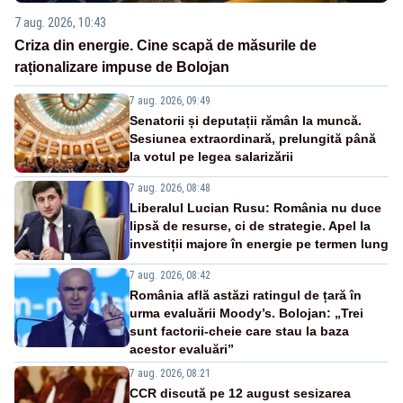
7 aug. 2026, 10:43
Criza din energie. Cine scapă de măsurile de
raționalizare impuse de Bolojan
7 aug. 2026, 09:49
Senatorii și deputații rămân la muncă.
Sesiunea extraordinară, prelungită până
la votul pe legea salarizării
7 aug. 2026, 08:48
Liberalul Lucian Rusu: România nu duce
lipsă de resurse, ci de strategie. Apel la
investiții majore în energie pe termen lung
7 aug. 2026, 08:42
România află astăzi ratingul de țară în
urma evaluării Moody’s. Bolojan: „Trei
sunt factorii-cheie care stau la baza
acestor evaluări”
7 aug. 2026, 08:21
CCR discută pe 12 august sesizarea