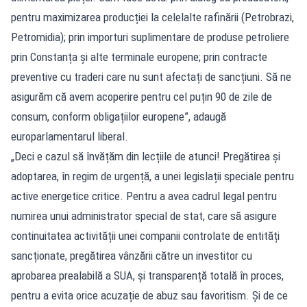
pentru maximizarea producției la celelalte rafinării (Petrobrazi,
Petromidia); prin importuri suplimentare de produse petroliere
prin Constanța și alte terminale europene; prin contracte
preventive cu traderi care nu sunt afectați de sancțiuni. Să ne
asigurăm că avem acoperire pentru cel puțin 90 de zile de
consum, conform obligațiilor europene”, adaugă
europarlamentarul liberal.
„Deci e cazul să învățăm din lecțiile de atunci! Pregătirea și
adoptarea, în regim de urgență, a unei legislații speciale pentru
active energetice critice. Pentru a avea cadrul legal pentru
numirea unui administrator special de stat, care să asigure
continuitatea activității unei companii controlate de entități
sancționate, pregătirea vânzării către un investitor cu
aprobarea prealabilă a SUA, și transparență totală în proces,
pentru a evita orice acuzație de abuz sau favoritism. Și de ce