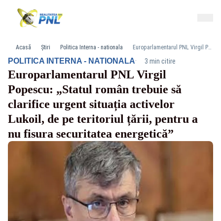
Acasă
Știri
Politica Interna - nationala
Europarlamentarul PNL Virgil Popescu: „Statul român trebuie să clarifice urgent situația activelor Lukoil, de pe teritoriul țării, pentru a nu fisura securitatea energetică”
·
POLITICA INTERNA - NATIONALA
3 min citire
Europarlamentarul PNL Virgil
Popescu: „Statul român trebuie să
clarifice urgent situația activelor
Lukoil, de pe teritoriul țării, pentru a
nu fisura securitatea energetică”