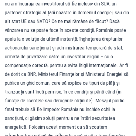
nu am încuraja ca investitorul să fie inclusiv din SUA, un
partener strategic al țării noastre în domeniul energiei, sau din
alt stat UE sau NATO? Ce ne mai rămâne de făcut? ⁠Dacă
vânzarea nu se poate face în aceste condiții, România poate
apela la o soluție de ultimă instanță: înghețarea drepturilor
acționarului sancționat și administrarea temporară de stat,
urmată de privatizare către un investitor eligibil – cu o
compensație corectă, pentru a evita litigii internaționale. Ar fi
de dorit ca BNR, Ministerul Finanțelor și Ministerul Energiei să
publice un ghid comun, care să explice ce tipuri de plăți și
tranzacții sunt încă permise, în ce condiții și până când (în
funcție de licențele sau derogările obținute). Mesajul politic
final trebuie să fie limpede: România nu închide ochii la
sancțiuni, ci găsim soluții pentru a ne întări securitatea
energetică. Folosim acest moment ca să scoatem
infrastructura critică din influența rusă și să o transformăm