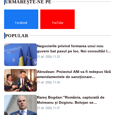
URMĂREȘTE-NE PE
Facebook
YouTube
POPULAR
Negocierile privind formarea unui nou
guvern bat pasul pe loc. Noi consultări la
Cotroceni, așteptate după mijlocul lunii
31 iul. 2026, 11:23
august -SURSE
Abrudean: Proiectul ANI va fi redepus fără
amendamentele de sancționare
retroactivă a faptelor de conflict de
31 iul. 2026, 11:36
interese și declararea cash-ului
Rareș Bogdan:”România, capturată de
Motreanu și Dogioiu. Bolojan se
sfătuiește cu ei”
31 iul. 2026, 11:37