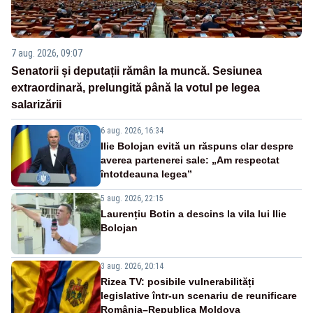
7 aug. 2026, 09:07
Senatorii și deputații rămân la muncă. Sesiunea
extraordinară, prelungită până la votul pe legea
salarizării
6 aug. 2026, 16:34
Ilie Bolojan evită un răspuns clar despre
averea partenerei sale: „Am respectat
întotdeauna legea”
5 aug. 2026, 22:15
Laurențiu Botin a descins la vila lui Ilie
Bolojan
3 aug. 2026, 20:14
Rizea TV: posibile vulnerabilități
legislative într-un scenariu de reunificare
România–Republica Moldova