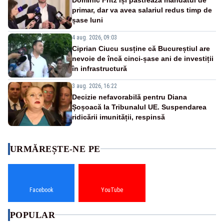
primar, dar va avea salariul redus timp de
șase luni
4 aug. 2026, 09:03
Ciprian Ciucu susține că Bucureștiul are
nevoie de încă cinci-șase ani de investiții
în infrastructură
3 aug. 2026, 16:22
Decizie nefavorabilă pentru Diana
Șoșoacă la Tribunalul UE. Suspendarea
ridicării imunității, respinsă
URMĂREȘTE-NE PE
Facebook
YouTube
POPULAR