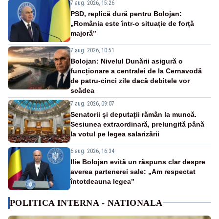
7 aug. 2026, 15:26
PSD, replică dură pentru Bolojan:
„România este într-o situație de forță
majoră”
7 aug. 2026, 10:51
Bolojan: Nivelul Dunării asigură o
funcționare a centralei de la Cernavodă
de patru-cinci zile dacă debitele vor
scădea
7 aug. 2026, 09:07
Senatorii și deputații rămân la muncă.
Sesiunea extraordinară, prelungită până
la votul pe legea salarizării
6 aug. 2026, 16:34
Ilie Bolojan evită un răspuns clar despre
averea partenerei sale: „Am respectat
întotdeauna legea”
POLITICA INTERNA - NATIONALA