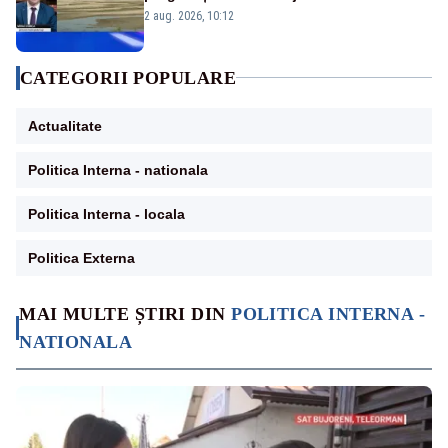
protejăm și natura, dar nu șținem omaneii
2 aug. 2026, 10:12
în stare permanentă de alertă
CATEGORII POPULARE
Actualitate
Politica Interna - nationala
Politica Interna - locala
Politica Externa
MAI MULTE ȘTIRI DIN
POLITICA INTERNA -
NATIONALA