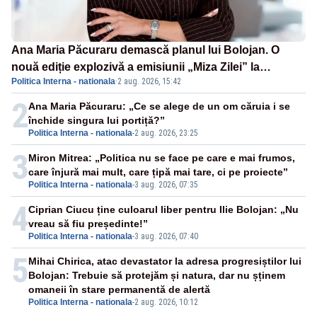
Ana Maria Păcuraru demască planul lui Bolojan. O
nouă ediție explozivă a emisiunii „Miza Zilei” la
Politica Interna - nationala
·
2 aug. 2026, 15:42
Realitatea PLUS
2
Ana Maria Păcuraru: „Ce se alege de un om căruia i se
închide singura lui portiță?”
Politica Interna - nationala
-
2 aug. 2026, 23:25
3
Miron Mitrea: „Politica nu se face pe care e mai frumos,
care înjură mai mult, care țipă mai tare, ci pe proiecte”
Politica Interna - nationala
-
3 aug. 2026, 07:35
4
Ciprian Ciucu ține culoarul liber pentru Ilie Bolojan: „Nu
vreau să fiu președinte!”
Politica Interna - nationala
-
3 aug. 2026, 07:40
5
Mihai Chirica, atac devastator la adresa progresiștilor lui
Bolojan: Trebuie să protejăm și natura, dar nu șținem
omaneii în stare permanentă de alertă
Politica Interna - nationala
-
2 aug. 2026, 10:12