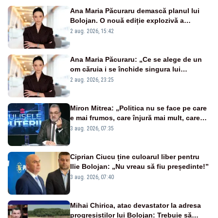
Ana Maria Păcuraru demască planul lui
Bolojan. O nouă ediție explozivă a
emisiunii „Miza Zilei” la Realitatea PLUS
2 aug. 2026, 15:42
Ana Maria Păcuraru: „Ce se alege de un
om căruia i se închide singura lui
portiță?”
2 aug. 2026, 23:25
Miron Mitrea: „Politica nu se face pe care
e mai frumos, care înjură mai mult, care
țipă mai tare, ci pe proiecte”
3 aug. 2026, 07:35
Ciprian Ciucu ține culoarul liber pentru
Ilie Bolojan: „Nu vreau să fiu președinte!”
3 aug. 2026, 07:40
Mihai Chirica, atac devastator la adresa
progresiștilor lui Bolojan: Trebuie să