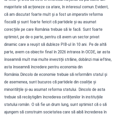
majoritate să acționeze ca atare, în interesul comun.Evident,
că am discutat foarte mult și a fost un imperativ reforma
fiscală și sunt foarte fericit că partidele și-au asumat
corecțiile pe care România trebuie să le facă. Sunt foarte
optimist, pe de-o parte, pentru că avem un sector privat
dinamic care a reușit să dubleze PIB-ul în 10 ani. Pe de altă
parte, avem ca obiectiv final în 2026 intrarea în OCDE, iar asta
înseamnă mult mai multe investiții străine, dobânzi mai ieftine,
asta înseamnă încredere pentru economia din
România.Dincolo de economie trebuie să reformăm statul și
de asemenea, sunt bucuros că partidele din coaliție și
minoritățile și-au asumat reforma statului. Dincolo de asta
trebuie să recâștigăm încrederea cetățenilor în instituțiile
statului român. O să fie un drum lung, sunt optimist că o să
ajungem să construim societatea care să aibă încrederea în