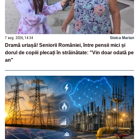
7 aug. 2026, 14:34
Stoica Marian
Dramă uriașă! Seniorii României, între pensii mici și
dorul de copiii plecați în străinătate: "Vin doar odată pe
an"