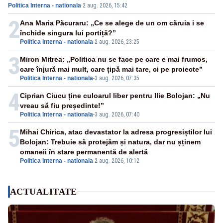
Politica Interna - nationala
·
2 aug. 2026, 15:42
Realitatea PLUS
2
Ana Maria Păcuraru: „Ce se alege de un om căruia i se
închide singura lui portiță?”
Politica Interna - nationala
-
2 aug. 2026, 23:25
3
Miron Mitrea: „Politica nu se face pe care e mai frumos,
care înjură mai mult, care țipă mai tare, ci pe proiecte”
Politica Interna - nationala
-
3 aug. 2026, 07:35
4
Ciprian Ciucu ține culoarul liber pentru Ilie Bolojan: „Nu
vreau să fiu președinte!”
Politica Interna - nationala
-
3 aug. 2026, 07:40
5
Mihai Chirica, atac devastator la adresa progresiștilor lui
Bolojan: Trebuie să protejăm și natura, dar nu șținem
omaneii în stare permanentă de alertă
Politica Interna - nationala
-
2 aug. 2026, 10:12
ACTUALITATE