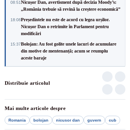
Nicușor Dan, avertisment după decizia Moody’s:
08:51
„România trebuie să revină la creștere economică”
Președintele nu este de acord cu legea urșilor.
18:08
Nicușor Dan o retrimite în Parlament pentru
modificări
Bolojan: Au fost golite unele lacuri de acumulare
15:37
din motive de mentenanță; acum se reumplu
aceste baraje
Distribuie articolul
Mai multe articole despre
Romania
bolojan
nicusor dan
guvern
cub