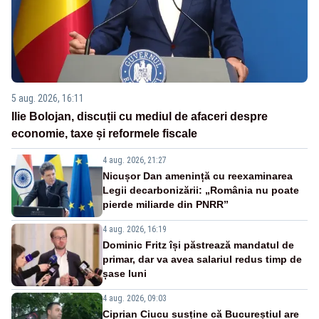
5 aug. 2026, 16:11
Ilie Bolojan, discuții cu mediul de afaceri despre
economie, taxe și reformele fiscale
4 aug. 2026, 21:27
Nicușor Dan amenință cu reexaminarea
Legii decarbonizării: „România nu poate
pierde miliarde din PNRR”
4 aug. 2026, 16:19
Dominic Fritz își păstrează mandatul de
primar, dar va avea salariul redus timp de
șase luni
4 aug. 2026, 09:03
Ciprian Ciucu susține că Bucureștiul are