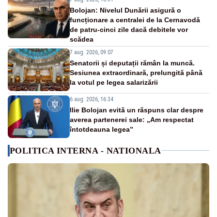
Bolojan: Nivelul Dunării asigură o
funcționare a centralei de la Cernavodă
de patru-cinci zile dacă debitele vor
scădea
7 aug. 2026, 09:07
Senatorii și deputații rămân la muncă.
Sesiunea extraordinară, prelungită până
la votul pe legea salarizării
6 aug. 2026, 16:34
Ilie Bolojan evită un răspuns clar despre
averea partenerei sale: „Am respectat
întotdeauna legea”
POLITICA INTERNA - NATIONALA