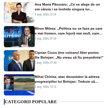
Ana Maria Păcuraru: „Ce se alege de un
om căruia i se închide singura lui
portiță?”
2 aug. 2026, 23:25
Miron Mitrea: „Politica nu se face pe care
e mai frumos, care înjură mai mult, care
țipă mai tare, ci pe proiecte”
3 aug. 2026, 07:35
Ciprian Ciucu ține culoarul liber pentru
Ilie Bolojan: „Nu vreau să fiu președinte!”
3 aug. 2026, 07:40
Mihai Chirica, atac devastator la adresa
progresiștilor lui Bolojan: Trebuie să
protejăm și natura, dar nu șținem omaneii
2 aug. 2026, 10:12
în stare permanentă de alertă
CATEGORII POPULARE