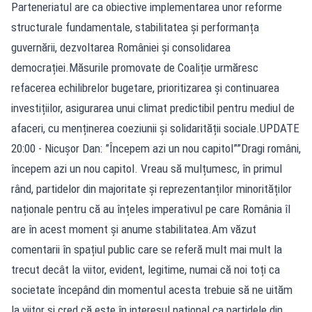
Parteneriatul are ca obiective implementarea unor reforme
structurale fundamentale, stabilitatea și performanța
guvernării, dezvoltarea României și consolidarea
democrației.Măsurile promovate de Coaliție urmăresc
refacerea echilibrelor bugetare, prioritizarea și continuarea
investițiilor, asigurarea unui climat predictibil pentru mediul de
afaceri, cu menținerea coeziunii și solidarității sociale.UPDATE
20:00 - Nicușor Dan: ”Începem azi un nou capitol””Dragi români,
începem azi un nou capitol. Vreau să mulțumesc, în primul
rând, partidelor din majoritate și reprezentanților minorităților
naționale pentru că au înțeles imperativul pe care România îl
are în acest moment și anume stabilitatea.Am văzut
comentarii în spațiul public care se referă mult mai mult la
trecut decât la viitor, evident, legitime, numai că noi toți ca
societate începând din momentul acesta trebuie să ne uităm
la viitor și cred că este în interesul național ca partidele din