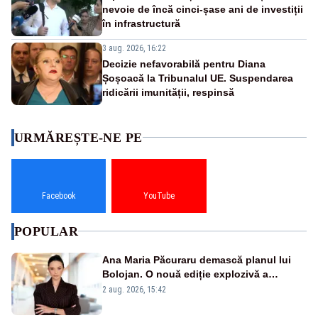
nevoie de încă cinci-șase ani de investiții
în infrastructură
3 aug. 2026, 16:22
Decizie nefavorabilă pentru Diana
Șoșoacă la Tribunalul UE. Suspendarea
ridicării imunității, respinsă
URMĂREȘTE-NE PE
Facebook
YouTube
POPULAR
Ana Maria Păcuraru demască planul lui
Bolojan. O nouă ediție explozivă a
emisiunii „Miza Zilei” la Realitatea PLUS
2 aug. 2026, 15:42