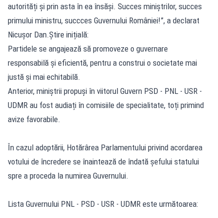
autorități și prin asta în ea însăși. Succes miniștrilor, succes
primului ministru, succces Guvernului României!”, a declarat
Nicușor Dan.Știre inițială:
Partidele se angajează să promoveze o guvernare
responsabilă și eficientă, pentru a construi o societate mai
justă și mai echitabilă.
Anterior, miniștrii propuși în viitorul Guvern PSD - PNL - USR -
UDMR au fost audiați în comisiile de specialitate, toți primind
avize favorabile.
În cazul adoptării, Hotărârea Parlamentului privind acordarea
votului de încredere se înaintează de îndată șefului statului
spre a proceda la numirea Guvernului.
Lista Guvernului PNL - PSD - USR - UDMR este următoarea: