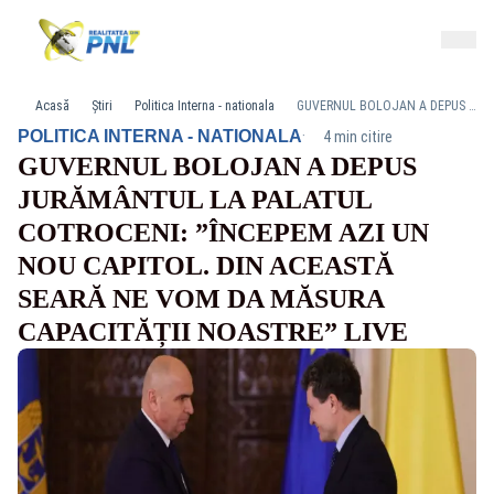
Acasă
Știri
Politica Interna - nationala
GUVERNUL BOLOJAN A DEPUS JURĂMÂNTUL LA PALATUL COTROCENI: ”ÎNCEPEM AZI UN NOU CAPITOL. DIN ACEASTĂ SEARĂ NE VOM DA MĂSURA CAPACITĂȚII NOASTRE” LIVE
·
POLITICA INTERNA - NATIONALA
4 min citire
GUVERNUL BOLOJAN A DEPUS
JURĂMÂNTUL LA PALATUL
COTROCENI: ”ÎNCEPEM AZI UN
NOU CAPITOL. DIN ACEASTĂ
SEARĂ NE VOM DA MĂSURA
CAPACITĂȚII NOASTRE” LIVE