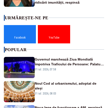
ridicării imunității, respinsă
URMĂREȘTE-NE PE
Facebook
YouTube
POPULAR
Guvernul marchează Ziua Mondială
împotriva Traficului de Persoane: Palatul
Victoria, iluminat în albastru
31 iul. 2026, 07:58
Noul Cod al urbanismului, adoptat de
aleși
31 iul. 2026, 08:03
Noua lege de funcționare a ANI, respinsă