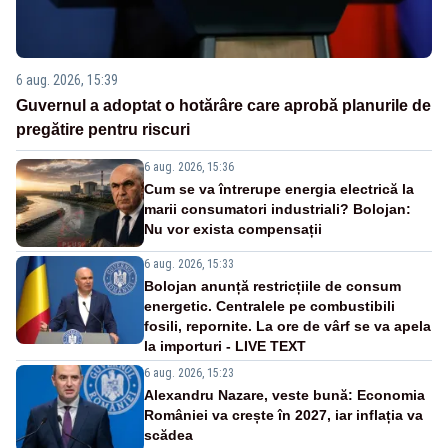
6 aug. 2026, 15:39
Guvernul a adoptat o hotărâre care aprobă planurile de
pregătire pentru riscuri
6 aug. 2026, 15:36
Cum se va întrerupe energia electrică la
marii consumatori industriali? Bolojan:
Nu vor exista compensații
6 aug. 2026, 15:33
Bolojan anunță restricțiile de consum
energetic. Centralele pe combustibili
fosili, repornite. La ore de vârf se va apela
la importuri - LIVE TEXT
6 aug. 2026, 15:23
Alexandru Nazare, veste bună: Economia
României va crește în 2027, iar inflația va
scădea