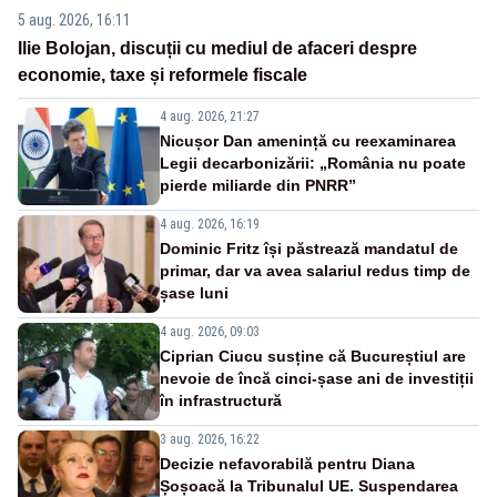
5 aug. 2026, 16:11
Ilie Bolojan, discuții cu mediul de afaceri despre
economie, taxe și reformele fiscale
4 aug. 2026, 21:27
Nicușor Dan amenință cu reexaminarea
Legii decarbonizării: „România nu poate
pierde miliarde din PNRR”
4 aug. 2026, 16:19
Dominic Fritz își păstrează mandatul de
primar, dar va avea salariul redus timp de
șase luni
4 aug. 2026, 09:03
Ciprian Ciucu susține că Bucureștiul are
nevoie de încă cinci-șase ani de investiții
în infrastructură
3 aug. 2026, 16:22
Decizie nefavorabilă pentru Diana
Șoșoacă la Tribunalul UE. Suspendarea