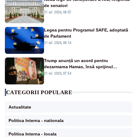
de senatori
31 iul. 2026, 08:07
Legea pentru Programul SAFE, adoptată
de Parlament
31 iul. 2026, 08:16
Trump anunță un acord pentru
dezarmarea Hamas, însă sprijinul
Israelului rămâne incert
31 iul. 2026, 07:54
CATEGORII POPULARE
Actualitate
Politica Interna - nationala
Politica Interna - locala