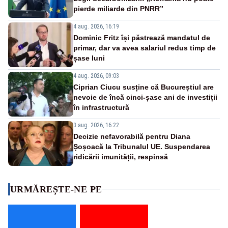
pierde miliarde din PNRR”
4 aug. 2026, 16:19
Dominic Fritz își păstrează mandatul de
primar, dar va avea salariul redus timp de
șase luni
4 aug. 2026, 09:03
Ciprian Ciucu susține că Bucureștiul are
nevoie de încă cinci-șase ani de investiții
în infrastructură
3 aug. 2026, 16:22
Decizie nefavorabilă pentru Diana
Șoșoacă la Tribunalul UE. Suspendarea
ridicării imunității, respinsă
URMĂREȘTE-NE PE