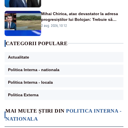
Mihai Chirica, atac devastator la adresa
progresiștilor lui Bolojan: Trebuie să
protejăm și natura, dar nu șținem omaneii
2 aug. 2026, 10:12
în stare permanentă de alertă
CATEGORII POPULARE
Actualitate
Politica Interna - nationala
Politica Interna - locala
Politica Externa
MAI MULTE ȘTIRI DIN
POLITICA INTERNA -
NATIONALA