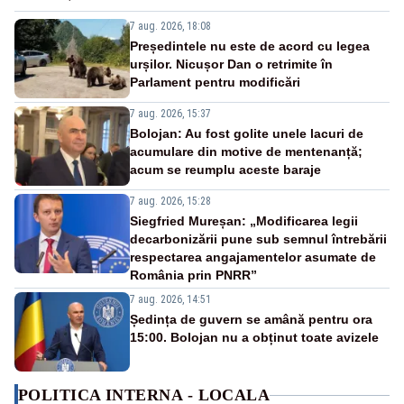
7 aug. 2026, 18:08
Președintele nu este de acord cu legea
urșilor. Nicușor Dan o retrimite în
Parlament pentru modificări
7 aug. 2026, 15:37
Bolojan: Au fost golite unele lacuri de
acumulare din motive de mentenanță;
acum se reumplu aceste baraje
7 aug. 2026, 15:28
Siegfried Mureșan: „Modificarea legii
decarbonizării pune sub semnul întrebării
respectarea angajamentelor asumate de
România prin PNRR”
7 aug. 2026, 14:51
Ședința de guvern se amână pentru ora
15:00. Bolojan nu a obținut toate avizele
POLITICA INTERNA - LOCALA