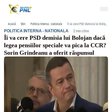
Acasă
Știri
Politica Interna - nationala
Îi va cere PSD demisia lui Bolojan dacă legea pensiilor speciale va pica la CCR? Sorin Grindeanu a oferit răspunsul
·
POLITICA INTERNA - NATIONALA
2 min citire
Îi va cere PSD demisia lui Bolojan dacă
legea pensiilor speciale va pica la CCR?
Sorin Grindeanu a oferit răspunsul