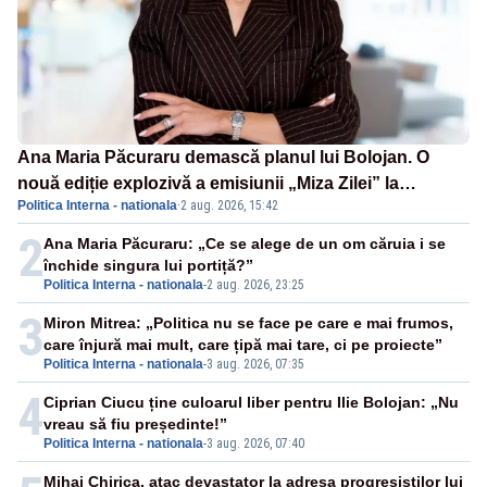
Ana Maria Păcuraru demască planul lui Bolojan. O
nouă ediție explozivă a emisiunii „Miza Zilei” la
Politica Interna - nationala
·
2 aug. 2026, 15:42
Realitatea PLUS
2
Ana Maria Păcuraru: „Ce se alege de un om căruia i se
închide singura lui portiță?”
Politica Interna - nationala
-
2 aug. 2026, 23:25
3
Miron Mitrea: „Politica nu se face pe care e mai frumos,
care înjură mai mult, care țipă mai tare, ci pe proiecte”
Politica Interna - nationala
-
3 aug. 2026, 07:35
4
Ciprian Ciucu ține culoarul liber pentru Ilie Bolojan: „Nu
vreau să fiu președinte!”
Politica Interna - nationala
-
3 aug. 2026, 07:40
Mihai Chirica, atac devastator la adresa progresiștilor lui