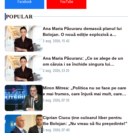
Facebook
YouTube
POPULAR
Ana Maria Păcuraru demască planul lui
Bolojan. O nouă ediție explozivă a
emisiunii „Miza Zilei” la Realitatea PLUS
2 aug. 2026, 15:42
Ana Maria Păcuraru: „Ce se alege de un
om căruia i se închide singura lui
portiță?”
2 aug. 2026, 23:25
Miron Mitrea: „Politica nu se face pe care
e mai frumos, care înjură mai mult, care
țipă mai tare, ci pe proiecte”
3 aug. 2026, 07:35
Ciprian Ciucu ține culoarul liber pentru
Ilie Bolojan: „Nu vreau să fiu președinte!”
3 aug. 2026, 07:40