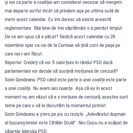
și noi ca parte a coaliției am considerat necesar să mergem
mai departe astfel încât să prindem așa pe ultima sută de
metri acest calendar. Eu îmi doresc să existe această
reglementare. Mai bine de trei săptămâni s-a pierdut timpul.
De ce am spus că e păcat? fiindcă acest calendar cu 28
noiembrie sper ca cei de la Comisie să țină cont de pașii pe
care noi i-am făcut.
Reporter: Credeți că vor fi sancțiuni în rândul PSD dacă
parlamentarii vor decide să susțină moțiunea de cenzură?
Sorin Grindeanu: PSD când este parte a unei coaliții este parte
a unei coaliții. Nu avem aici nuanțe. Așa că eu în acest
moment nu am văzut că e o moțiune de cenzură, acestea sunt
teme pe care o să le discutăm la momentul potrivit.
Sorin Grindeanu a șters pe jos cu reziștii. „Adevăratul dușman
al bucureștenilor este Cătălin Drulă”. Nici Ciucu nu a scăpat de
săgețile liderului PSD