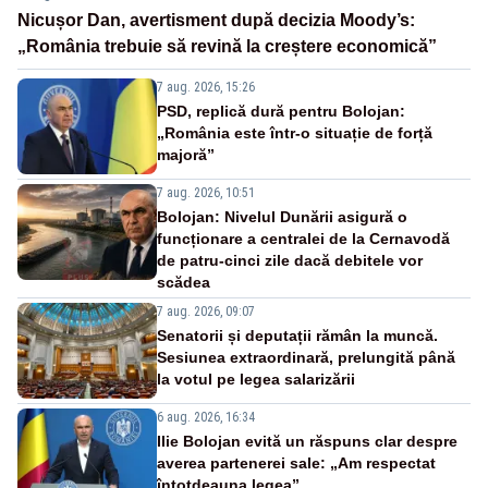
Nicușor Dan, avertisment după decizia Moody’s:
„România trebuie să revină la creștere economică”
7 aug. 2026, 15:26
PSD, replică dură pentru Bolojan:
„România este într-o situație de forță
majoră”
7 aug. 2026, 10:51
Bolojan: Nivelul Dunării asigură o
funcționare a centralei de la Cernavodă
de patru-cinci zile dacă debitele vor
scădea
7 aug. 2026, 09:07
Senatorii și deputații rămân la muncă.
Sesiunea extraordinară, prelungită până
la votul pe legea salarizării
6 aug. 2026, 16:34
Ilie Bolojan evită un răspuns clar despre
averea partenerei sale: „Am respectat
întotdeauna legea”