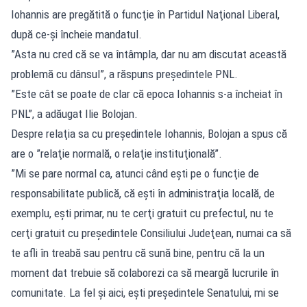
Iohannis are pregătită o funcţie în Partidul Naţional Liberal,
după ce-şi încheie mandatul.
”Asta nu cred că se va întâmpla, dar nu am discutat această
problemă cu dânsul”, a răspuns preşedintele PNL.
”Este cât se poate de clar că epoca Iohannis s-a încheiat în
PNL”, a adăugat Ilie Bolojan.
Despre relaţia sa cu preşedintele Iohannis, Bolojan a spus că
are o ”relaţie normală, o relaţie instituţională”.
”Mi se pare normal ca, atunci când eşti pe o funcţie de
responsabilitate publică, că eşti în administraţia locală, de
exemplu, eşti primar, nu te cerţi gratuit cu prefectul, nu te
cerţi gratuit cu preşedintele Consiliului Judeţean, numai ca să
te afli în treabă sau pentru că sună bine, pentru că la un
moment dat trebuie să colaborezi ca să meargă lucrurile în
comunitate. La fel şi aici, eşti preşedintele Senatului, mi se