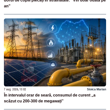
dorul de copiii plecați în străinătate: "Vin doar odată pe
an"
7 aug. 2026, 13:02
Stoica Marian
În intervalul orar de seară, consumul de curent „a
scăzut cu 200-300 de megawați”