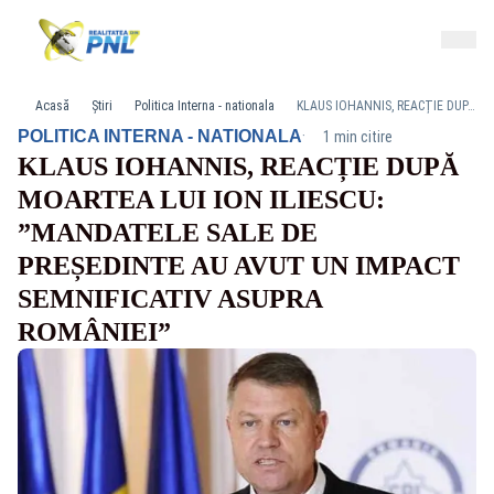
Acasă
Știri
Politica Interna - nationala
KLAUS IOHANNIS, REACȚIE DUPĂ MOARTEA LUI ION ILIESCU: ”MANDATELE SALE DE PREȘEDINTE AU AVUT UN IMPACT SEMNIFICATIV ASUPRA ROMÂNIEI”
·
POLITICA INTERNA - NATIONALA
1 min citire
KLAUS IOHANNIS, REACȚIE DUPĂ
MOARTEA LUI ION ILIESCU:
”MANDATELE SALE DE
PREȘEDINTE AU AVUT UN IMPACT
SEMNIFICATIV ASUPRA
ROMÂNIEI”