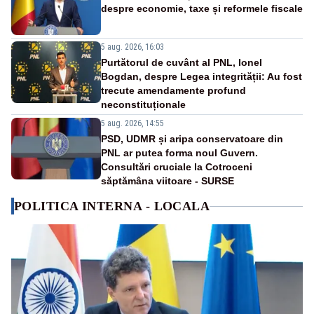
despre economie, taxe și reformele fiscale
5 aug. 2026, 16:03
Purtătorul de cuvânt al PNL, Ionel
Bogdan, despre Legea integrității: Au fost
trecute amendamente profund
neconstituționale
5 aug. 2026, 14:55
PSD, UDMR și aripa conservatoare din
PNL ar putea forma noul Guvern.
Consultări cruciale la Cotroceni
săptămâna viitoare - SURSE
POLITICA INTERNA - LOCALA