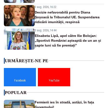
3 aug. 2026, 16:22
Decizie nefavorabilă pentru Diana
Șoșoacă la Tribunalul UE. Suspendarea
ridicării imunității, respinsă
3 aug. 2026, 14:44
Elisabeta Lipă, apel către Ilie Bolojan:
„Sportivii României așteaptă de un an și
șapte luni să fie premiați”
URMĂREȘTE-NE PE
Facebook
YouTube
POPULAR
Fermierii ies în stradă, astăzi, în fața
Guvernului!