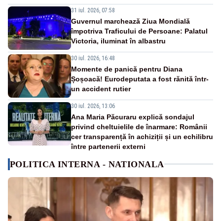
31 iul. 2026, 07:58
Guvernul marchează Ziua Mondială
împotriva Traficului de Persoane: Palatul
Victoria, iluminat în albastru
30 iul. 2026, 16:48
Momente de panică pentru Diana
Șoșoacă! Eurodeputata a fost rănită într-
un accident rutier
30 iul. 2026, 13:06
Ana Maria Păcuraru explică sondajul
privind cheltuielile de înarmare: Românii
cer transparență în achiziții și un echilibru
între partenerii externi
POLITICA INTERNA - NATIONALA