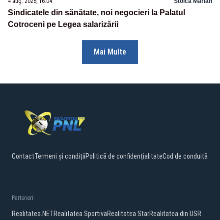
4 aug. 2026, 16:04
Stoica Marian
Sindicatele din sănătate, noi negocieri la Palatul
Cotroceni pe Legea salarizării
Mai Multe
Contact
Termeni și condiții
Politică de confidențialitate
Cod de conduită
Parteneri:
Realitatea.NET
Realitatea Sportiva
Realitatea Star
Realitatea din USR