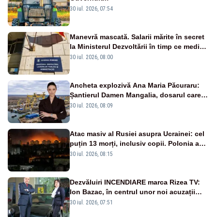
30 iul. 2026, 07:54
Manevră mascată. Salarii mărite în secret
la Ministerul Dezvoltării în timp ce medicii
ies în stradă
30 iul. 2026, 08:00
Ancheta explozivă Ana Maria Păcuraru:
Șantierul Damen Mangalia, dosarul care
scufundă apărarea României
30 iul. 2026, 08:09
Atac masiv al Rusiei asupra Ucrainei: cel
puțin 13 morți, inclusiv copii. Polonia a
ridicat avioanele de vânătoare
30 iul. 2026, 08:15
Dezvăluiri INCENDIARE marca Rizea TV:
Ion Bazac, în centrul unor noi acuzații
publice
30 iul. 2026, 07:51