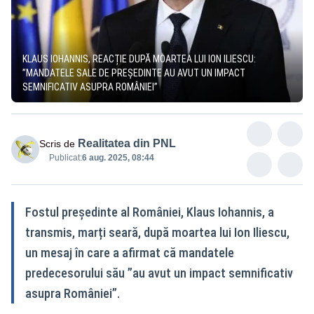
KLAUS IOHANNIS, REACȚIE DUPĂ MOARTEA LUI ION ILIESCU:
”MANDATELE SALE DE PREȘEDINTE AU AVUT UN IMPACT
SEMNIFICATIV ASUPRA ROMÂNIEI”
Realitatea din PNL
Scris de
Publicat:
6 aug. 2025, 08:44
Fostul președinte al României, Klaus Iohannis, a
transmis, marți seară, după moartea lui Ion Iliescu,
un mesaj în care a afirmat că mandatele
predecesorului său ”au avut un impact semnificativ
asupra României”.