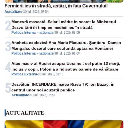
Fermierii ies în stradă, astăzi, în fața Guvernului!
Actualitate
·
30 iul. 2026, 07:54
2
Manevră mascată. Salarii mărite în secret la Ministerul
Dezvoltării în timp ce medicii ies în stradă
Politica Interna - nationala
-
30 iul. 2026, 08:00
3
Ancheta explozivă Ana Maria Păcuraru: Șantierul Damen
Mangalia, dosarul care scufundă apărarea României
Politica Interna - nationala
-
30 iul. 2026, 08:09
4
Atac masiv al Rusiei asupra Ucrainei: cel puțin 13 morți,
inclusiv copii. Polonia a ridicat avioanele de vânătoare
Politica Externa
-
30 iul. 2026, 08:15
5
Dezvăluiri INCENDIARE marca Rizea TV: Ion Bazac, în
centrul unor noi acuzații publice
Actualitate
-
30 iul. 2026, 07:51
ACTUALITATE