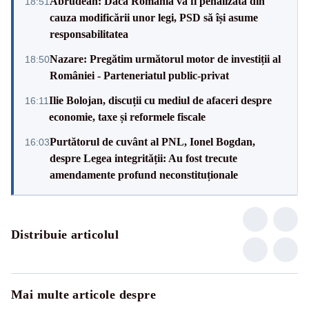
Abrudean: Dacă România va fi penalizată din
18:51
cauza modificării unor legi, PSD să își asume
responsabilitatea
Nazare: Pregătim următorul motor de investiții al
18:50
României - Parteneriatul public-privat
Ilie Bolojan, discuții cu mediul de afaceri despre
16:11
economie, taxe și reformele fiscale
Purtătorul de cuvânt al PNL, Ionel Bogdan,
16:03
despre Legea integrității: Au fost trecute
amendamente profund neconstituționale
Distribuie articolul
Mai multe articole despre