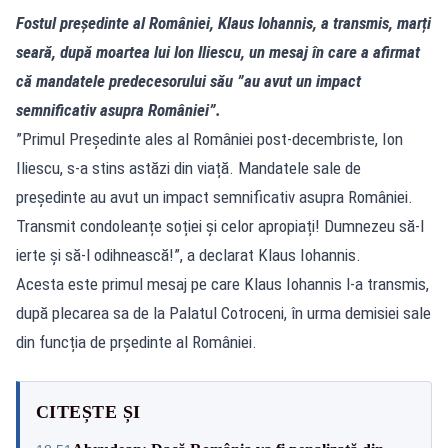
Fostul președinte al României, Klaus Iohannis, a transmis, marți
seară, după moartea lui Ion Iliescu, un mesaj în care a afirmat
că mandatele predecesorului său ”au avut un impact
semnificativ asupra României”.
”Primul Președinte ales al României post-decembriste, Ion
Iliescu, s-a stins astăzi din viață. Mandatele sale de
președinte au avut un impact semnificativ asupra României.
Transmit condoleanțe soției și celor apropiați! Dumnezeu să-l
ierte și să-l odihnească!”, a declarat Klaus Iohannis.
Acesta este primul mesaj pe care Klaus Iohannis l-a transmis,
după plecarea sa de la Palatul Cotroceni, în urma demisiei sale
din funcția de prședinte al României.
CITEȘTE ȘI