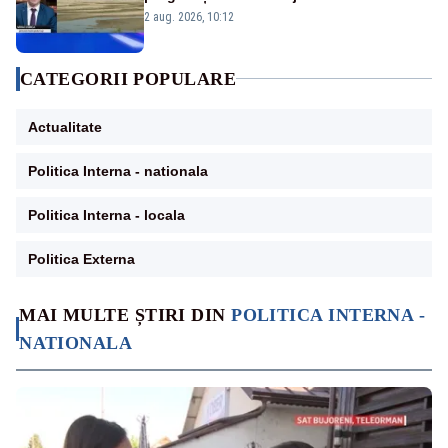
protejăm și natura, dar nu șținem omaneii
2 aug. 2026, 10:12
în stare permanentă de alertă
CATEGORII POPULARE
Actualitate
Politica Interna - nationala
Politica Interna - locala
Politica Externa
MAI MULTE ȘTIRI DIN
POLITICA INTERNA -
NATIONALA