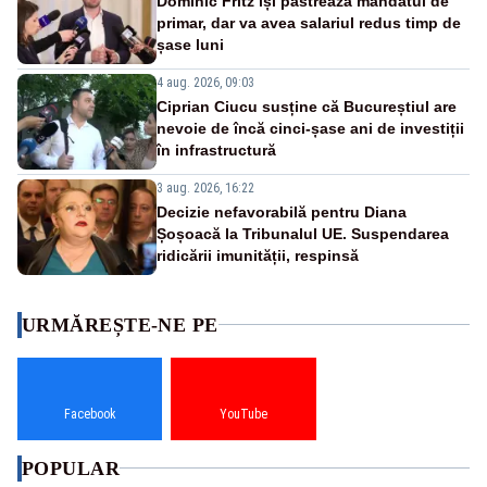
Dominic Fritz își păstrează mandatul de
primar, dar va avea salariul redus timp de
șase luni
4 aug. 2026, 09:03
Ciprian Ciucu susține că Bucureștiul are
nevoie de încă cinci-șase ani de investiții
în infrastructură
3 aug. 2026, 16:22
Decizie nefavorabilă pentru Diana
Șoșoacă la Tribunalul UE. Suspendarea
ridicării imunității, respinsă
URMĂREȘTE-NE PE
Facebook
YouTube
POPULAR