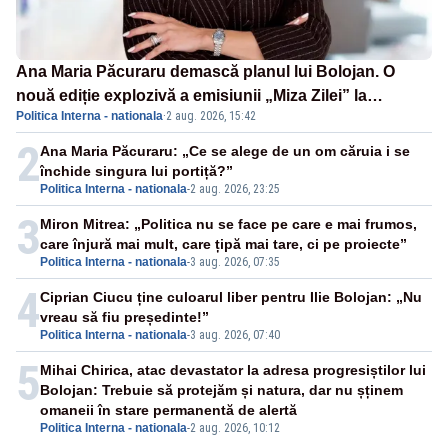
Ana Maria Păcuraru demască planul lui Bolojan. O
nouă ediție explozivă a emisiunii „Miza Zilei” la
Politica Interna - nationala
·
2 aug. 2026, 15:42
Realitatea PLUS
2
Ana Maria Păcuraru: „Ce se alege de un om căruia i se
închide singura lui portiță?”
Politica Interna - nationala
-
2 aug. 2026, 23:25
3
Miron Mitrea: „Politica nu se face pe care e mai frumos,
care înjură mai mult, care țipă mai tare, ci pe proiecte”
Politica Interna - nationala
-
3 aug. 2026, 07:35
4
Ciprian Ciucu ține culoarul liber pentru Ilie Bolojan: „Nu
vreau să fiu președinte!”
Politica Interna - nationala
-
3 aug. 2026, 07:40
5
Mihai Chirica, atac devastator la adresa progresiștilor lui
Bolojan: Trebuie să protejăm și natura, dar nu șținem
omaneii în stare permanentă de alertă
Politica Interna - nationala
-
2 aug. 2026, 10:12