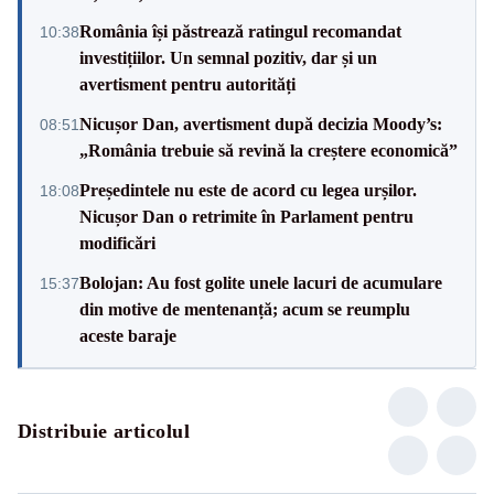
România își păstrează ratingul recomandat
10:38
investițiilor. Un semnal pozitiv, dar și un
avertisment pentru autorități
Nicușor Dan, avertisment după decizia Moody’s:
08:51
„România trebuie să revină la creștere economică”
Președintele nu este de acord cu legea urșilor.
18:08
Nicușor Dan o retrimite în Parlament pentru
modificări
Bolojan: Au fost golite unele lacuri de acumulare
15:37
din motive de mentenanță; acum se reumplu
aceste baraje
Distribuie articolul