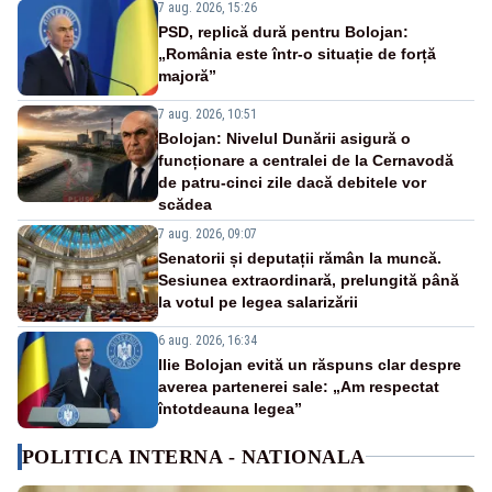
7 aug. 2026, 15:26
PSD, replică dură pentru Bolojan:
„România este într-o situație de forță
majoră”
7 aug. 2026, 10:51
Bolojan: Nivelul Dunării asigură o
funcționare a centralei de la Cernavodă
de patru-cinci zile dacă debitele vor
scădea
7 aug. 2026, 09:07
Senatorii și deputații rămân la muncă.
Sesiunea extraordinară, prelungită până
la votul pe legea salarizării
6 aug. 2026, 16:34
Ilie Bolojan evită un răspuns clar despre
averea partenerei sale: „Am respectat
întotdeauna legea”
POLITICA INTERNA - NATIONALA