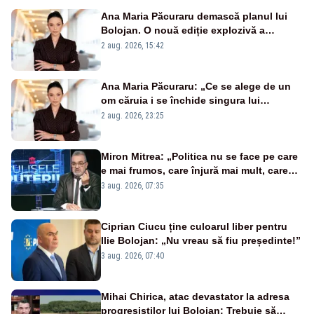
Ana Maria Păcuraru demască planul lui
Bolojan. O nouă ediție explozivă a
emisiunii „Miza Zilei” la Realitatea PLUS
2 aug. 2026, 15:42
Ana Maria Păcuraru: „Ce se alege de un
om căruia i se închide singura lui
portiță?”
2 aug. 2026, 23:25
Miron Mitrea: „Politica nu se face pe care
e mai frumos, care înjură mai mult, care
țipă mai tare, ci pe proiecte”
3 aug. 2026, 07:35
Ciprian Ciucu ține culoarul liber pentru
Ilie Bolojan: „Nu vreau să fiu președinte!”
3 aug. 2026, 07:40
Mihai Chirica, atac devastator la adresa
progresiștilor lui Bolojan: Trebuie să