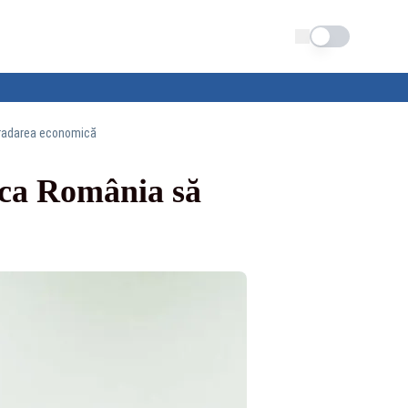
Schimba tema
gradarea economică
 ca România să