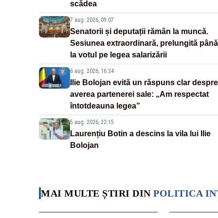
scădea
7 aug. 2026, 09:07
Senatorii și deputații rămân la muncă.
Sesiunea extraordinară, prelungită până
la votul pe legea salarizării
6 aug. 2026, 16:34
Ilie Bolojan evită un răspuns clar despre
averea partenerei sale: „Am respectat
întotdeauna legea”
5 aug. 2026, 22:15
Laurențiu Botin a descins la vila lui Ilie
Bolojan
MAI MULTE ȘTIRI DIN
POLITICA I