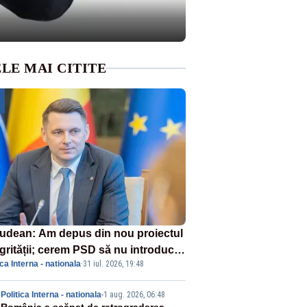
LE MAI CITITE
udean: Am depus din nou proiectul
egrității; cerem PSD să nu introducă
ica Interna - nationala
·
31 iul. 2026, 19:48
ndamente otrăvite,
onstituționale
Politica Interna - nationala
-
1 aug. 2026, 06:48