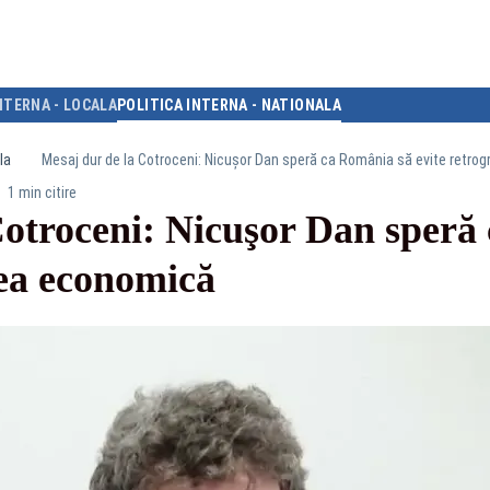
NTERNA - LOCALA
POLITICA INTERNA - NATIONALA
la
Mesaj dur de la Cotroceni: Nicuşor Dan speră ca România să evite retro
1 min citire
Cotroceni: Nicuşor Dan speră
rea economică