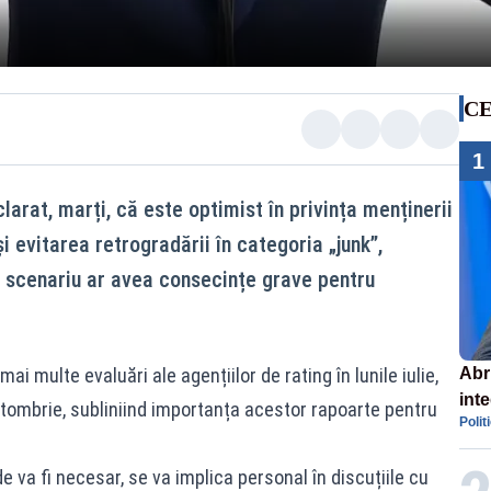
CE
1
arat, marți, că este optimist în privința menținerii
i evitarea retrogradării în categoria „junk”,
e scenariu ar avea consecințe grave pentru
i multe evaluări ale agențiilor de rating în lunile iulie,
Abr
int
octombrie, subliniind importanța acestor rapoarte pentru
Polit
ame
nec
 va fi necesar, se va implica personal în discuțiile cu