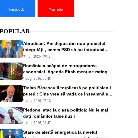
Facebook
YouTube
POPULAR
Abrudean: Am depus din nou proiectul
integrității; cerem PSD să nu introducă
amendamente otrăvite, neconstituționale
31 iul. 2026, 19:48
România a scăpat de retrogradarea
economiei. Agenția Fitch menține ratingul
„BBB-” cu perspectivă negativă
1 aug. 2026, 06:48
Traian Băsescu îi torpilează pe politicienii
puterii: Cine vrea să vadă ce înseamnă să
fii prost, se uită la România
1 aug. 2026, 07:13
Piedone, atac la clasa politică: Nu le mai
dați românilor false iluzii
1 aug. 2026, 08:47
Stare de alertă energetică la nivelul