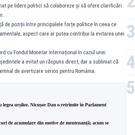
at pe liderii politici să colaboreze și să ofere clarificări
i.
 de poziții între principalele forțe politice în ceea ce
entale, aspect care ar putea contribui la evitarea unei
ord cu Fondul Monetar Internațional în cazul unei
ședintele a evitat un răspuns direct, dar a subliniat că
 semnal de avertizare serios pentru România.
u legea urșilor. Nicușor Dan o retrimite în Parlament
lacuri de acumulare din motive de mentenanță; acum se