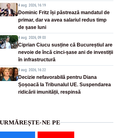
4 aug. 2026, 16:19
Dominic Fritz își păstrează mandatul de
primar, dar va avea salariul redus timp
de șase luni
4 aug. 2026, 09:03
Ciprian Ciucu susține că Bucureștiul are
nevoie de încă cinci-șase ani de investiții
în infrastructură
3 aug. 2026, 16:22
Decizie nefavorabilă pentru Diana
Șoșoacă la Tribunalul UE. Suspendarea
ridicării imunității, respinsă
URMĂREȘTE-NE PE