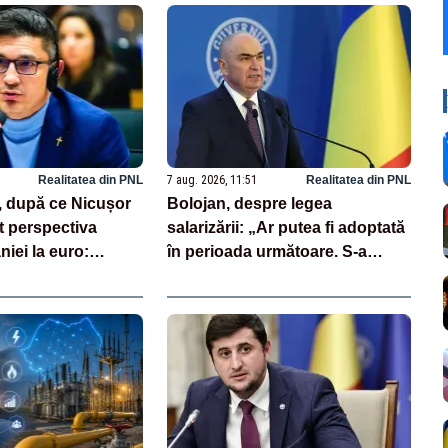
Realitatea din PNL
7 aug. 2026, 11:51
Realitatea din PNL
, după ce Nicușor
Bolojan, despre legea
t perspectiva
salarizării: „Ar putea fi adoptată
niei la euro:
în perioada următoare. S-a
ională înseamnă
întârziat depunerea din cauza
”
unor discursuri iresponsabile în
spaţiul public”