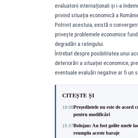
evaluatorii internaționali și i-a îndemn
privind situația economică a Românie
Potrivit acestuia, există o convergență
privește problemele economice fundam
degradări a ratingului.
Întrebat despre posibilitatea unui ac
deteriorări a situației economice, pre
eventuale evaluări negative ar fi un
CITEȘTE ȘI
Președintele nu este de acord c
18:08
pentru modificări
Bolojan: Au fost golite unele 
15:37
reumplu aceste baraje