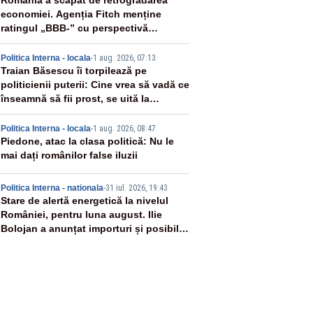
2
România a scăpat de retrogradarea
economiei. Agenția Fitch menține
ratingul „BBB-” cu perspectivă
negativă
3
Politica Interna - locala
-
1 aug. 2026, 07:13
Traian Băsescu îi torpilează pe
politicienii puterii: Cine vrea să vadă ce
înseamnă să fii prost, se uită la
România
4
Politica Interna - locala
-
1 aug. 2026, 08:47
Piedone, atac la clasa politică: Nu le
mai dați românilor false iluzii
5
Politica Interna - nationala
-
31 iul. 2026, 19:43
Stare de alertă energetică la nivelul
României, pentru luna august. Ilie
Bolojan a anunțat importuri și posibile
restricții – VIDEO