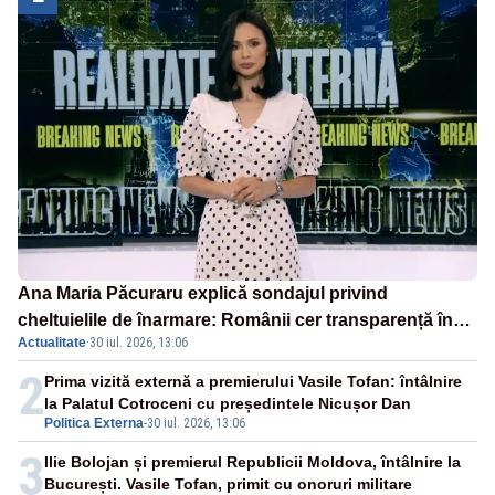
Ana Maria Păcuraru explică sondajul privind
cheltuielile de înarmare: Românii cer transparență în
Actualitate
·
30 iul. 2026, 13:06
achiziții și un echilibru între partenerii externi
2
Prima vizită externă a premierului Vasile Tofan: întâlnire
la Palatul Cotroceni cu președintele Nicușor Dan
Politica Externa
-
30 iul. 2026, 13:06
3
Ilie Bolojan și premierul Republicii Moldova, întâlnire la
București. Vasile Tofan, primit cu onoruri militare