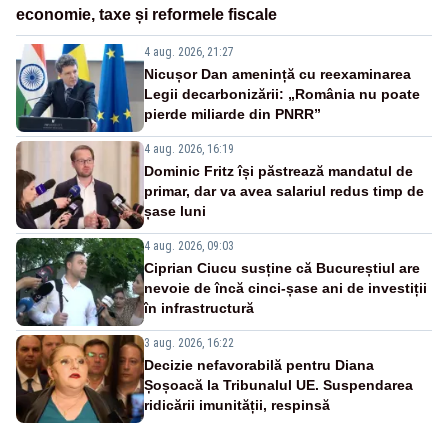
economie, taxe și reformele fiscale
4 aug. 2026, 21:27
Nicușor Dan amenință cu reexaminarea
Legii decarbonizării: „România nu poate
pierde miliarde din PNRR”
4 aug. 2026, 16:19
Dominic Fritz își păstrează mandatul de
primar, dar va avea salariul redus timp de
șase luni
4 aug. 2026, 09:03
Ciprian Ciucu susține că Bucureștiul are
nevoie de încă cinci-șase ani de investiții
în infrastructură
3 aug. 2026, 16:22
Decizie nefavorabilă pentru Diana
Șoșoacă la Tribunalul UE. Suspendarea
ridicării imunității, respinsă