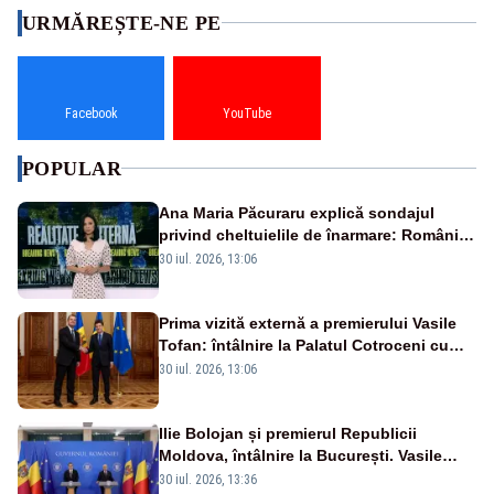
URMĂREȘTE-NE PE
Facebook
YouTube
POPULAR
Ana Maria Păcuraru explică sondajul
privind cheltuielile de înarmare: Românii
cer transparență în achiziții și un echilibru
30 iul. 2026, 13:06
între partenerii externi
Prima vizită externă a premierului Vasile
Tofan: întâlnire la Palatul Cotroceni cu
președintele Nicușor Dan
30 iul. 2026, 13:06
Ilie Bolojan și premierul Republicii
Moldova, întâlnire la București. Vasile
Tofan, primit cu onoruri militare
30 iul. 2026, 13:36