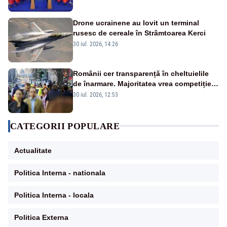
Drone ucrainene au lovit un terminal
rusesc de cereale în Strâmtoarea Kerci
30 iul. 2026, 14:26
Românii cer transparență în cheltuielile
de înarmare. Majoritatea vrea competiție
reală și industrie locală – SONDAJ
30 iul. 2026, 12:53
CATEGORII POPULARE
Actualitate
Politica Interna - nationala
Politica Interna - locala
Politica Externa