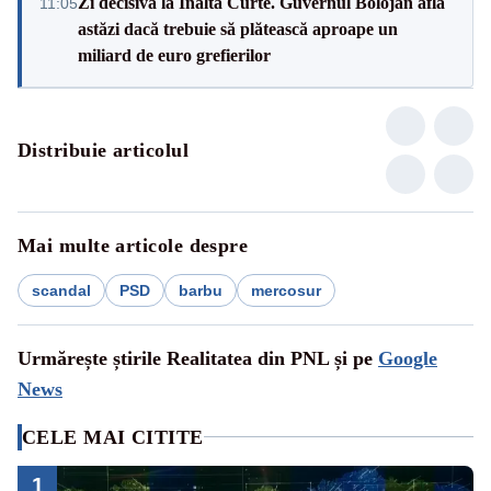
Zi decisivă la Înalta Curte. Guvernul Bolojan află
11:05
astăzi dacă trebuie să plătească aproape un
miliard de euro grefierilor
Distribuie articolul
Mai multe articole despre
scandal
PSD
barbu
mercosur
Urmărește știrile Realitatea din PNL și pe
Google
News
CELE MAI CITITE
1