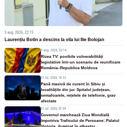
5 aug. 2026, 22:15
Laurențiu Botin a descins la vila lui Ilie Bolojan
3 aug. 2026, 20:14
Rizea TV: posibile vulnerabilități
legislative într-un scenariu de reunificare
România–Republica Moldova
31 iul. 2026, 18:33
Pană masivă de curent în Sibiu și
localitățile din jur. Spitalul județean,
semafoarele, rețelele de telefonie, grav
afectate
31 iul. 2026, 07:58
Guvernul marchează Ziua Mondială
împotriva Traficului de Persoane: Palatul
Victoria, iluminat în albastru