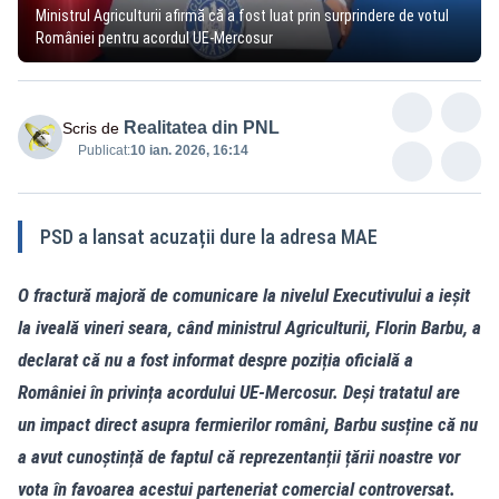
Ministrul Agriculturii afirmă că a fost luat prin surprindere de votul
României pentru acordul UE-Mercosur
Realitatea din PNL
Scris de
Publicat:
10 ian. 2026, 16:14
PSD a lansat acuzații dure la adresa MAE
O fractură majoră de comunicare la nivelul Executivului a ieșit
la iveală vineri seara, când ministrul Agriculturii, Florin Barbu, a
declarat că nu a fost informat despre poziția oficială a
României în privința acordului UE-Mercosur. Deși tratatul are
un impact direct asupra fermierilor români, Barbu susține că nu
a avut cunoștință de faptul că reprezentanții țării noastre vor
vota în favoarea acestui parteneriat comercial controversat.