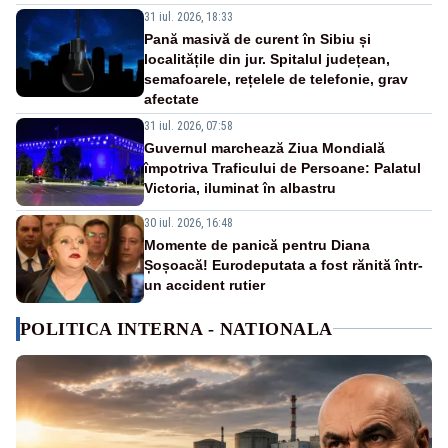
31 iul. 2026, 18:33
Pană masivă de curent în Sibiu și
localitățile din jur. Spitalul județean,
semafoarele, rețelele de telefonie, grav
afectate
31 iul. 2026, 07:58
Guvernul marchează Ziua Mondială
împotriva Traficului de Persoane: Palatul
Victoria, iluminat în albastru
30 iul. 2026, 16:48
Momente de panică pentru Diana
Șoșoacă! Eurodeputata a fost rănită într-
un accident rutier
POLITICA INTERNA - NATIONALA