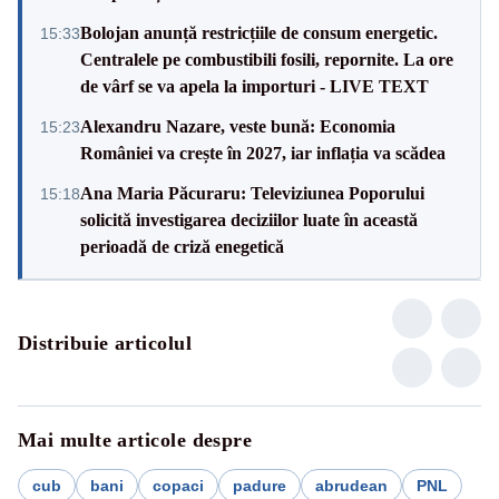
Bolojan anunță restricțiile de consum energetic.
15:33
Centralele pe combustibili fosili, repornite. La ore
de vârf se va apela la importuri - LIVE TEXT
Alexandru Nazare, veste bună: Economia
15:23
României va crește în 2027, iar inflația va scădea
Ana Maria Păcuraru: Televiziunea Poporului
15:18
solicită investigarea deciziilor luate în această
perioadă de criză enegetică
Distribuie articolul
Mai multe articole despre
cub
bani
copaci
padure
abrudean
PNL