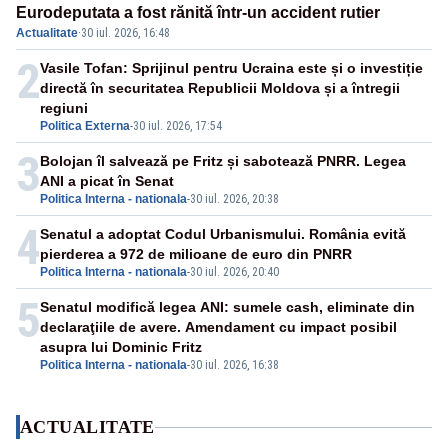
Eurodeputata a fost rănită într-un accident rutier
Actualitate
·
30 iul. 2026, 16:48
2
Vasile Tofan: Sprijinul pentru Ucraina este și o investiție
directă în securitatea Republicii Moldova și a întregii
regiuni
Politica Externa
-
30 iul. 2026, 17:54
3
Bolojan îl salvează pe Fritz și sabotează PNRR. Legea
ANI a picat în Senat
Politica Interna - nationala
-
30 iul. 2026, 20:38
4
Senatul a adoptat Codul Urbanismului. România evită
pierderea a 972 de milioane de euro din PNRR
Politica Interna - nationala
-
30 iul. 2026, 20:40
5
Senatul modifică legea ANI: sumele cash, eliminate din
declaraţiile de avere. Amendament cu impact posibil
asupra lui Dominic Fritz
Politica Interna - nationala
-
30 iul. 2026, 16:38
ACTUALITATE