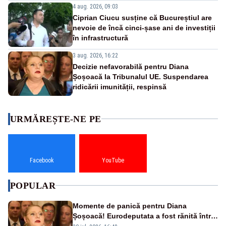
4 aug. 2026, 09:03
Ciprian Ciucu susține că Bucureștiul are
nevoie de încă cinci-șase ani de investiții
în infrastructură
3 aug. 2026, 16:22
Decizie nefavorabilă pentru Diana
Șoșoacă la Tribunalul UE. Suspendarea
ridicării imunității, respinsă
URMĂREȘTE-NE PE
Facebook
YouTube
POPULAR
Momente de panică pentru Diana
Șoșoacă! Eurodeputata a fost rănită într-
un accident rutier