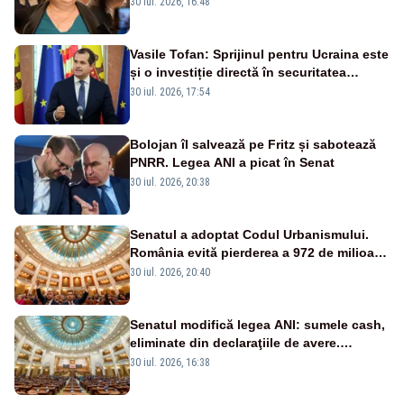
30 iul. 2026, 16:48
Vasile Tofan: Sprijinul pentru Ucraina este
și o investiție directă în securitatea
Republicii Moldova și a întregii regiuni
30 iul. 2026, 17:54
Bolojan îl salvează pe Fritz și sabotează
PNRR. Legea ANI a picat în Senat
30 iul. 2026, 20:38
Senatul a adoptat Codul Urbanismului.
România evită pierderea a 972 de milioane
de euro din PNRR
30 iul. 2026, 20:40
Senatul modifică legea ANI: sumele cash,
eliminate din declaraţiile de avere.
Amendament cu impact posibil asupra lui
30 iul. 2026, 16:38
Dominic Fritz