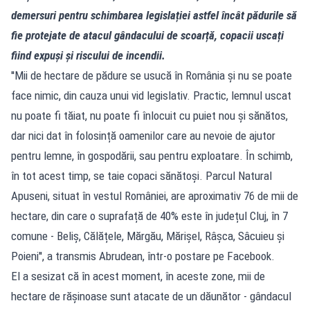
demersuri pentru schimbarea legislației astfel încât pădurile să
fie protejate de atacul gândacului de scoarță, copacii uscați
fiind expuși și riscului de incendii.
''Mii de hectare de pădure se usucă în România și nu se poate
face nimic, din cauza unui vid legislativ. Practic, lemnul uscat
nu poate fi tăiat, nu poate fi înlocuit cu puiet nou și sănătos,
dar nici dat în folosință oamenilor care au nevoie de ajutor
pentru lemne, în gospodării, sau pentru exploatare. În schimb,
în tot acest timp, se taie copaci sănătoși. Parcul Natural
Apuseni, situat în vestul României, are aproximativ 76 de mii de
hectare, din care o suprafață de 40% este în județul Cluj, în 7
comune - Beliș, Călățele, Mărgău, Mărișel, Râșca, Sâcuieu și
Poieni'', a transmis Abrudean, într-o postare pe Facebook.
El a sesizat că în acest moment, în aceste zone, mii de
hectare de rășinoase sunt atacate de un dăunător - gândacul