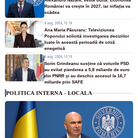
Alexandru Nazare, veste bună: Economia
României va crește în 2027, iar inflația va
scădea
6 aug. 2026, 15:18
Ana Maria Păcuraru: Televiziunea
Poporului solicită investigarea deciziilor
luate în această perioadă de criză
enegetică
6 aug. 2026, 13:19
Sorin Grindeanu susține că voturile PSD
au evitat pierderea a 5,8 miliarde de euro
din PNRR și au deschis accesul la 16,7
miliarde prin SAFE
POLITICA INTERNA - LOCALA