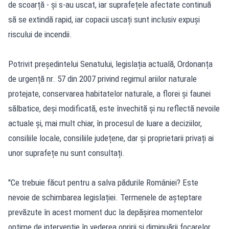
de scoarță - și s-au uscat, iar suprafețele afectate continuă
să se extindă rapid, iar copacii uscați sunt inclusiv expuși
riscului de incendii.
Potrivit președintelui Senatului, legislația actuală, Ordonanța
de urgență nr. 57 din 2007 privind regimul ariilor naturale
protejate, conservarea habitatelor naturale, a florei și faunei
sălbatice, deși modificată, este învechită și nu reflectă nevoile
actuale și, mai mult chiar, în procesul de luare a deciziilor,
consiliile locale, consiliile județene, dar și proprietarii privați ai
unor suprafețe nu sunt consultați.
''Ce trebuie făcut pentru a salva pădurile României? Este
nevoie de schimbarea legislației. Termenele de așteptare
prevăzute în acest moment duc la depășirea momentelor
optime de intervenție în vederea opririi și diminuării focarelor