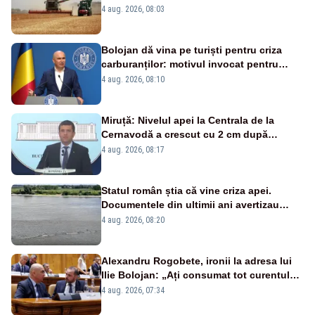
strategia pentru conservarea
4 aug. 2026, 08:03
biodiversității
Bolojan dă vina pe turiști pentru criza
carburanților: motivul invocat pentru
scumpirile de la pompă
4 aug. 2026, 08:10
Miruță: Nivelul apei la Centrala de la
Cernavodă a crescut cu 2 cm după
intervenția de pe Brațul Bala
4 aug. 2026, 08:17
Statul român știa că vine criza apei.
Documentele din ultimii ani avertizau
asupra pericolului
4 aug. 2026, 08:20
Alexandru Rogobete, ironii la adresa lui
Ilie Bolojan: „Ați consumat tot curentul
urmărind șobolani imaginari”
4 aug. 2026, 07:34