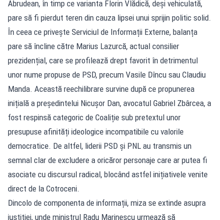
Abrudean, în timp ce varianta Florin Vlădică, deși vehiculată,
pare să fi pierdut teren din cauza lipsei unui sprijin politic solid.
În ceea ce privește Serviciul de Informații Externe, balanța
pare să încline către Marius Lazurcă, actual consilier
prezidențial, care se profilează drept favorit în detrimentul
unor nume propuse de PSD, precum Vasile Dîncu sau Claudiu
Manda. Această reechilibrare survine după ce propunerea
inițială a președintelui Nicușor Dan, avocatul Gabriel Zbârcea, a
fost respinsă categoric de Coaliție sub pretextul unor
presupuse afinități ideologice incompatibile cu valorile
democratice. De altfel, liderii PSD și PNL au transmis un
semnal clar de excludere a oricăror personaje care ar putea fi
asociate cu discursul radical, blocând astfel inițiativele venite
direct de la Cotroceni.
Dincolo de componenta de informații, miza se extinde asupra
justiției, unde ministrul Radu Marinescu urmează să