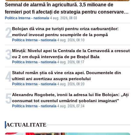
Semnal de alarmă în agricultură. 3,5 milioane de
fermieri pot fi afectați de strategia pentru conservarea
Politica Interna - nationala
·
4 aug. 2026, 08:03
biodiversității
2
Bolojan dă vina pe turiști pentru criza carburanților:
motivul invocat pentru scumpirile de la pompă
Politica Interna - nationala
-
4 aug. 2026, 08:10
3
Miruță: Nivelul apei la Centrala de la Cernavodă a crescut
cu 2 cm după intervenția de pe Brațul Bala
Politica Interna - nationala
-
4 aug. 2026, 08:17
4
Statul român știa că vine criza apei. Documentele din
ultimii ani avertizau asupra pericolului
Politica Interna - nationala
-
4 aug. 2026, 08:20
5
Alexandru Rogobete, ironii la adresa lui Ilie Bolojan: „Ați
consumat tot curentul urmărind șobolani imaginari”
Politica Interna - nationala
-
4 aug. 2026, 07:34
ACTUALITATE