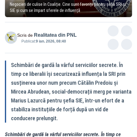
Negocieri de culise în Coaliție. Cine sunt favoriții pentru șefia SRI și
SIE și cum se împart sferele de influență
Realitatea din PNL
Scris de
Publicat:
9 ian. 2026, 08:40
Schimbări de gardă la vârful serviciilor secrete. În
timp ce liberalii își securizează influența la SRI prin
susținerea unor num precum Cătălin Predoiu și
Mircea Abrudean, social-democrații merg pe varianta
Marius Lazurcă pentru șefia SIE, într-un efort de a
stabiliza instituțiile de forță după un vid de
conducere prelungit.
Schimbări de gardă la vârful serviciilor secrete. În timp ce