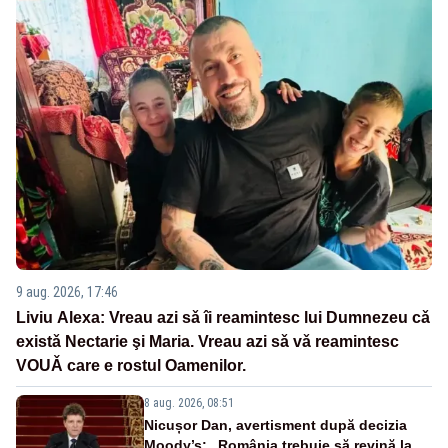
9 aug. 2026, 17:46
Liviu Alexa: Vreau azi sǎ îi reamintesc lui Dumnezeu cǎ
existǎ Nectarie şi Maria. Vreau azi sǎ vǎ reamintesc
VOUǍ care e rostul Oamenilor.
8 aug. 2026, 08:51
Nicușor Dan, avertisment după decizia
Moody’s: „România trebuie să revină la