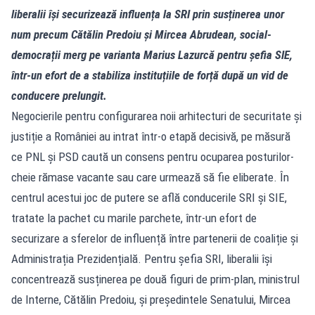
liberalii își securizează influența la SRI prin susținerea unor
num precum Cătălin Predoiu și Mircea Abrudean, social-
democrații merg pe varianta Marius Lazurcă pentru șefia SIE,
într-un efort de a stabiliza instituțiile de forță după un vid de
conducere prelungit.
Negocierile pentru configurarea noii arhitecturi de securitate și
justiție a României au intrat într-o etapă decisivă, pe măsură
ce PNL și PSD caută un consens pentru ocuparea posturilor-
cheie rămase vacante sau care urmează să fie eliberate. În
centrul acestui joc de putere se află conducerile SRI și SIE,
tratate la pachet cu marile parchete, într-un efort de
securizare a sferelor de influență între partenerii de coaliție și
Administrația Prezidențială. Pentru șefia SRI, liberalii își
concentrează susținerea pe două figuri de prim-plan, ministrul
de Interne, Cătălin Predoiu, și președintele Senatului, Mircea