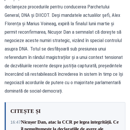
declanșeze procedurile pentru conducerea Parchetului
General, DNA și DIICOT. Deși mandatele actualilor șefi, Alex
Florența și Marius Voineag, expiră la finalul lunii martie și
permit reconfirmarea, Nicușor Dan a semnalat că dorește să
negocieze aceste numiri strategic, vizând în special controlul
asupra DNA. Totul se desfășoară sub presiunea unui
referendum în rândul magistraților și a unui context tensionat
de dezvăluirile recente despre justiția capturată, președintele
încercând să restabilească încrederea în sistem în timp ce își
negociază acordurile de putere cu o majoritate parlamentară
dominată de social-democrați.
CITEȘTE ȘI
Nicușor Dan, atac la CCR pe legea integrității. Ce
16:47
îl nemulțumește la declarațiile de avere ale