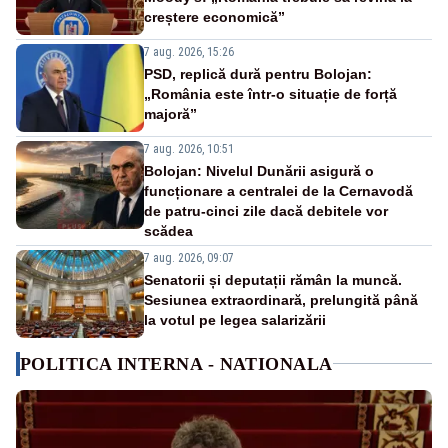
creștere economică”
7 aug. 2026, 15:26
PSD, replică dură pentru Bolojan:
„România este într-o situație de forță
majoră”
7 aug. 2026, 10:51
Bolojan: Nivelul Dunării asigură o
funcționare a centralei de la Cernavodă
de patru-cinci zile dacă debitele vor
scădea
7 aug. 2026, 09:07
Senatorii și deputații rămân la muncă.
Sesiunea extraordinară, prelungită până
la votul pe legea salarizării
POLITICA INTERNA - NATIONALA