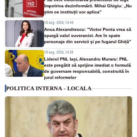
împotriva dezinformării. Mihai Ghigiu: „Nu
știm ce instituții vor aplica”
10 aug. 2026, 14:44
Anca Alexandrescu: ”Victor Ponta vrea să
spargă valul suveranist. Are în spate
personaje din servicii și pe fugarul Ghiță”
10 aug. 2026, 14:28
Liderul PNL Iași, Alexandru Muraru: PNL
este pregătit să sprijine imediat o formulă
de guvernare responsabilă, construită în
jurul reformelor
POLITICA INTERNA - LOCALA