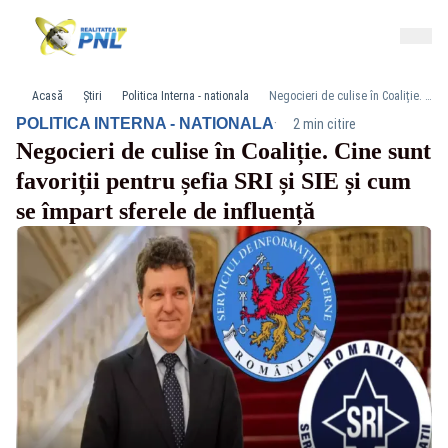
Acasă
Știri
Politica Interna - nationala
Negocieri de culise în Coaliție. Cine sunt favoriții pentru șefia SRI și SIE și cum se împart sferele de influență
·
POLITICA INTERNA - NATIONALA
2 min citire
Negocieri de culise în Coaliție. Cine sunt
favoriții pentru șefia SRI și SIE și cum
se împart sferele de influență