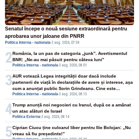
Senatul începe o nouă sesiune extraordinară pentru
aprobarea unor jaloane din PNRR
Politica Interna - nationala
·
3 aug. 2026, 07:58
2
România, la un pas de categoria „junk”. Avertismentul
BNR: „Ne-au mai păsuit pentru câteva luni”
Politica Interna - nationala
-
3 aug. 2026, 08:01
3
AUR votează Legea integrității doar dacă include
partenerii de viață în declarațiile de avere și interese, așa
cum a anunțat public Sorin Grindeanu. Cine este
Politica Interna - nationala
-
3 aug. 2026, 08:13
incompatibil sau în conflict de interese trebuie să plece
din funcție: fără excepții!
4
Trump anunță noi negocieri cu Iranul, după ce a amânat
un atac alături de Israel
Politica Externa
-
3 aug. 2026, 08:14
5
Ciprian Ciucu ține culoarul liber pentru Ilie Bolojan: „Nu
vreau să fiu președinte!”