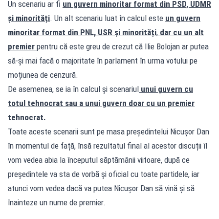
Un scenariu ar fi
un guvern minoritar format din PSD, UDMR
și minorități
. Un alt scenariu luat în calcul este
un guvern
minoritar format din PNL, USR și minorități
,
dar cu un alt
premier
pentru că este greu de crezut că Ilie Bolojan ar putea
să-și mai facă o majoritate în parlament în urma votului pe
moțiunea de cenzură.
De asemenea, se ia în calcul și scenariul
unui guvern cu
totul tehnocrat sau a unui guvern doar cu un premier
tehnocrat.
Toate aceste scenarii sunt pe masa președintelui Nicușor Dan
în momentul de față, însă rezultatul final al acestor discuții îl
vom vedea abia la începutul săptămânii viitoare, după ce
președintele va sta de vorbă și oficial cu toate partidele, iar
atunci vom vedea dacă va putea Nicușor Dan să vină și să
înainteze un nume de premier.