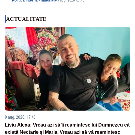
Politica Interna - nationala
-
3 aug. 2026, 07:40
ACTUALITATE
9 aug. 2026, 17:46
Liviu Alexa: Vreau azi sǎ îi reamintesc lui Dumnezeu cǎ
existǎ Nectarie şi Maria. Vreau azi sǎ vǎ reamintesc