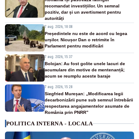
recomandat investițiilor. Un semnal
pozitiv, dar și un avertisment pentru
autorități
7 aug. 2026, 18:08
Președintele nu este de acord cu legea
urșilor. Nicușor Dan o retrimite în
Parlament pentru modificări
7 aug. 2026, 15:37
Bolojan: Au fost golite unele lacuri de
acumulare din motive de mentenanță;
acum se reumplu aceste baraje
7 aug. 2026, 15:28
Siegfried Mureșan: „Modificarea legii
decarbonizării pune sub semnul întrebării
respectarea angajamentelor asumate de
România prin PNRR”
POLITICA INTERNA - LOCALA