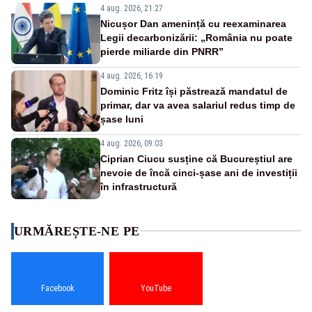
4 aug. 2026, 21:27
Nicușor Dan amenință cu reexaminarea
Legii decarbonizării: „România nu poate
pierde miliarde din PNRR”
4 aug. 2026, 16:19
Dominic Fritz își păstrează mandatul de
primar, dar va avea salariul redus timp de
șase luni
4 aug. 2026, 09:03
Ciprian Ciucu susține că Bucureștiul are
nevoie de încă cinci-șase ani de investiții
în infrastructură
URMĂREȘTE-NE PE
Facebook
YouTube