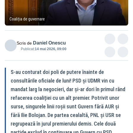
Coaliția de guvernare
Daniel Onescu
Scris de
Publicat:
14 mai 2026, 09:00
S-au conturat doi poli de putere înainte de
consultările oficiale de luni! PSD și UDMR vin cu
mandat larg la negocieri, dar și-ar dori în primul rând
refacerea coaliției cu un alt premier. Potrivit unor
surse, singurele linii roșii sunt Guvern fără AUR și
fără Ilie Bolojan. De partea cealaltă, PNL și USR se
regrupează în jurul premierului demis. Cele două
partide exclud în continuare un Guvern cu PSD.