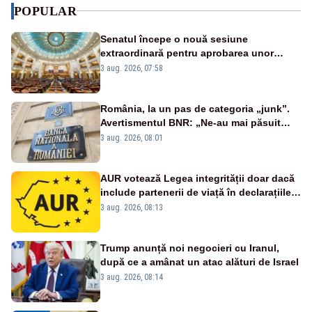
POPULAR
Senatul începe o nouă sesiune
extraordinară pentru aprobarea unor
jaloane din PNRR
3 aug. 2026, 07:58
România, la un pas de categoria „junk”.
Avertismentul BNR: „Ne-au mai păsuit
pentru câteva luni”
3 aug. 2026, 08:01
AUR votează Legea integrității doar dacă
include partenerii de viață în declarațiile
de avere și interese, așa cum a anunțat
3 aug. 2026, 08:13
public Sorin Grindeanu. Cine este
incompatibil sau în conflict de interese
trebuie să plece din funcție: fără excepții!
Trump anunță noi negocieri cu Iranul,
după ce a amânat un atac alături de Israel
3 aug. 2026, 08:14