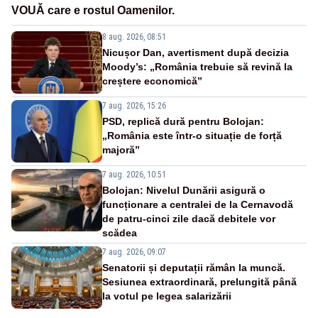
VOUǍ care e rostul Oamenilor.
8 aug. 2026, 08:51
Nicușor Dan, avertisment după decizia
Moody’s: „România trebuie să revină la
creștere economică”
7 aug. 2026, 15:26
PSD, replică dură pentru Bolojan:
„România este într-o situație de forță
majoră”
7 aug. 2026, 10:51
Bolojan: Nivelul Dunării asigură o
funcționare a centralei de la Cernavodă
de patru-cinci zile dacă debitele vor
scădea
7 aug. 2026, 09:07
Senatorii și deputații rămân la muncă.
Sesiunea extraordinară, prelungită până
la votul pe legea salarizării