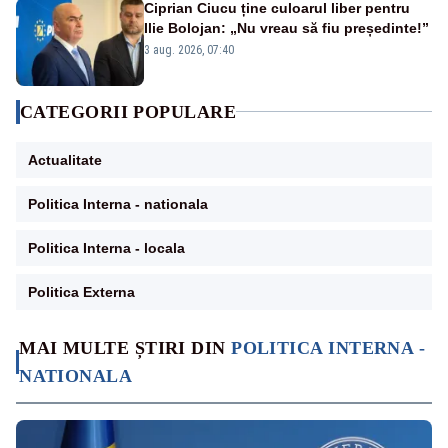
Ciprian Ciucu ține culoarul liber pentru
Ilie Bolojan: „Nu vreau să fiu președinte!”
3 aug. 2026, 07:40
CATEGORII POPULARE
Actualitate
Politica Interna - nationala
Politica Interna - locala
Politica Externa
MAI MULTE ȘTIRI DIN
POLITICA INTERNA -
NATIONALA