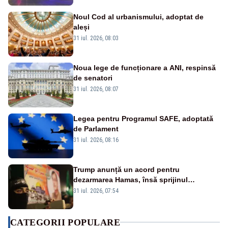
Noul Cod al urbanismului, adoptat de
aleși
31 iul. 2026, 08:03
Noua lege de funcționare a ANI, respinsă
de senatori
31 iul. 2026, 08:07
Legea pentru Programul SAFE, adoptată
de Parlament
31 iul. 2026, 08:16
Trump anunță un acord pentru
dezarmarea Hamas, însă sprijinul
Israelului rămâne incert
31 iul. 2026, 07:54
CATEGORII POPULARE