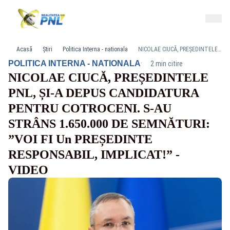
Acasă
Știri
Politica Interna - nationala
NICOLAE CIUCĂ, PREȘEDINTELE PNL, ȘI-A DEPUS CANDIDATURA PENTRU COTROCENI. S-AU STRÂNS 1.650.000 DE SEMNĂTURI: ”VOI FI Un PREȘEDINTE RESPONSABIL, IMPLICAT!” - VIDEO
·
POLITICA INTERNA - NATIONALA
2 min citire
NICOLAE CIUCĂ, PREȘEDINTELE
PNL, ȘI-A DEPUS CANDIDATURA
PENTRU COTROCENI. S-AU
STRÂNS 1.650.000 DE SEMNĂTURI:
”VOI FI Un PREȘEDINTE
RESPONSABIL, IMPLICAT!” -
VIDEO