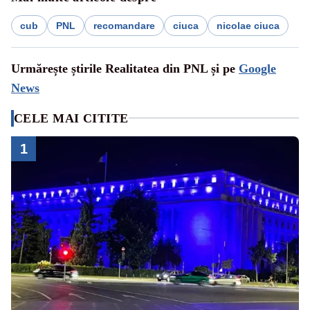
cub
PNL
recomandare
ciuca
nicolae ciuca
Urmărește știrile Realitatea din PNL și pe
Google
News
CELE MAI CITITE
1