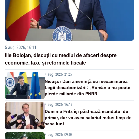
5 aug. 2026, 16:11
Ilie Bolojan, discuții cu mediul de afaceri despre
economie, taxe și reformele fiscale
4 aug. 2026, 21:27
Nicușor Dan amenință cu reexaminarea
Legii decarbonizării: „România nu poate
pierde miliarde din PNRR”
4 aug. 2026, 16:19
Dominic Fritz își păstrează mandatul de
primar, dar va avea salariul redus timp de
șase luni
4 aug. 2026, 09:03