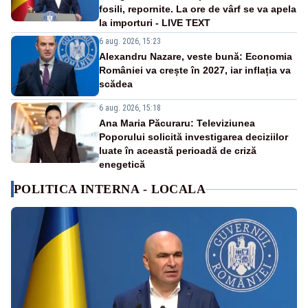
fosili, repornite. La ore de vârf se va apela
la importuri - LIVE TEXT
6 aug. 2026, 15:23
Alexandru Nazare, veste bună: Economia
României va crește în 2027, iar inflația va
scădea
6 aug. 2026, 15:18
Ana Maria Păcuraru: Televiziunea
Poporului solicită investigarea deciziilor
luate în această perioadă de criză
enegetică
POLITICA INTERNA - LOCALA