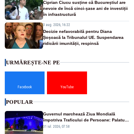
Ciprian Ciucu susține că Bucureștiul are
nevoie de încă cinci-șase ani de investiții
în infrastructură
3 aug. 2026, 16:22
Decizie nefavorabilă pentru Diana
Șoșoacă la Tribunalul UE. Suspendarea
ridicării imunității, respinsă
URMĂREȘTE-NE PE
Facebook
YouTube
POPULAR
Guvernul marchează Ziua Mondială
împotriva Traficului de Persoane: Palatul
Victoria, iluminat în albastru
31 iul. 2026, 07:58