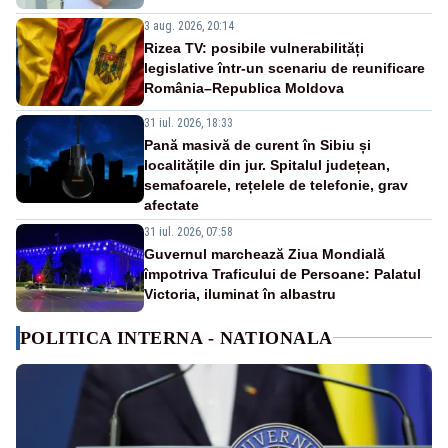
3 aug. 2026, 20:14
Rizea TV: posibile vulnerabilități
legislative într-un scenariu de reunificare
România–Republica Moldova
31 iul. 2026, 18:33
Pană masivă de curent în Sibiu și
localitățile din jur. Spitalul județean,
semafoarele, rețelele de telefonie, grav
afectate
31 iul. 2026, 07:58
Guvernul marchează Ziua Mondială
împotriva Traficului de Persoane: Palatul
Victoria, iluminat în albastru
POLITICA INTERNA - NATIONALA