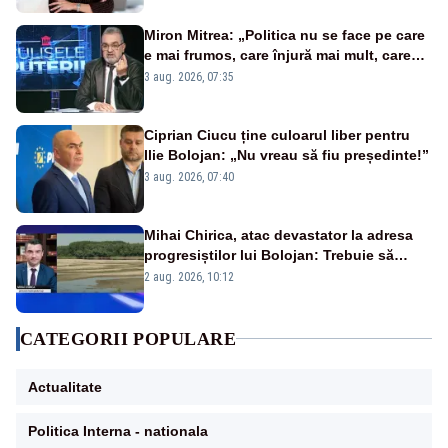
Miron Mitrea: „Politica nu se face pe care
e mai frumos, care înjură mai mult, care
țipă mai tare, ci pe proiecte”
3 aug. 2026, 07:35
Ciprian Ciucu ține culoarul liber pentru
Ilie Bolojan: „Nu vreau să fiu președinte!”
3 aug. 2026, 07:40
Mihai Chirica, atac devastator la adresa
progresiștilor lui Bolojan: Trebuie să
protejăm și natura, dar nu șținem omaneii
2 aug. 2026, 10:12
în stare permanentă de alertă
CATEGORII POPULARE
Actualitate
Politica Interna - nationala