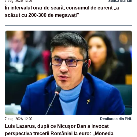
7 aug. 2026, 13:02
Stoica Marian
În intervalul orar de seară, consumul de curent „a
scăzut cu 200-300 de megawați”
7 aug. 2026, 12:09
Realitatea din PNL
Luis Lazarus, după ce Nicușor Dan a invocat
perspectiva trecerii României la euro: „Moneda