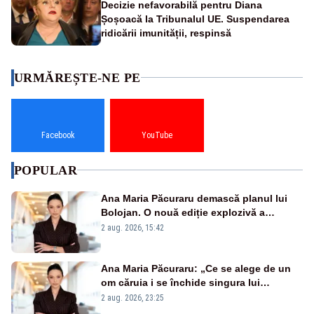
Decizie nefavorabilă pentru Diana
Șoșoacă la Tribunalul UE. Suspendarea
ridicării imunității, respinsă
URMĂREȘTE-NE PE
Facebook
YouTube
POPULAR
Ana Maria Păcuraru demască planul lui
Bolojan. O nouă ediție explozivă a
emisiunii „Miza Zilei” la Realitatea PLUS
2 aug. 2026, 15:42
Ana Maria Păcuraru: „Ce se alege de un
om căruia i se închide singura lui
portiță?”
2 aug. 2026, 23:25