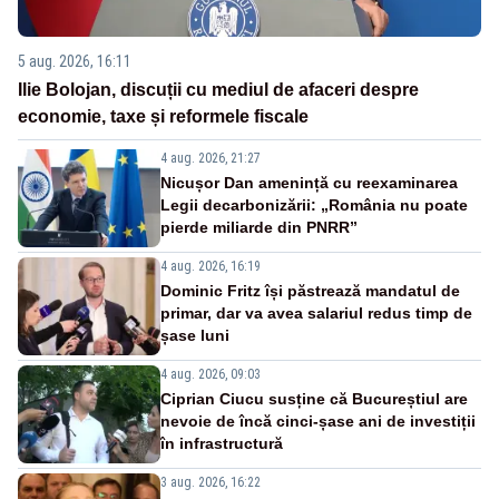
5 aug. 2026, 16:11
Ilie Bolojan, discuții cu mediul de afaceri despre
economie, taxe și reformele fiscale
4 aug. 2026, 21:27
Nicușor Dan amenință cu reexaminarea
Legii decarbonizării: „România nu poate
pierde miliarde din PNRR”
4 aug. 2026, 16:19
Dominic Fritz își păstrează mandatul de
primar, dar va avea salariul redus timp de
șase luni
4 aug. 2026, 09:03
Ciprian Ciucu susține că Bucureștiul are
nevoie de încă cinci-șase ani de investiții
în infrastructură
3 aug. 2026, 16:22