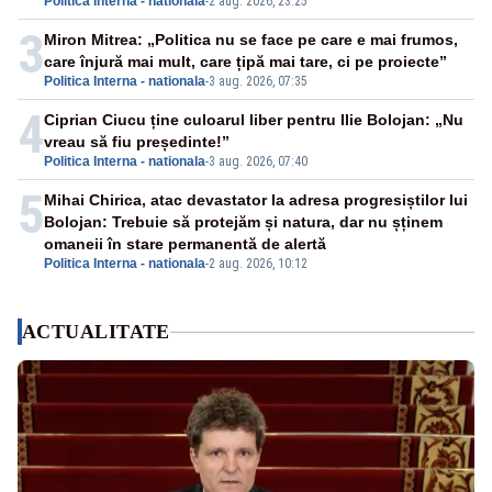
Politica Interna - nationala
-
2 aug. 2026, 23:25
3
Miron Mitrea: „Politica nu se face pe care e mai frumos,
care înjură mai mult, care țipă mai tare, ci pe proiecte”
Politica Interna - nationala
-
3 aug. 2026, 07:35
4
Ciprian Ciucu ține culoarul liber pentru Ilie Bolojan: „Nu
vreau să fiu președinte!”
Politica Interna - nationala
-
3 aug. 2026, 07:40
5
Mihai Chirica, atac devastator la adresa progresiștilor lui
Bolojan: Trebuie să protejăm și natura, dar nu șținem
omaneii în stare permanentă de alertă
Politica Interna - nationala
-
2 aug. 2026, 10:12
ACTUALITATE