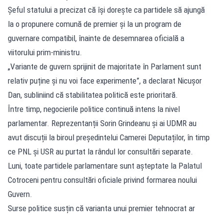
Șeful statului a precizat că își dorește ca partidele să ajungă
la o propunere comună de premier și la un program de
guvernare compatibil, înainte de desemnarea oficială a
viitorului prim-ministru.
„Variante de guvern sprijinit de majoritate în Parlament sunt
relativ puține și nu voi face experimente”, a declarat Nicușor
Dan, subliniind că stabilitatea politică este prioritară.
Între timp, negocierile politice continuă intens la nivel
parlamentar. Reprezentanții Sorin Grindeanu și ai UDMR au
avut discuții la biroul președintelui Camerei Deputaților, în timp
ce PNL și USR au purtat la rândul lor consultări separate.
Luni, toate partidele parlamentare sunt așteptate la Palatul
Cotroceni pentru consultări oficiale privind formarea noului
Guvern.
Surse politice susțin că varianta unui premier tehnocrat ar