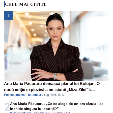
CELE MAI CITITE
1
Ana Maria Păcuraru demască planul lui Bolojan. O
nouă ediție explozivă a emisiunii „Miza Zilei” la
Politica Interna - nationala
·
2 aug. 2026, 15:42
Realitatea PLUS
2
Ana Maria Păcuraru: „Ce se alege de un om căruia i se
închide singura lui portiță?”