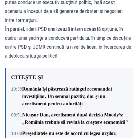
putea conduce un executiv susținut politic, însă acest
scenariu a început deja să genereze dezbateri și negocieri
între formațiuni.
În paralel, liderii PSD analizează intern această opțiune, în
cadrul unei ședințe a conducerii partidului, în timp ce discuțiile
dintre PSD și UDMR continuă la nivel de lideri, în încercarea de
a debloca situația politică.
CITEȘTE ȘI
România își păstrează ratingul recomandat
10:38
investițiilor. Un semnal pozitiv, dar și un
avertisment pentru autorități
Nicușor Dan, avertisment după decizia Moody’s:
08:51
„România trebuie să revină la creștere economică”
Președintele nu este de acord cu legea urșilor.
18:08