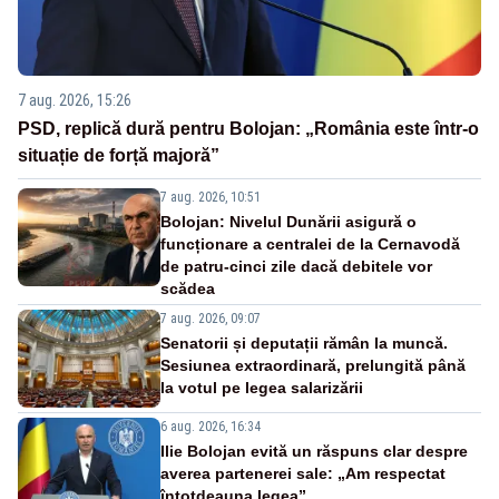
7 aug. 2026, 15:26
PSD, replică dură pentru Bolojan: „România este într-o
situație de forță majoră”
7 aug. 2026, 10:51
Bolojan: Nivelul Dunării asigură o
funcționare a centralei de la Cernavodă
de patru-cinci zile dacă debitele vor
scădea
7 aug. 2026, 09:07
Senatorii și deputații rămân la muncă.
Sesiunea extraordinară, prelungită până
la votul pe legea salarizării
6 aug. 2026, 16:34
Ilie Bolojan evită un răspuns clar despre
averea partenerei sale: „Am respectat
întotdeauna legea”