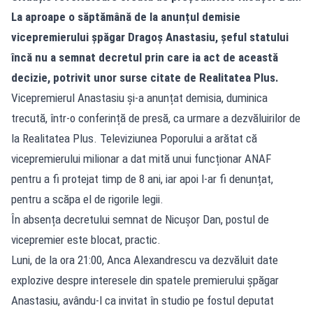
La aproape o săptămână de la anunțul demisie
vicepremierului șpăgar Dragoș Anastasiu, șeful statului
încă nu a semnat decretul prin care ia act de această
decizie, potrivit unor surse citate de Realitatea Plus.
Vicepremierul Anastasiu și-a anunțat demisia, duminica
trecută, într-o conferință de presă, ca urmare a dezvăluirilor de
la Realitatea Plus. Televiziunea Poporului a arătat că
vicepremierului milionar a dat mită unui funcționar ANAF
pentru a fi protejat timp de 8 ani, iar apoi l-ar fi denunțat,
pentru a scăpa el de rigorile legii.
În absența decretului semnat de Nicușor Dan, postul de
vicepremier este blocat, practic.
Luni, de la ora 21:00, Anca Alexandrescu va dezvăluit date
explozive despre interesele din spatele premierului șpăgar
Anastasiu, avându-l ca invitat în studio pe fostul deputat