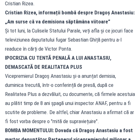
Cristian Rizea.
Cristian Rizea, informații bombă despre Dragoș Anastasiu:
„Am surse că va demisiona săptămâna viitoare”
Și tot luni, la Culisele Statului Parale, veți afla și ce jocuri face
televiziunea deputatului fugar Sebastian Ghiță pentru a-l
readuce în cărți de Victor Ponta.
IPOCRIZIA CU TENTĂ PENALĂ A LUI ANASTASIU,
DEMASCATĂ DE REALITATEA PLUS
Vicepremierul Dragoș Anastasiu și-a anunțat demisia,
duminica trecută, într-o conferință de presă, după ce
Realitatea Plus a dezvăluit, cu documente, că firmele acestuia
au plătit timp de 8 ani șpagă unui inspector ANAF, pentru a fi
scutite de probleme. De altfel, chiar Anastasiu a afirmat că ar
fi fost vorba despre o "mită de supraviețuire".
BOMBA MOMENTULUI: Dovada că Dragoș Anastasiu a fost
martor denunțător.Partenerul vicepremierului milionar a