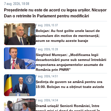
7 aug. 2026, 18:08
Președintele nu este de acord cu legea urșilor. Nicușor
Dan o retrimite în Parlament pentru modificări
7 aug. 2026, 15:37
Bolojan: Au fost golite unele lacuri de
acumulare din motive de mentenanță;
acum se reumplu aceste baraje
7 aug. 2026, 15:28
Siegfried Mureșan: „Modificarea legii
decarbonizării pune sub semnul întrebării
respectarea angajamentelor asumate de
România prin PNRR”
7 aug. 2026, 14:51
Ședința de guvern se amână pentru ora
15:00. Bolojan nu a obținut toate avizele
7 aug. 2026, 14:34
Dramă uriașă! Seniorii României, între
pensii mici și dorul de copiii plecați în