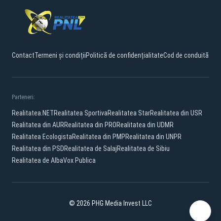
Contact
Termeni și condiții
Politică de confidențialitate
Cod de conduită
Parteneri:
Realitatea.NET
Realitatea Sportiva
Realitatea Star
Realitatea din USR
Realitatea din AUR
Realitatea din PRO
Realitatea din UDMR
Realitatea Ecologista
Realitatea din PMP
Realitatea din UNPR
Realitatea din PSD
Realitatea de Salaj
Realitatea de Sibiu
Realitatea de Alba
Vox Publica
© 2026 PHG Media Invest LLC
Facebook
YouTube