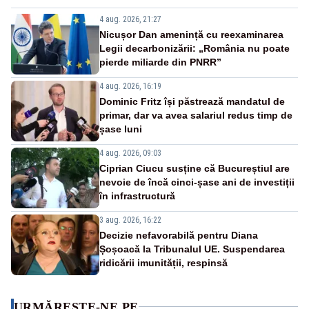
4 aug. 2026, 21:27
Nicușor Dan amenință cu reexaminarea
Legii decarbonizării: „România nu poate
pierde miliarde din PNRR”
4 aug. 2026, 16:19
Dominic Fritz își păstrează mandatul de
primar, dar va avea salariul redus timp de
șase luni
4 aug. 2026, 09:03
Ciprian Ciucu susține că Bucureștiul are
nevoie de încă cinci-șase ani de investiții
în infrastructură
3 aug. 2026, 16:22
Decizie nefavorabilă pentru Diana
Șoșoacă la Tribunalul UE. Suspendarea
ridicării imunității, respinsă
URMĂREȘTE-NE PE