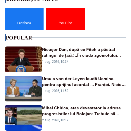
Facebook
YouTube
POPULAR
Nicușor Dan, după ce Fitch a păstrat
ratingul de țară: „În ciuda zgomotului
politic, România funcționează”
1 aug. 2026, 10:34
Ursula von der Leyen laudă Ucraina
pentru sprijinul acordat ... Franței. Nicio
reacție privind ajutorul energetic promis
1 aug. 2026, 11:59
României
Mihai Chirica, atac devastator la adresa
progresiștilor lui Bolojan: Trebuie să
protejăm și natura, dar nu șținem omaneii
2 aug. 2026, 10:12
în stare permanentă de alertă