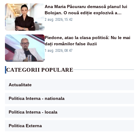
Ana Maria Păcuraru demască planul lui
Bolojan. O nouă ediție explozivă a
emisiunii „Miza Zilei” la Realitatea PLUS
2 aug. 2026, 15:42
Piedone, atac la clasa politică: Nu le mai
dați românilor false iluzii
1 aug. 2026, 08:47
CATEGORII POPULARE
Actualitate
Politica Interna - nationala
Politica Interna - locala
Politica Externa