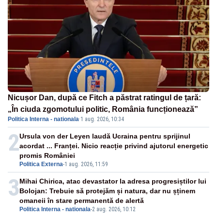
Nicușor Dan, după ce Fitch a păstrat ratingul de țară:
„În ciuda zgomotului politic, România funcționează”
Politica Interna - nationala
·
1 aug. 2026, 10:34
2
Ursula von der Leyen laudă Ucraina pentru sprijinul
acordat ... Franței. Nicio reacție privind ajutorul energetic
promis României
Politica Externa
-
1 aug. 2026, 11:59
3
Mihai Chirica, atac devastator la adresa progresiștilor lui
Bolojan: Trebuie să protejăm și natura, dar nu șținem
omaneii în stare permanentă de alertă
Politica Interna - nationala
-
2 aug. 2026, 10:12