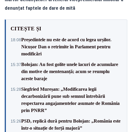
denunțat faptele de dare de mită
CITEȘTE ȘI
Președintele nu este de acord cu legea urșilor.
18:08
Nicușor Dan o retrimite în Parlament pentru
modificări
Bolojan: Au fost golite unele lacuri de acumulare
15:37
din motive de mentenanță; acum se reumplu
aceste baraje
Siegfried Mureșan: „Modificarea legii
15:28
decarbonizării pune sub semnul întrebării
respectarea angajamentelor asumate de România
prin PNRR”
PSD, replică dură pentru Bolojan: „România este
15:26
într-o situație de forță majoră”