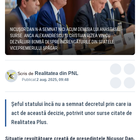
NICUȘOR DAN N-A SEMNAT NICI ACUM DEMISIA LUI ANASTASIU -
SURSE. ANCA ALEXANDRESCU ȘI CRISTIAN RIZEA VIN CU
DEZVĂLUIRI BOMBĂ DESPRE ÎNCRENGĂTURILE DIN SPATELE
VICEPREMIERULUI ȘPĂGAR
Realitatea din PNL
Scris de
Publicat:
2 aug. 2025, 09:48
Șeful statului încă nu a semnat decretul prin care ia
act de această decizie, potrivit unor surse citate de
Realitatea Plus.
Situație revoltătoare creată de președintele Nicușor Dan.