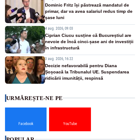
Dominic Fritz își păstrează mandatul de
primar, dar va avea salariul redus timp de
șase luni
4 aug. 2026, 09:03
Ciprian Ciucu susține că Bucureștiul are
nevoie de încă cinci-șase ani de investiții
în infrastructură
3 aug. 2026, 16:22
Decizie nefavorabilă pentru Diana
Șoșoacă la Tribunalul UE. Suspendarea
ridicării imunității, respinsă
URMĂREȘTE-NE PE
Facebook
YouTube
POPULAR