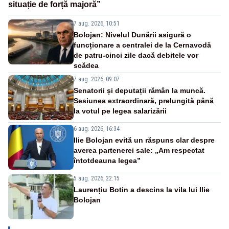
situație de forță majoră”
7 aug. 2026, 10:51
Bolojan: Nivelul Dunării asigură o
funcționare a centralei de la Cernavodă
de patru-cinci zile dacă debitele vor
scădea
7 aug. 2026, 09:07
Senatorii și deputații rămân la muncă.
Sesiunea extraordinară, prelungită până
la votul pe legea salarizării
6 aug. 2026, 16:34
Ilie Bolojan evită un răspuns clar despre
averea partenerei sale: „Am respectat
întotdeauna legea”
5 aug. 2026, 22:15
Laurențiu Botin a descins la vila lui Ilie
Bolojan