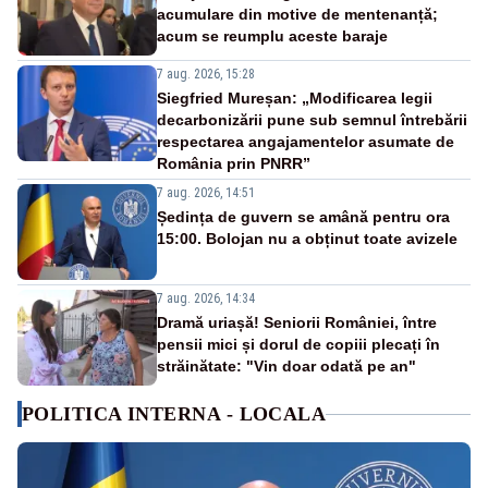
acumulare din motive de mentenanță;
acum se reumplu aceste baraje
7 aug. 2026, 15:28
Siegfried Mureșan: „Modificarea legii
decarbonizării pune sub semnul întrebării
respectarea angajamentelor asumate de
România prin PNRR”
7 aug. 2026, 14:51
Ședința de guvern se amână pentru ora
15:00. Bolojan nu a obținut toate avizele
7 aug. 2026, 14:34
Dramă uriașă! Seniorii României, între
pensii mici și dorul de copiii plecați în
străinătate: "Vin doar odată pe an"
POLITICA INTERNA - LOCALA