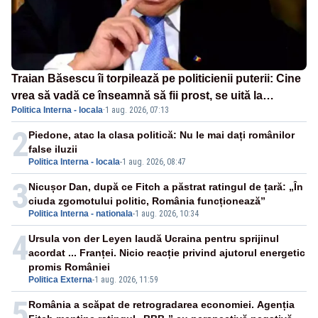
Traian Băsescu îi torpilează pe politicienii puterii: Cine
vrea să vadă ce înseamnă să fii prost, se uită la
Politica Interna - locala
·
1 aug. 2026, 07:13
România
2
Piedone, atac la clasa politică: Nu le mai dați românilor
false iluzii
Politica Interna - locala
-
1 aug. 2026, 08:47
3
Nicușor Dan, după ce Fitch a păstrat ratingul de țară: „În
ciuda zgomotului politic, România funcționează”
Politica Interna - nationala
-
1 aug. 2026, 10:34
4
Ursula von der Leyen laudă Ucraina pentru sprijinul
acordat ... Franței. Nicio reacție privind ajutorul energetic
promis României
Politica Externa
-
1 aug. 2026, 11:59
5
România a scăpat de retrogradarea economiei. Agenția