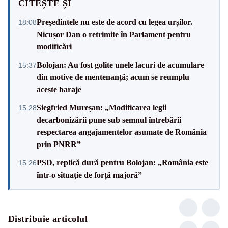
CITEȘTE ȘI
Președintele nu este de acord cu legea urșilor.
18:08
Nicușor Dan o retrimite în Parlament pentru
modificări
Bolojan: Au fost golite unele lacuri de acumulare
15:37
din motive de mentenanță; acum se reumplu
aceste baraje
Siegfried Mureșan: „Modificarea legii
15:28
decarbonizării pune sub semnul întrebării
respectarea angajamentelor asumate de România
prin PNRR”
PSD, replică dură pentru Bolojan: „România este
15:26
într-o situație de forță majoră”
Distribuie articolul