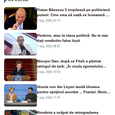
Traian Băsescu îi torpilează pe politicienii
puterii: Cine vrea să vadă ce înseamnă să
fii prost, se uită la România
1 aug. 2026, 07:13
Piedone, atac la clasa politică: Nu le mai
dați românilor false iluzii
1 aug. 2026, 08:47
Nicușor Dan, după ce Fitch a păstrat
ratingul de țară: „În ciuda zgomotului
politic, România funcționează”
1 aug. 2026, 10:34
Ursula von der Leyen laudă Ucraina
pentru sprijinul acordat ... Franței. Nicio
reacție privind ajutorul energetic promis
1 aug. 2026, 11:59
României
România a scăpat de retrogradarea