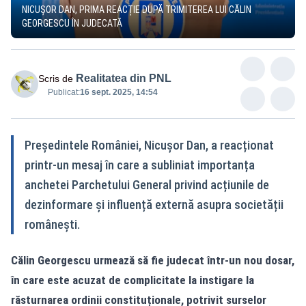
NICUȘOR DAN, PRIMA REACȚIE DUPĂ TRIMITEREA LUI CĂLIN
GEORGESCU ÎN JUDECATĂ
Realitatea din PNL
Scris de
Publicat:
16 sept. 2025, 14:54
Președintele României, Nicușor Dan, a reacționat
printr-un mesaj în care a subliniat importanța
anchetei Parchetului General privind acțiunile de
dezinformare și influență externă asupra societății
românești.
Călin Georgescu urmează să fie judecat într-un nou dosar,
în care este acuzat de complicitate la instigare la
răsturnarea ordinii constituționale, potrivit surselor