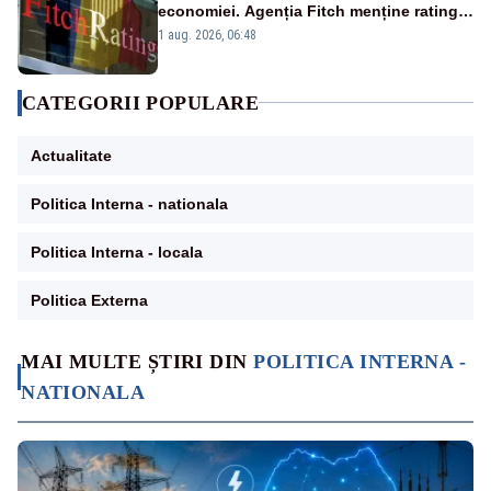
economiei. Agenția Fitch menține ratingul
„BBB-” cu perspectivă negativă
1 aug. 2026, 06:48
CATEGORII POPULARE
Actualitate
Politica Interna - nationala
Politica Interna - locala
Politica Externa
MAI MULTE ȘTIRI DIN
POLITICA INTERNA -
NATIONALA