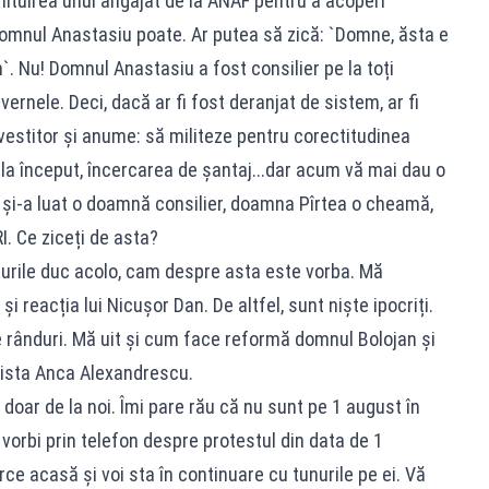
ituirea unui angajat de la ANAF pentru a acoperi
 domnul Anastasiu poate. Ar putea să zică: `Domne, ăsta e
`. Nu! Domnul Anastasiu a fost consilier pe la toți
uvernele. Deci, dacă ar fi fost deranjat de sistem, ar fi
vestitor și anume: să militeze pentru corectitudinea
la început, încercarea de șantaj...dar acum vă mai dau o
i-a luat o doamnă consilier, doamna Pîrtea o cheamă,
I. Ce ziceți de asta?
urile duc acolo, cam despre asta este vorba. Mă
și reacția lui Nicușor Dan. De altfel, sunt niște ipocriți.
 rânduri. Mă uit și cum face reformă domnul Bolojan și
lista Anca Alexandrescu.
ie doar de la noi. Îmi pare rău că nu sunt pe 1 august în
 vorbi prin telefon despre protestul din data de 1
ce acasă și voi sta în continuare cu tunurile pe ei. Vă