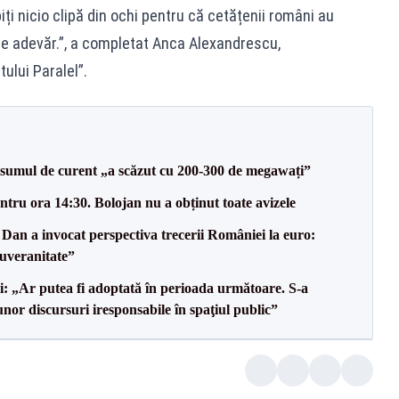
ți nicio clipă din ochi pentru că cetățenii români au
 de adevăr.”, a completat Anca Alexandrescu,
ului Paralel”.
onsumul de curent „a scăzut cu 200-300 de megawați”
tru ora 14:30. Bolojan nu a obținut toate avizele
Dan a invocat perspectiva trecerii României la euro:
uveranitate”
ii: „Ar putea fi adoptată în perioada următoare. S-a
nor discursuri iresponsabile în spaţiul public”