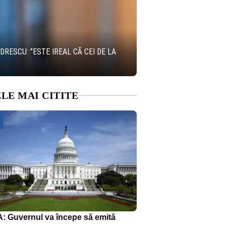
RESCU: ”ESTE IREAL CĂ CEI DE LA
LE MAI CITITE
: Guvernul va începe să emită