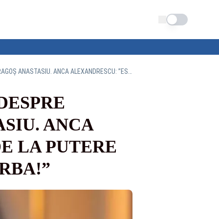
Schimba tema
NICUȘOR DAN, PUS SĂ DEA EXPLICAȚII DESPRE FENTELE ȘPĂGARULUI DRAGOȘ ANASTASIU. ANCA ALEXANDRESCU: ”ESTE IREAL CĂ CEI DE LA PUTERE SE PREFAC CĂ NU ȘTIU DESPRE CE E VORBA!”
 DESPRE
SIU. ANCA
DE LA PUTERE
RBA!”