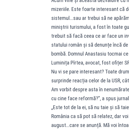
Acum vine și această dezvăluire cu m
mizeriile. Este foarte interesant că
sistemul...sau ar trebui să ne apărăm
miniștrii turismului, a fost în toate g
trebuit să facă ceea ce ar face un in
statului român și să denunțe încă de 
bombă. Domnul Anastasiu tocmai ce ș
Luminița Pîrtea, avocat, fost ofițer SR
Nu vi se pare interesant? Toate drum
surprinde reacția celor de la USR, cât 
Am vorbit despre asta în nenumărate
cu cine face reformă?”, a spus jurna
„Este tot de la ei, să nu taie și să ta
România ca să pot să relatez, dar voi
august...care se anunță. Mă voi întoar