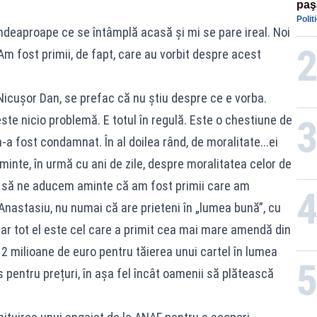
paş
Polit
Tru
ndeaproape ce se întâmplă acasă și mi se pare ireal. Noi
m fost primii, de fapt, care au vorbit despre acest
 Nicușor Dan, se prefac că nu știu despre ce e vorba.
ste nicio problemă. E totul în regulă. Este o chestiune de
n-a fost condamnat. În al doilea rând, de moralitate...ei
minte, în urmă cu ani de zile, despre moralitatea celor de
dar să ne aducem aminte că am fost primii care am
nastasiu, nu numai că are prieteni în „lumea bună”, cu
, dar tot el este cel care a primit cea mai mare amendă din
 2 milioane de euro pentru tăierea unui cartel în lumea
 pentru prețuri, în așa fel încât oamenii să plătească