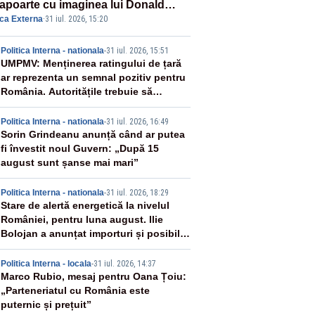
apoarte cu imaginea lui Donald
ica Externa
·
31 iul. 2026, 15:20
mp începând cu 8 august
2
Politica Interna - nationala
-
31 iul. 2026, 15:51
UMPMV: Menținerea ratingului de țară
ar reprezenta un semnal pozitiv pentru
România. Autoritățile trebuie să
continue consolidarea stabilității
3
economice și financiare
Politica Interna - nationala
-
31 iul. 2026, 16:49
Sorin Grindeanu anunță când ar putea
fi învestit noul Guvern: „După 15
august sunt șanse mai mari”
4
Politica Interna - nationala
-
31 iul. 2026, 18:29
Stare de alertă energetică la nivelul
României, pentru luna august. Ilie
Bolojan a anunțat importuri și posibile
restricții – VIDEO
5
Politica Interna - locala
-
31 iul. 2026, 14:37
Marco Rubio, mesaj pentru Oana Țoiu:
„Parteneriatul cu România este
puternic și prețuit”