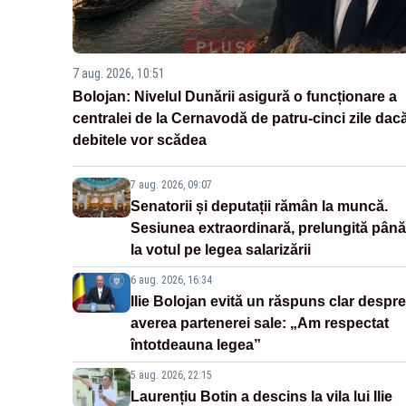
7 aug. 2026, 10:51
Bolojan: Nivelul Dunării asigură o funcționare a
centralei de la Cernavodă de patru-cinci zile dac
debitele vor scădea
7 aug. 2026, 09:07
Senatorii și deputații rămân la muncă.
Sesiunea extraordinară, prelungită până
la votul pe legea salarizării
6 aug. 2026, 16:34
Ilie Bolojan evită un răspuns clar despre
averea partenerei sale: „Am respectat
întotdeauna legea”
5 aug. 2026, 22:15
Laurențiu Botin a descins la vila lui Ilie