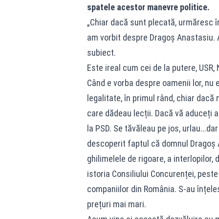
spatele acestor manevre politice.
„Chiar dacă sunt plecată, urmăresc î
am vorbit despre Dragoș Anastasiu. A
subiect.
Este ireal cum cei de la putere, USR,
Când e vorba despre oamenii lor, nu e
legalitate, în primul rând, chiar dacă 
care dădeau lecții. Dacă vă aduceți a
la PSD. Se tăvăleau pe jos, urlau...
descoperit faptul că domnul Dragoș A
ghilimelele de rigoare, a interlopilor
istoria Consiliului Concurenței, peste
companiilor din România. S-au înțeles
prețuri mai mari.