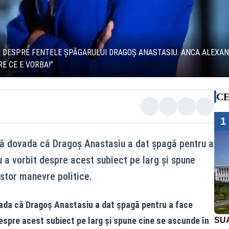
I DESPRE FENTELE ȘPĂGARULUI DRAGOȘ ANASTASIU. ANCA ALEXAND
E CE E VORBA!”
CE
1
că dovada că Dragoș Anastasiu a dat șpagă pentru a
a vorbit despre acest subiect pe larg și spune
stor manevre politice.
ada că Dragoș Anastasiu a dat șpagă pentru a face
espre acest subiect pe larg și spune cine se ascunde în
SUA