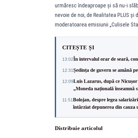
urmăresc îndeaproape și să nu-i slăbi
nevoie de noi, de Realitatea PLUS și
moderatoarea emisiunii „Culisele Stat
CITEȘTE ȘI
În intervalul orar de seară, c
13:02
Ședința de guvern se amână pen
12:31
Luis Lazarus, după ce Nicușor 
12:09
„Moneda națională înseamnă s
Bolojan, despre legea salarizăr
11:51
întârziat depunerea din cauza u
Distribuie articolul