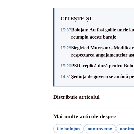
CITEȘTE ȘI
Bolojan: Au fost golite unele 
15:37
reumplu aceste baraje
Siegfried Mureșan: „Modificare
15:28
respectarea angajamentelor 
PSD, replică dură pentru Boloj
15:26
Ședința de guvern se amână pen
14:51
Distribuie articolul
Mai multe articole despre
ilie bolojan
controverse
contra