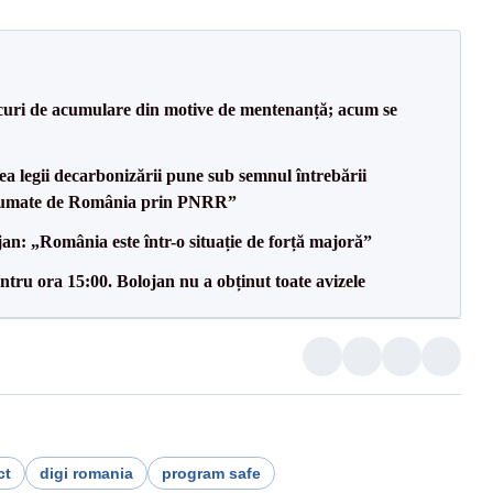
lacuri de acumulare din motive de mentenanță; acum se
a legii decarbonizării pune sub semnul întrebării
asumate de România prin PNRR”
an: „România este într-o situație de forță majoră”
tru ora 15:00. Bolojan nu a obținut toate avizele
ct
digi romania
program safe