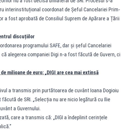
zorilor nu a fost decisă unilateral de SRI. Procesul s-a
ru interinstituțional coordonat de Șeful Cancelariei Prim-
rilor a fost aprobată de Consiliul Suprem de Apărare a Țării
ntrul discuțiilor
oordonarea programului SAFE, dar și șeful Cancelariei
 că alegerea companiei Digi n-a fost făcută de Guvern, ci
de milioane de euro: „DIGI are cea mai extinsă
tivul a transmis prin purtătoarea de cuvânt Ioana Dogioiu
făcută de SRI. „Selecția nu are nicio legătură cu Ilie
cuvânt a Guvernului.
zată, care a transmis că: „DIGI a îndeplinit cerințele
lică.”