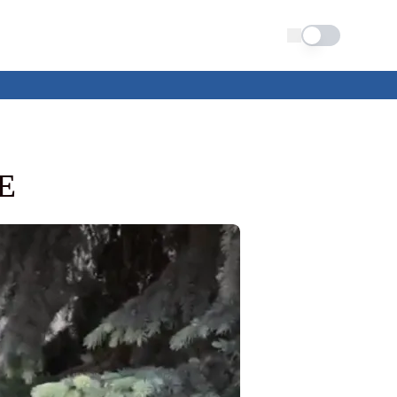
Schimba tema
FE