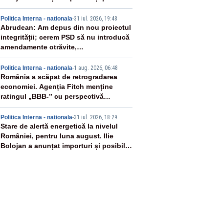
restricții – VIDEO
3
Politica Interna - nationala
-
31 iul. 2026, 19:48
Abrudean: Am depus din nou proiectul
integrității; cerem PSD să nu introducă
amendamente otrăvite,
neconstituționale
4
Politica Interna - nationala
-
1 aug. 2026, 06:48
România a scăpat de retrogradarea
economiei. Agenția Fitch menține
ratingul „BBB-” cu perspectivă
negativă
5
Politica Interna - nationala
-
31 iul. 2026, 18:29
Stare de alertă energetică la nivelul
României, pentru luna august. Ilie
Bolojan a anunțat importuri și posibile
restricții – VIDEO