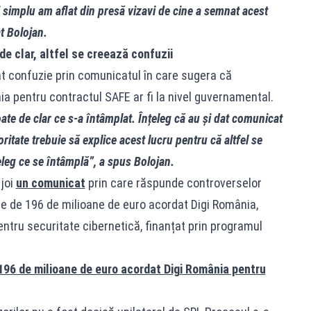
i simplu am aflat din presă vizavi de cine a semnat acest
at Bolojan.
de clar, altfel se creează confuzii
eat confuzie prin comunicatul în care sugera că
ia pentru contractul SAFE ar fi la nivel guvernamental.
ate de clar ce s-a întâmplat. Înțeleg că au și dat comunicat
oritate trebuie să explice acest lucru pentru că altfel se
eleg ce se întâmplă”, a spus Bolojan.
 joi
un comunicat
prin care răspunde controverselor
re de 196 de milioane de euro acordat Digi România,
entru securitate cibernetică, finanțat prin programul
 196 de milioane de euro acordat Digi România pentru