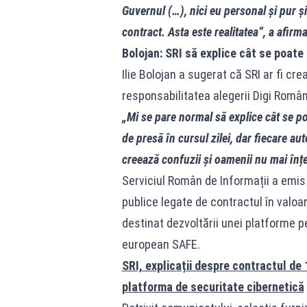
Guvernul (…), nici eu personal și pur ș
contract. Asta este realitatea”, a afirm
Bolojan: SRI să explice cât se poate 
Ilie Bolojan a sugerat că SRI ar fi cr
responsabilitatea alegerii Digi Român
„Mi se pare normal să explice cât se po
de presă în cursul zilei, dar fiecare aut
creează confuzii și oamenii nu mai înț
Serviciul Român de Informații a emis
publice legate de contractul în valoa
destinat dezvoltării unei platforme p
european SAFE.
SRI, explicații despre contractul de
platforma de securitate cibernetică