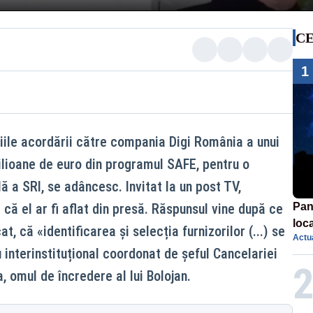
CE
1
iile acordării către compania Digi România a unui
lioane de euro din programul SAFE, pentru o
ă a SRI, se adâncesc. Invitat la un post TV,
 că el ar fi aflat din presă. Răspunsul vine după ce
Pan
loca
t, că «identificarea și selecția furnizorilor (...) se
Actua
sema
u interinstituțional coordonat de șeful Cancelariei
afe
, omul de încredere al lui Bolojan.