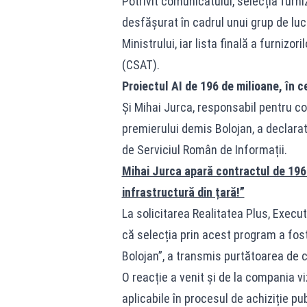
Potrivit comunicatului, selecția furni
desfășurat în cadrul unui grup de luc
Ministrului, iar lista finală a furnizo
(CSAT).
Proiectul AI de 196 de milioane, în ce
Și Mihai Jurca, responsabil pentru c
premierului demis Bolojan, a declarat
de Serviciul Român de Informații.
Mihai Jurca apară contractul de 196 
infrastructură din țară!”
La solicitarea Realitatea Plus, Execu
că selecția prin acest program a fost 
Bolojan”, a transmis purtătoarea de 
O reacție a venit și de la compania vi
aplicabile în procesul de achiziție pub