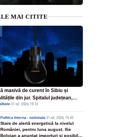
LE MAI CITITE
ă masivă de curent în Sibiu și
litățile din jur. Spitalul județean,
litate
·
31 iul. 2026, 18:33
foarele, rețelele de telefonie, grav
ctate
2
Politica Interna - nationala
-
31 iul. 2026, 19:43
Stare de alertă energetică la nivelul
României, pentru luna august. Ilie
Bolojan a anunțat importuri și posibile