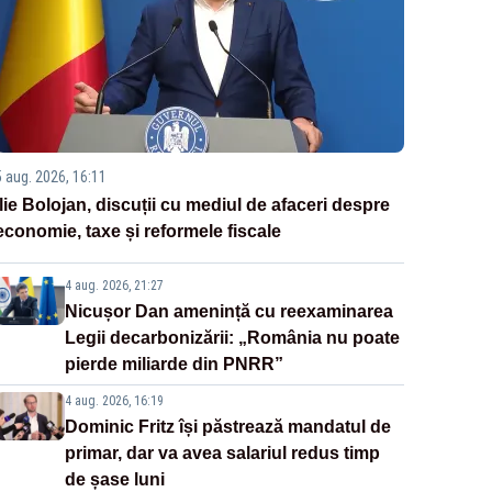
5 aug. 2026, 16:11
Ilie Bolojan, discuții cu mediul de afaceri despre
economie, taxe și reformele fiscale
4 aug. 2026, 21:27
Nicușor Dan amenință cu reexaminarea
Legii decarbonizării: „România nu poate
pierde miliarde din PNRR”
4 aug. 2026, 16:19
Dominic Fritz își păstrează mandatul de
primar, dar va avea salariul redus timp
de șase luni