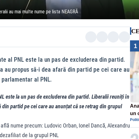
eralii au mai multe nume pe lista NEAGRĂ
CE
1
te al PNL este la un pas de excluderea din partid.
ara au propus să-i dea afară din partid pe cei care au
l parlamentar al PNL.
 este la un pas de excluderea din partid. Liberalii reuniți în
 din partid pe cei care au anunțat că se retrag din grupul
Ana
un 
Polit
por
e află nume precum: Ludovic Orban, Ionel Dancă, Alexandru
dezafiliat de la grupul PNL