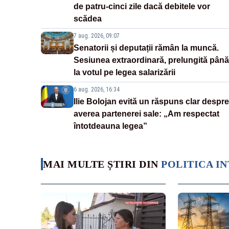
de patru-cinci zile dacă debitele vor
scădea
7 aug. 2026, 09:07
Senatorii și deputații rămân la muncă.
Sesiunea extraordinară, prelungită până
la votul pe legea salarizării
6 aug. 2026, 16:34
Ilie Bolojan evită un răspuns clar despre
averea partenerei sale: „Am respectat
întotdeauna legea”
MAI MULTE ȘTIRI DIN
POLITICA I