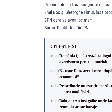
Propunerile au fost susținute de mai 
Emil Boc și Gheorghe Flutur, însă prop
BPN care va avea loc marți.
Sursa: Realitatea Din PNL
CITEȘTE ȘI
România își păstrează ratingul 
10:38
avertisment pentru autorități
Nicușor Dan, avertisment după 
08:51
economică”
Președintele nu este de acord c
18:08
pentru modificări
Bolojan: Au fost golite unele 
15:37
reumplu aceste baraje