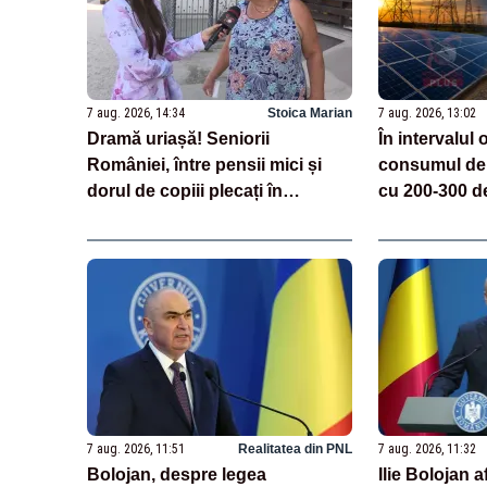
7 aug. 2026, 14:34
Stoica Marian
7 aug. 2026, 13:02
Dramă uriașă! Seniorii
În intervalul 
României, între pensii mici și
consumul de 
dorul de copiii plecați în
cu 200-300 d
străinătate: "Vin doar odată pe
an"
7 aug. 2026, 11:51
Realitatea din PNL
7 aug. 2026, 11:32
Bolojan, despre legea
Ilie Bolojan 