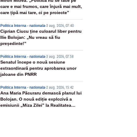
2
Miron Mitrea: „Politica nu se face pe
care e mai frumos, care înjură mai mult,
care țipă mai tare, ci pe proiecte”
3
Politica Interna - nationala
-
3 aug. 2026, 07:40
Ciprian Ciucu ține culoarul liber pentru
Ilie Bolojan: „Nu vreau să fiu
președinte!”
4
Politica Interna - nationala
-
3 aug. 2026, 07:58
Senatul începe o nouă sesiune
extraordinară pentru aprobarea unor
jaloane din PNRR
5
Politica Interna - nationala
-
2 aug. 2026, 15:42
Ana Maria Păcuraru demască planul lui
Bolojan. O nouă ediție explozivă a
emisiunii „Miza Zilei” la Realitatea
PLUS