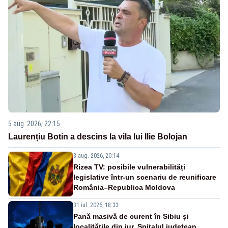
5 aug. 2026, 22:15
Laurențiu Botin a descins la vila lui Ilie Bolojan
3 aug. 2026, 20:14
Rizea TV: posibile vulnerabilități
legislative într-un scenariu de reunificare
România–Republica Moldova
31 iul. 2026, 18:33
Pană masivă de curent în Sibiu și
localitățile din jur. Spitalul județean,