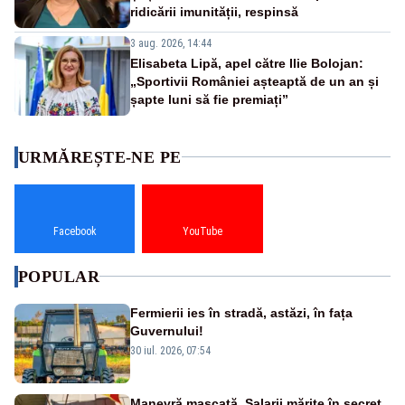
ridicării imunității, respinsă
3 aug. 2026, 14:44
Elisabeta Lipă, apel către Ilie Bolojan:
„Sportivii României așteaptă de un an și
șapte luni să fie premiați”
URMĂREȘTE-NE PE
Facebook
YouTube
POPULAR
Fermierii ies în stradă, astăzi, în fața
Guvernului!
30 iul. 2026, 07:54
Manevră mascată. Salarii mărite în secret