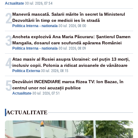
Actualitate
·
30 iul. 2026, 07:54
2
Manevră mascată. Salarii mărite în secret la Ministerul
Dezvoltării în timp ce medicii ies în stradă
Politica Interna - nationala
-
30 iul. 2026, 08:00
3
Ancheta explozivă Ana Maria Păcuraru: Șantierul Damen
Mangalia, dosarul care scufundă apărarea României
Politica Interna - nationala
-
30 iul. 2026, 08:09
4
Atac masiv al Rusiei asupra Ucrainei: cel puțin 13 morți,
inclusiv copii. Polonia a ridicat avioanele de vânătoare
Politica Externa
-
30 iul. 2026, 08:15
5
Dezvăluiri INCENDIARE marca Rizea TV: Ion Bazac, în
centrul unor noi acuzații publice
Actualitate
-
30 iul. 2026, 07:51
ACTUALITATE