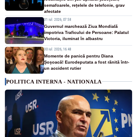
semafoarele, rețelele de telefonie, grav
afectate
31 iul. 2026, 07:58
Guvernul marchează Ziua Mondială
împotriva Traficului de Persoane: Palatul
Victoria, iluminat în albastru
30 iul. 2026, 16:48
Momente de panică pentru Diana
Șoșoacă! Eurodeputata a fost rănită într-
un accident rutier
POLITICA INTERNA - NATIONALA