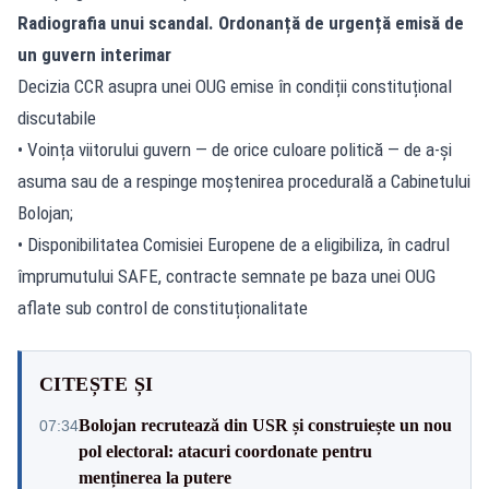
Radiografia unui scandal. Ordonanță de urgență emisă de
un guvern interimar
Decizia CCR asupra unei OUG emise în condiții constituțional
discutabile
• Voința viitorului guvern — de orice culoare politică — de a-și
asuma sau de a respinge moștenirea procedurală a Cabinetului
Bolojan;
• Disponibilitatea Comisiei Europene de a eligibiliza,
în cadrul
împrumutului SAFE
, contracte semnate pe baza unei OUG
aflate sub control de constituționalitate
CITEȘTE ȘI
Bolojan recrutează din USR și construiește un nou
07:34
pol electoral: atacuri coordonate pentru
menținerea la putere