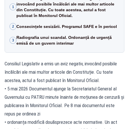
invocând posibile încălcări ale mai multor articole
1
din Constituție. Cu toate acestea, actul a fost
publicat în Monitorul Oficial.
Consecințele sesizării. Programul SAFE e în pericol
2
Radiografia unui scandal. Ordonanță de urgență
3
emisă de un guvern interimar
Consiliul Legislativ a emis un aviz negativ, invocând posibile
încălcări ale mai multor articole din Constituție. Cu toate
acestea, actul a fost publicat în Monitorul Oficial.
• 5 mai 2026 Documentul ajunge la Secretariatul General al
Guvernului cu PATRU minute înainte de moțiunea de cenzură și
publicarea în Monitorul Oficial. Pe 8 mai documentul este
repus pe ordinea zi
• ordonanța modifică douăsprezece acte normative. Un act