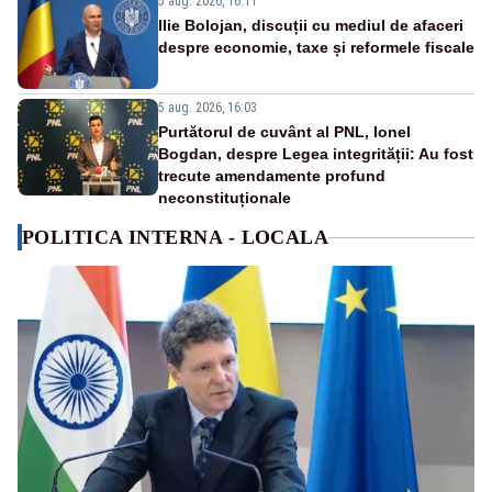
5 aug. 2026, 16:11
Ilie Bolojan, discuții cu mediul de afaceri
despre economie, taxe și reformele fiscale
5 aug. 2026, 16:03
Purtătorul de cuvânt al PNL, Ionel
Bogdan, despre Legea integrității: Au fost
trecute amendamente profund
neconstituționale
POLITICA INTERNA - LOCALA