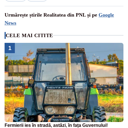
Urmărește știrile Realitatea din PNL și pe
Google
News
CELE MAI CITITE
1
Fermierii ies în stradă, astăzi, în fața Guvernului!