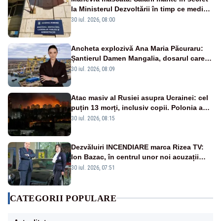
la Ministerul Dezvoltării în timp ce medicii
ies în stradă
30 iul. 2026, 08:00
Ancheta explozivă Ana Maria Păcuraru:
Șantierul Damen Mangalia, dosarul care
scufundă apărarea României
30 iul. 2026, 08:09
Atac masiv al Rusiei asupra Ucrainei: cel
puțin 13 morți, inclusiv copii. Polonia a
ridicat avioanele de vânătoare
30 iul. 2026, 08:15
Dezvăluiri INCENDIARE marca Rizea TV:
Ion Bazac, în centrul unor noi acuzații
publice
30 iul. 2026, 07:51
CATEGORII POPULARE