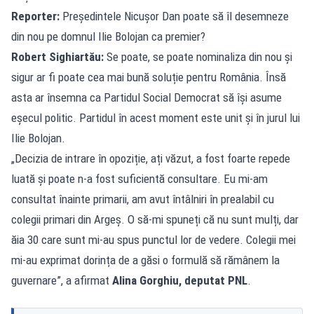
Reporter:
Președintele Nicușor Dan poate să îl desemneze
din nou pe domnul Ilie Bolojan ca premier?
Robert Sighiartău:
Se poate, se poate nominaliza din nou și
sigur ar fi poate cea mai bună soluție pentru România. Însă
asta ar însemna ca Partidul Social Democrat să își asume
eșecul politic. Partidul în acest moment este unit și în jurul lui
Ilie Bolojan.
„Decizia de intrare în opoziție, ați văzut, a fost foarte repede
luată și poate n-a fost suficientă consultare. Eu mi-am
consultat înainte primarii, am avut întâlniri în prealabil cu
colegii primari din Argeș. O să-mi spuneți că nu sunt mulți, dar
ăia 30 care sunt mi-au spus punctul lor de vedere. Colegii mei
mi-au exprimat dorința de a găsi o formulă să rămânem la
guvernare”, a afirmat
Alina Gorghiu, deputat PNL
.