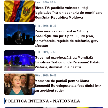
3 aug. 2026, 20:14
Rizea TV: posibile vulnerabilități
legislative într-un scenariu de reunificare
România–Republica Moldova
31 iul. 2026, 18:33
Pană masivă de curent în Sibiu și
localitățile din jur. Spitalul județean,
semafoarele, rețelele de telefonie, grav
afectate
31 iul. 2026, 07:58
Guvernul marchează Ziua Mondială
împotriva Traficului de Persoane: Palatul
Victoria, iluminat în albastru
30 iul. 2026, 16:48
Momente de panică pentru Diana
Șoșoacă! Eurodeputata a fost rănită într-
un accident rutier
POLITICA INTERNA - NATIONALA