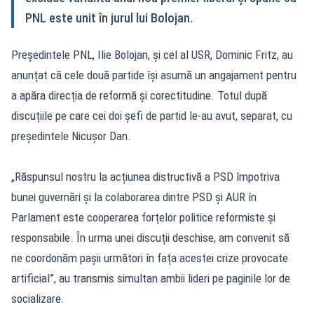
PNL este unit în jurul lui Bolojan.
Președintele PNL, Ilie Bolojan, și cel al USR, Dominic Fritz, au
anunțat că cele două partide își asumă un angajament pentru
a apăra direcția de reformă și corectitudine. Totul după
discuțiile pe care cei doi șefi de partid le-au avut, separat, cu
președintele Nicușor Dan.
„Răspunsul nostru la acțiunea distructivă a PSD împotriva
bunei guvernări și la colaborarea dintre PSD și AUR în
Parlament este cooperarea forțelor politice reformiste și
responsabile. În urma unei discuții deschise, am convenit să
ne coordonăm pașii următori în fața acestei crize provocate
artificial”, au transmis simultan ambii lideri pe paginile lor de
socializare.