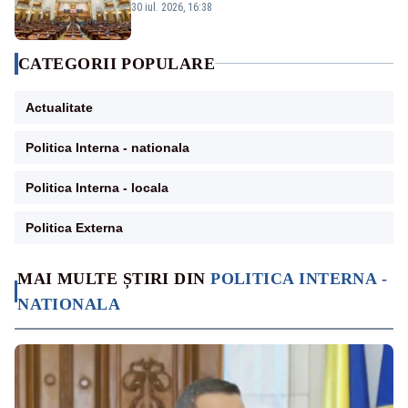
Amendament cu impact posibil asupra lui
30 iul. 2026, 16:38
Dominic Fritz
CATEGORII POPULARE
Actualitate
Politica Interna - nationala
Politica Interna - locala
Politica Externa
MAI MULTE ȘTIRI DIN
POLITICA INTERNA -
NATIONALA