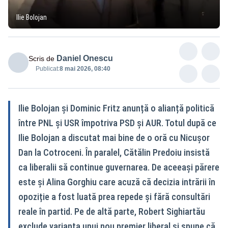
Ilie Bolojan
Daniel Onescu
Scris de
Publicat:
8 mai 2026, 08:40
Ilie Bolojan și Dominic Fritz anunță o alianță politică
între PNL și USR împotriva PSD și AUR. Totul după ce
Ilie Bolojan a discutat mai bine de o oră cu Nicușor
Dan la Cotroceni. În paralel, Cătălin Predoiu insistă
ca liberalii să continue guvernarea. De aceeași părere
este și Alina Gorghiu care acuză că decizia intrării în
opoziție a fost luată prea repede și fără consultări
reale în partid. Pe de altă parte, Robert Sighiartău
exclude varianta unui nou premier liberal și spune că