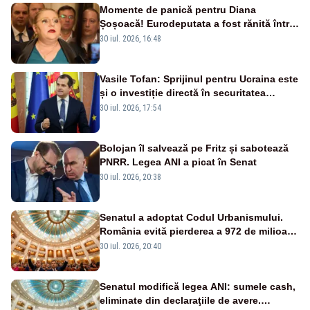
Momente de panică pentru Diana
Șoșoacă! Eurodeputata a fost rănită într-
un accident rutier
30 iul. 2026, 16:48
Vasile Tofan: Sprijinul pentru Ucraina este
și o investiție directă în securitatea
Republicii Moldova și a întregii regiuni
30 iul. 2026, 17:54
Bolojan îl salvează pe Fritz și sabotează
PNRR. Legea ANI a picat în Senat
30 iul. 2026, 20:38
Senatul a adoptat Codul Urbanismului.
România evită pierderea a 972 de milioane
de euro din PNRR
30 iul. 2026, 20:40
Senatul modifică legea ANI: sumele cash,
eliminate din declaraţiile de avere.