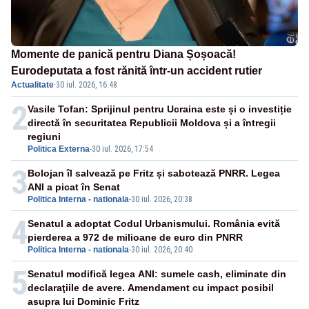
Momente de panică pentru Diana Șoșoacă!
Eurodeputata a fost rănită într-un accident rutier
Actualitate
·
30 iul. 2026, 16:48
2
Vasile Tofan: Sprijinul pentru Ucraina este și o investiție
directă în securitatea Republicii Moldova și a întregii
regiuni
Politica Externa
-
30 iul. 2026, 17:54
3
Bolojan îl salvează pe Fritz și sabotează PNRR. Legea
ANI a picat în Senat
Politica Interna - nationala
-
30 iul. 2026, 20:38
4
Senatul a adoptat Codul Urbanismului. România evită
pierderea a 972 de milioane de euro din PNRR
Politica Interna - nationala
-
30 iul. 2026, 20:40
5
Senatul modifică legea ANI: sumele cash, eliminate din
declaraţiile de avere. Amendament cu impact posibil
asupra lui Dominic Fritz