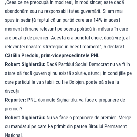
„Ceea ce ne preocupă în mod real, în mod sincer, este dacă
abandonăm sau nu responsabilitatea guvernării. Și am mai
spus în ședință faptul că un partid care are
14%
în acest
moment rămâne relevant pe scena politică în măsura în care
are poziția de premier. Acesta era punctul cheie, dacă vreți, al
relevanței noastre strategice în acest moment”, a declarat
Cătălin Predoiu, prim-vicepreședintele PNL
.
Robert Sighiartău:
Dacă Partidul Social Democrat nu va fi în
stare să facă guvern și nu există soluție, atunci, în condițiile pe
care partidul le va stabili cu Ilie Bolojan, poate să stea la
discuții.
Reporter: P
NL, domnule Sighiartău, va face o propunere de
premier?
Robert Sighiartău:
Nu va face o propunere de premier. Merge
cu mandatul pe care l-a primit din partea Biroului Permanent
Național.