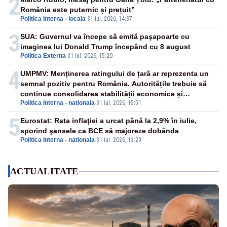
2
România este puternic și prețuit”
Politica Interna - locala
-
31 iul. 2026, 14:37
3
SUA: Guvernul va începe să emită paşapoarte cu
imaginea lui Donald Trump începând cu 8 august
Politica Externa
-
31 iul. 2026, 15:20
4
UMPMV: Menținerea ratingului de țară ar reprezenta un
semnal pozitiv pentru România. Autoritățile trebuie să
continue consolidarea stabilității economice și
Politica Interna - nationala
-
31 iul. 2026, 15:51
financiare
5
Eurostat: Rata inflaţiei a urcat până la 2,9% în iulie,
sporind şansele ca BCE să majoreze dobânda
Politica Interna - nationala
-
31 iul. 2026, 13:29
ACTUALITATE