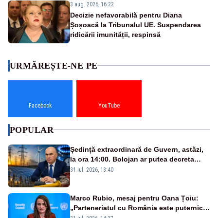
3 aug. 2026, 16:22
Decizie nefavorabilă pentru Diana
Șoșoacă la Tribunalul UE. Suspendarea
ridicării imunității, respinsă
URMĂREȘTE-NE PE
Facebook
YouTube
POPULAR
Ședință extraordinară de Guvern, astăzi,
la ora 14:00. Bolojan ar putea decreta
stare de urgență energetică
31 iul. 2026, 13:40
Marco Rubio, mesaj pentru Oana Țoiu:
„Parteneriatul cu România este puternic
și prețuit”