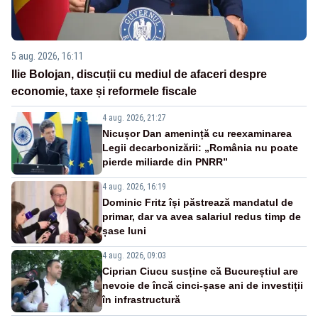
5 aug. 2026, 16:11
Ilie Bolojan, discuții cu mediul de afaceri despre
economie, taxe și reformele fiscale
4 aug. 2026, 21:27
Nicușor Dan amenință cu reexaminarea
Legii decarbonizării: „România nu poate
pierde miliarde din PNRR”
4 aug. 2026, 16:19
Dominic Fritz își păstrează mandatul de
primar, dar va avea salariul redus timp de
șase luni
4 aug. 2026, 09:03
Ciprian Ciucu susține că Bucureștiul are
nevoie de încă cinci-șase ani de investiții
în infrastructură