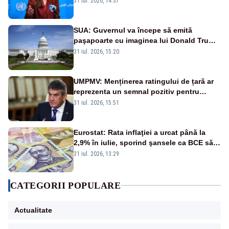
31 iul. 2026, 14:37
SUA: Guvernul va începe să emită
paşapoarte cu imaginea lui Donald Trump
începând cu 8 august
31 iul. 2026, 15:20
UMPMV: Menținerea ratingului de țară ar
reprezenta un semnal pozitiv pentru
România. Autoritățile trebuie să continue
31 iul. 2026, 15:51
consolidarea stabilității economice și
financiare
Eurostat: Rata inflaţiei a urcat până la
2,9% în iulie, sporind şansele ca BCE să
majoreze dobânda
31 iul. 2026, 13:29
CATEGORII POPULARE
Actualitate