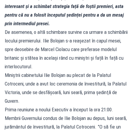
interesant și a schimbat strategia față de foștii premieri, asta
pentru că nu a folosit începutul ședinței pentru a da un mesaj
prin intermediul presei.
De asemenea, o altă schimbare survine ca urmare a schimbării
locului premierului. Ilie Bolojan s-a reașezat în capul mesei,
spre deosebire de Marcel Ciolacu care preferase modelul
britanic și stătea în același rând cu miniștri și față în față cu
interlocutorul.
Miniştrii cabinetului Ilie Bolojan au plecat de la Palatul
Cotroceni, unde a avut loc ceremonia de învestitură, la Palatul
Victoria, unde se desfăşoară, luni seară, prima şedinţă de
Guvern.
Prima reuniune a noului Executiv a început la ora 21:00.
Membrii Guvernului condus de Ilie Bolojan au depus, luni seară,
jurământul de învestitură, la Palatul Cotroceni. ”O să fie un