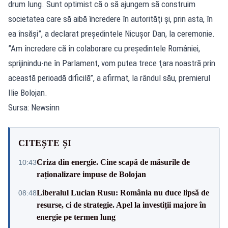
drum lung. Sunt optimist că o să ajungem să construim
societatea care să aibă încredere în autorităţi şi, prin asta, în
ea însăşi”, a declarat preşedintele Nicuşor Dan, la ceremonie.
”Am încredere că în colaborare cu preşedintele României,
sprijinindu-ne în Parlament, vom putea trece ţara noastră prin
această perioadă dificilă”, a afirmat, la rândul său, premierul
Ilie Bolojan.
Sursa: Newsinn
CITEȘTE ȘI
Criza din energie. Cine scapă de măsurile de
10:43
raționalizare impuse de Bolojan
Liberalul Lucian Rusu: România nu duce lipsă de
08:48
resurse, ci de strategie. Apel la investiții majore în
energie pe termen lung