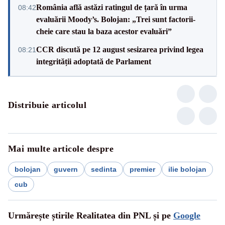
România află astăzi ratingul de țară în urma
08:42
evaluării Moody’s. Bolojan: „Trei sunt factorii-
cheie care stau la baza acestor evaluări”
CCR discută pe 12 august sesizarea privind legea
08:21
integrității adoptată de Parlament
Distribuie articolul
Mai multe articole despre
bolojan
guvern
sedinta
premier
ilie bolojan
cub
Urmărește știrile Realitatea din PNL și pe
Google