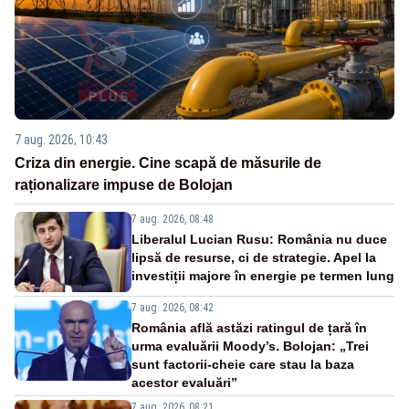
7 aug. 2026, 10:43
Criza din energie. Cine scapă de măsurile de
raționalizare impuse de Bolojan
7 aug. 2026, 08:48
Liberalul Lucian Rusu: România nu duce
lipsă de resurse, ci de strategie. Apel la
investiții majore în energie pe termen lung
7 aug. 2026, 08:42
România află astăzi ratingul de țară în
urma evaluării Moody’s. Bolojan: „Trei
sunt factorii-cheie care stau la baza
acestor evaluări”
7 aug. 2026, 08:21