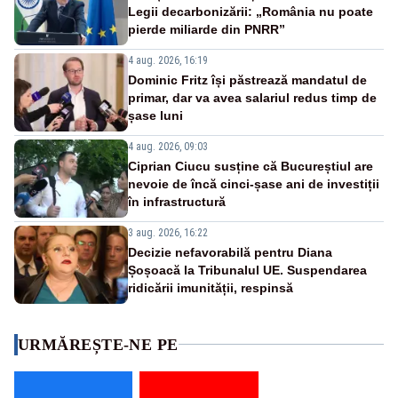
Legii decarbonizării: „România nu poate
pierde miliarde din PNRR”
4 aug. 2026, 16:19
Dominic Fritz își păstrează mandatul de
primar, dar va avea salariul redus timp de
șase luni
4 aug. 2026, 09:03
Ciprian Ciucu susține că Bucureștiul are
nevoie de încă cinci-șase ani de investiții
în infrastructură
3 aug. 2026, 16:22
Decizie nefavorabilă pentru Diana
Șoșoacă la Tribunalul UE. Suspendarea
ridicării imunității, respinsă
URMĂREȘTE-NE PE