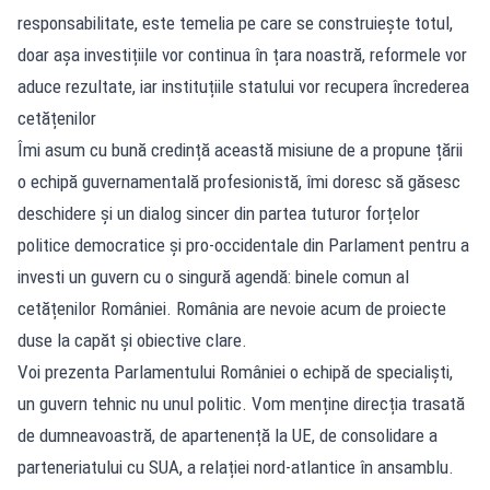
responsabilitate, este temelia pe care se construiește totul,
doar așa investițiile vor continua în țara noastră, reformele vor
aduce rezultate, iar instituțiile statului vor recupera încrederea
cetățenilor
Îmi asum cu bună credință această misiune de a propune țării
o echipă guvernamentală profesionistă, îmi doresc să găsesc
deschidere și un dialog sincer din partea tuturor forțelor
politice democratice și pro-occidentale din Parlament pentru a
investi un guvern cu o singură agendă: binele comun al
cetățenilor României. România are nevoie acum de proiecte
duse la capăt și obiective clare.
Voi prezenta Parlamentului României o echipă de specialiști,
un guvern tehnic nu unul politic. Vom menține direcția trasată
de dumneavoastră, de apartenență la UE, de consolidare a
parteneriatului cu SUA, a relației nord-atlantice în ansamblu.