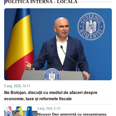
POLITICA INTERNA - LOCALA
5 aug. 2026, 16:11
Ilie Bolojan, discuții cu mediul de afaceri despre
economie, taxe și reformele fiscale
4 aug. 2026, 21:27
Nicușor Dan amenință cu reexaminarea