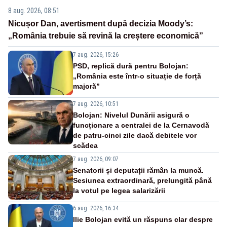
8 aug. 2026, 08:51
Nicușor Dan, avertisment după decizia Moody’s:
„România trebuie să revină la creștere economică”
7 aug. 2026, 15:26
PSD, replică dură pentru Bolojan:
„România este într-o situație de forță
majoră”
7 aug. 2026, 10:51
Bolojan: Nivelul Dunării asigură o
funcționare a centralei de la Cernavodă
de patru-cinci zile dacă debitele vor
scădea
7 aug. 2026, 09:07
Senatorii și deputații rămân la muncă.
Sesiunea extraordinară, prelungită până
la votul pe legea salarizării
6 aug. 2026, 16:34
Ilie Bolojan evită un răspuns clar despre