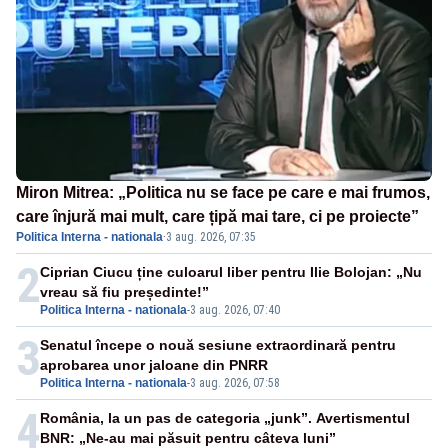
Miron Mitrea: „Politica nu se face pe care e mai frumos,
care înjură mai mult, care țipă mai tare, ci pe proiecte”
Politica Interna - nationala
·
3 aug. 2026, 07:35
2
Ciprian Ciucu ține culoarul liber pentru Ilie Bolojan: „Nu
vreau să fiu președinte!”
Politica Interna - nationala
-
3 aug. 2026, 07:40
3
Senatul începe o nouă sesiune extraordinară pentru
aprobarea unor jaloane din PNRR
Politica Interna - nationala
-
3 aug. 2026, 07:58
4
România, la un pas de categoria „junk”. Avertismentul
BNR: „Ne-au mai păsuit pentru câteva luni”