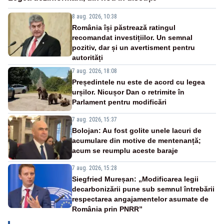
8 aug. 2026, 10:38
România își păstrează ratingul
recomandat investițiilor. Un semnal
pozitiv, dar și un avertisment pentru
autorități
7 aug. 2026, 18:08
Președintele nu este de acord cu legea
urșilor. Nicușor Dan o retrimite în
Parlament pentru modificări
7 aug. 2026, 15:37
Bolojan: Au fost golite unele lacuri de
acumulare din motive de mentenanță;
acum se reumplu aceste baraje
7 aug. 2026, 15:28
Siegfried Mureșan: „Modificarea legii
decarbonizării pune sub semnul întrebării
respectarea angajamentelor asumate de
România prin PNRR”