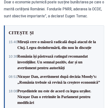
Doar o economie puternică poate susține bunăstarea pe care o
merită cetățenii României. Fondurile PNRR, aderarea la OCDE,
sunt obiective importante”, a declarat Eugen Tomac.
CITEȘTE ȘI
Miruță cere o măsură radicală după atacul de la
15:40
Cluj. Legea dezinformării, din nou în discuție
România își păstrează ratingul recomandat
10:38
investițiilor. Un semnal pozitiv, dar și un
avertisment pentru autorități
Nicușor Dan, avertisment după decizia Moody’s:
08:51
„România trebuie să revină la creștere economică”
Președintele nu este de acord cu legea urșilor.
18:08
Nicușor Dan o retrimite în Parlament pentru
modificări