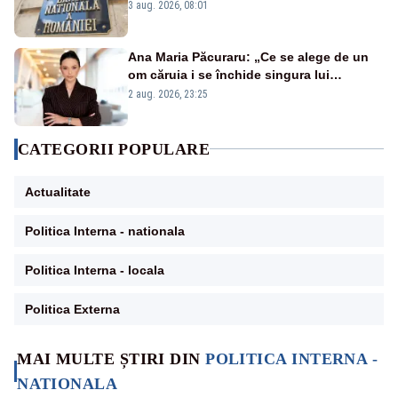
pentru câteva luni”
3 aug. 2026, 08:01
Ana Maria Păcuraru: „Ce se alege de un
om căruia i se închide singura lui
portiță?”
2 aug. 2026, 23:25
CATEGORII POPULARE
Actualitate
Politica Interna - nationala
Politica Interna - locala
Politica Externa
MAI MULTE ȘTIRI DIN
POLITICA INTERNA -
NATIONALA