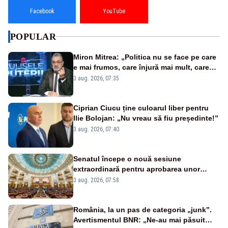
Facebook
YouTube
POPULAR
Miron Mitrea: „Politica nu se face pe care
e mai frumos, care înjură mai mult, care
țipă mai tare, ci pe proiecte”
3 aug. 2026, 07:35
Ciprian Ciucu ține culoarul liber pentru
Ilie Bolojan: „Nu vreau să fiu președinte!”
3 aug. 2026, 07:40
Senatul începe o nouă sesiune
extraordinară pentru aprobarea unor
jaloane din PNRR
3 aug. 2026, 07:58
România, la un pas de categoria „junk”.
Avertismentul BNR: „Ne-au mai păsuit