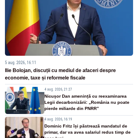
5 aug. 2026, 16:11
Ilie Bolojan, discuții cu mediul de afaceri despre
economie, taxe și reformele fiscale
4 aug. 2026, 21:27
Nicușor Dan amenință cu reexaminarea
Legii decarbonizării: „România nu poate
pierde miliarde din PNRR”
4 aug. 2026, 16:19
Dominic Fritz își păstrează mandatul de
primar, dar va avea salariul redus timp de