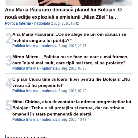
Ana Maria Păcuraru demască planul lui Bolojan. O
nouă ediție explozivă a emisiunii „Miza Zilei” la
Politica Interna - nationala
·
2 aug. 2026, 15:42
Realitatea PLUS
2
Ana Maria Păcuraru: „Ce se alege de un om căruia i se
închide singura lui portiță?”
Politica Interna - nationala
-
2 aug. 2026, 23:25
3
Miron Mitrea: „Politica nu se face pe care e mai frumos,
care înjură mai mult, care țipă mai tare, ci pe proiecte”
Politica Interna - nationala
-
3 aug. 2026, 07:35
4
Ciprian Ciucu ține culoarul liber pentru Ilie Bolojan: „Nu
vreau să fiu președinte!”
Politica Interna - nationala
-
3 aug. 2026, 07:40
5
Mihai Chirica, atac devastator la adresa progresiștilor lui
Bolojan: Trebuie să protejăm și natura, dar nu șținem
omaneii în stare permanentă de alertă
Politica Interna - nationala
-
2 aug. 2026, 10:12