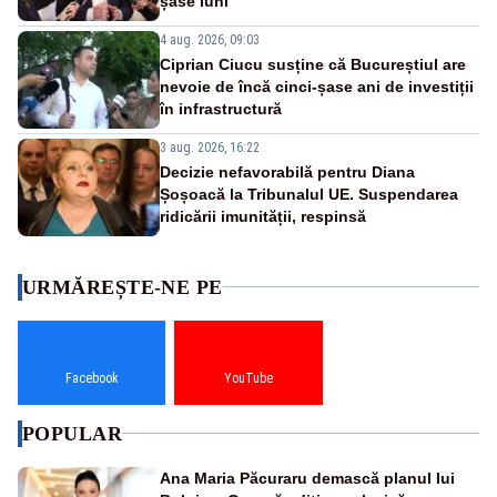
șase luni
4 aug. 2026, 09:03
Ciprian Ciucu susține că Bucureștiul are
nevoie de încă cinci-șase ani de investiții
în infrastructură
3 aug. 2026, 16:22
Decizie nefavorabilă pentru Diana
Șoșoacă la Tribunalul UE. Suspendarea
ridicării imunității, respinsă
URMĂREȘTE-NE PE
Facebook
YouTube
POPULAR
Ana Maria Păcuraru demască planul lui