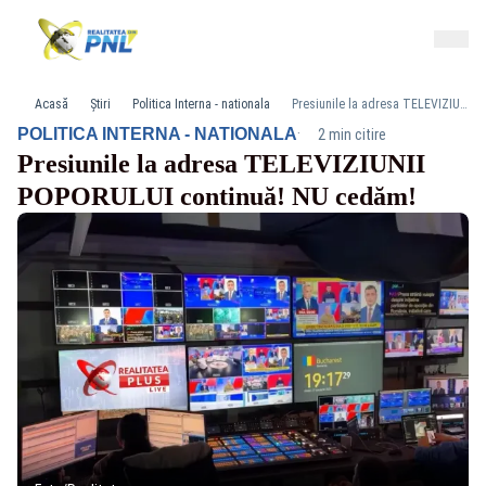
Acasă
Știri
Politica Interna - nationala
Presiunile la adresa TELEVIZIUNII POPORULUI continuă! NU cedăm!
·
POLITICA INTERNA - NATIONALA
2 min citire
Presiunile la adresa TELEVIZIUNII
POPORULUI continuă! NU cedăm!