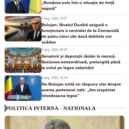
„România este într-o situație de forță
majoră”
7 aug. 2026, 10:51
Bolojan: Nivelul Dunării asigură o
funcționare a centralei de la Cernavodă
de patru-cinci zile dacă debitele vor
scădea
7 aug. 2026, 09:07
Senatorii și deputații rămân la muncă.
Sesiunea extraordinară, prelungită până
la votul pe legea salarizării
6 aug. 2026, 16:34
Ilie Bolojan evită un răspuns clar despre
averea partenerei sale: „Am respectat
întotdeauna legea”
POLITICA INTERNA - NATIONALA