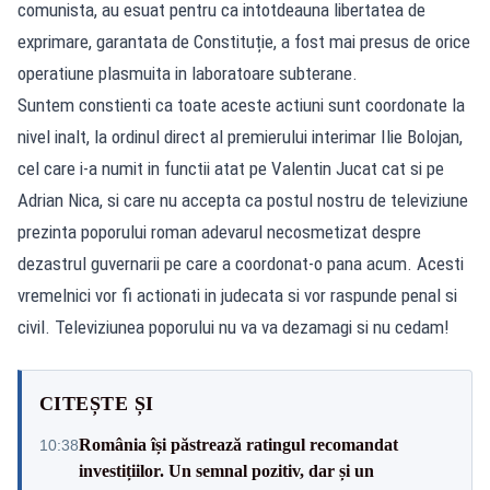
comunista, au esuat pentru ca intotdeauna libertatea de
exprimare, garantata de Constituție, a fost mai presus de orice
operatiune plasmuita in laboratoare subterane.
Suntem constienti ca toate aceste actiuni sunt coordonate la
nivel inalt, la ordinul direct al premierului interimar Ilie Bolojan,
cel care i-a numit in functii atat pe Valentin Jucat cat si pe
Adrian Nica, si care nu accepta ca postul nostru de televiziune
prezinta poporului roman adevarul necosmetizat despre
dezastrul guvernarii pe care a coordonat-o pana acum. Acesti
vremelnici vor fi actionati in judecata si vor raspunde penal si
civil. Televiziunea poporului nu va va dezamagi si nu cedam!
CITEȘTE ȘI
România își păstrează ratingul recomandat
10:38
investițiilor. Un semnal pozitiv, dar și un