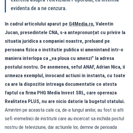
evidenta de a ne cenzura.
In cadrul articolului aparut pe
G4Media.ro
, Valentin
Jucan, presedintele CNA, s-a antepronunțat cu privire la
situatia juridica a companiei noastre, preluand pe
persoana fizica o institutie publica si amenintand intr-o
maniera interlopa ca ,,va ploua cu amenzi” la adresa
postului nostru. De asemenea, seful ANAF, Adrian Nica, ii
urmeaza exemplul, invocand actiuni in instanta, cu toate
ca are la dispozitie intreaga documentatie ce atesta
faptul ca firma PHG Media Invest SRL, care opereaza
Realitatea PLUS, nu are nicio datorie la bugetul statului.
Amintim pe aceasta cale ca, de-a lungul anilor, au fost si alti
sefi vremelnici de institutii care au incercat sa inchida postul
nostru de televiziune, dar actiunile lor, demne de perioada