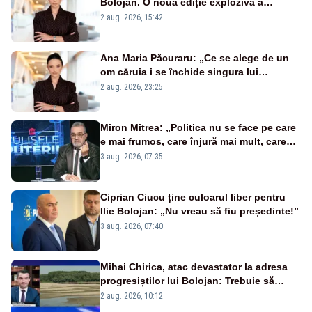
Bolojan. O nouă ediție explozivă a
emisiunii „Miza Zilei” la Realitatea PLUS
2 aug. 2026, 15:42
Ana Maria Păcuraru: „Ce se alege de un
om căruia i se închide singura lui
portiță?”
2 aug. 2026, 23:25
Miron Mitrea: „Politica nu se face pe care
e mai frumos, care înjură mai mult, care
țipă mai tare, ci pe proiecte”
3 aug. 2026, 07:35
Ciprian Ciucu ține culoarul liber pentru
Ilie Bolojan: „Nu vreau să fiu președinte!”
3 aug. 2026, 07:40
Mihai Chirica, atac devastator la adresa
progresiștilor lui Bolojan: Trebuie să
protejăm și natura, dar nu șținem omaneii
2 aug. 2026, 10:12
în stare permanentă de alertă