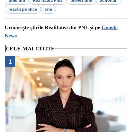
presiuni
Realitatea Plus
televiziune
actionari
reactii publice
cna
Urmărește știrile Realitatea din PNL și pe
Google
News
CELE MAI CITITE
1