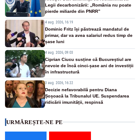
Legii decarbonizării: „România nu poate
pierde miliarde din PNRR”
4 aug. 2026, 16:19
Dominic Fritz își păstrează mandatul de
primar, dar va avea salariul redus timp de
șase luni
4 aug. 2026, 09:03
Ciprian Ciucu susține că Bucureștiul are
nevoie de încă cinci-șase ani de investiții
în infrastructură
3 aug. 2026, 16:22
Decizie nefavorabilă pentru Diana
Șoșoacă la Tribunalul UE. Suspendarea
ridicării imunității, respinsă
URMĂREȘTE-NE PE