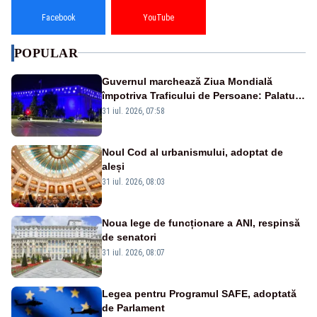
Facebook
YouTube
POPULAR
Guvernul marchează Ziua Mondială
împotriva Traficului de Persoane: Palatul
Victoria, iluminat în albastru
31 iul. 2026, 07:58
Noul Cod al urbanismului, adoptat de
aleși
31 iul. 2026, 08:03
Noua lege de funcționare a ANI, respinsă
de senatori
31 iul. 2026, 08:07
Legea pentru Programul SAFE, adoptată
de Parlament