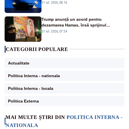
31 iul. 2026, 08:16
Trump anunță un acord pentru
dezarmarea Hamas, însă sprijinul
Israelului rămâne incert
31 iul. 2026, 07:54
CATEGORII POPULARE
Actualitate
Politica Interna - nationala
Politica Interna - locala
Politica Externa
MAI MULTE ȘTIRI DIN
POLITICA INTERNA -
NATIONALA