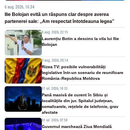
6 aug. 2026, 16:34
Ilie Bolojan evită un răspuns clar despre averea
partenerei sale: „Am respectat întotdeauna legea”
5 aug. 2026, 22:15
Laurențiu Botin a descins la vila lui Ilie
Bolojan
3 aug. 2026, 20:14
Rizea TV: posibile vulnerabilități
legislative într-un scenariu de reunificare
România–Republica Moldova
31 iul. 2026, 18:33
Pană masivă de curent în Sibiu și
localitățile din jur. Spitalul județean,
semafoarele, rețelele de telefonie, grav
afectate
31 iul. 2026, 07:58
Guvernul marchează Ziua Mondială