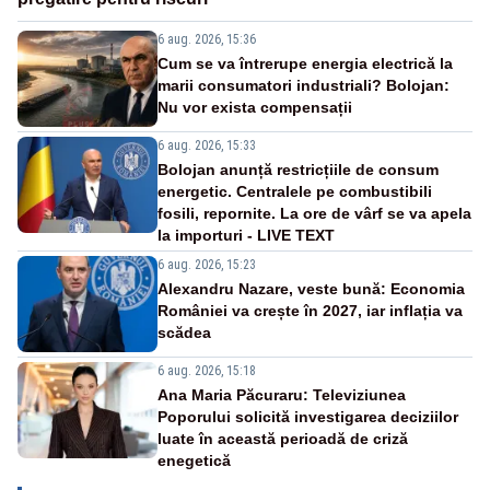
6 aug. 2026, 15:36
Cum se va întrerupe energia electrică la
marii consumatori industriali? Bolojan:
Nu vor exista compensații
6 aug. 2026, 15:33
Bolojan anunță restricțiile de consum
energetic. Centralele pe combustibili
fosili, repornite. La ore de vârf se va apela
la importuri - LIVE TEXT
6 aug. 2026, 15:23
Alexandru Nazare, veste bună: Economia
României va crește în 2027, iar inflația va
scădea
6 aug. 2026, 15:18
Ana Maria Păcuraru: Televiziunea
Poporului solicită investigarea deciziilor
luate în această perioadă de criză
enegetică