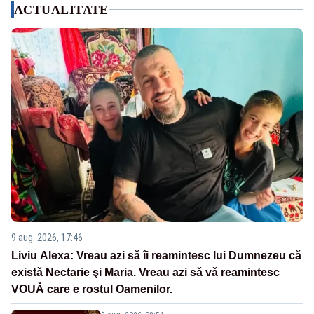
ACTUALITATE
9 aug. 2026, 17:46
Liviu Alexa: Vreau azi sǎ îi reamintesc lui Dumnezeu cǎ
existǎ Nectarie şi Maria. Vreau azi sǎ vǎ reamintesc
VOUǍ care e rostul Oamenilor.