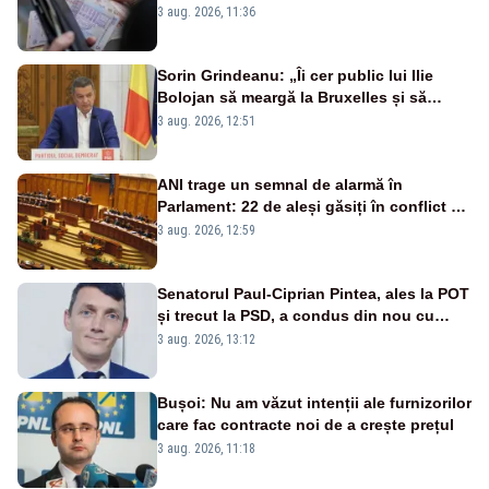
3 aug. 2026, 11:36
Sorin Grindeanu: „Îi cer public lui Ilie
Bolojan să meargă la Bruxelles și să
amâne închiderea termocentralelor” –
3 aug. 2026, 12:51
VIDEO
ANI trage un semnal de alarmă în
Parlament: 22 de aleși găsiți în conflict de
interese au rămas în funcții
3 aug. 2026, 12:59
Senatorul Paul-Ciprian Pintea, ales la POT
și trecut la PSD, a condus din nou cu
permisul suspendat și nu a oprit la
3 aug. 2026, 13:12
semnalul poliției
Bușoi: Nu am văzut intenții ale furnizorilor
care fac contracte noi de a crește prețul
3 aug. 2026, 11:18