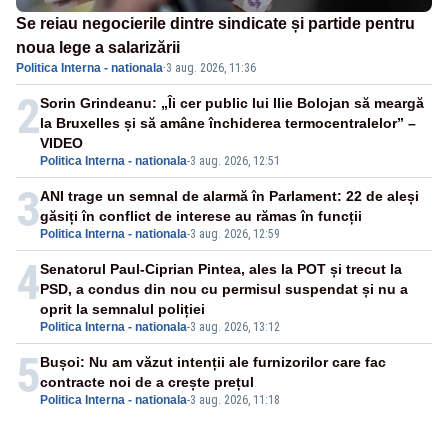
Se reiau negocierile dintre sindicate și partide pentru
noua lege a salarizării
Politica Interna - nationala
·
3 aug. 2026, 11:36
2
Sorin Grindeanu: „Îi cer public lui Ilie Bolojan să meargă
la Bruxelles și să amâne închiderea termocentralelor” –
VIDEO
Politica Interna - nationala
-
3 aug. 2026, 12:51
3
ANI trage un semnal de alarmă în Parlament: 22 de aleși
găsiți în conflict de interese au rămas în funcții
Politica Interna - nationala
-
3 aug. 2026, 12:59
4
Senatorul Paul-Ciprian Pintea, ales la POT și trecut la
PSD, a condus din nou cu permisul suspendat și nu a
oprit la semnalul poliției
Politica Interna - nationala
-
3 aug. 2026, 13:12
5
Bușoi: Nu am văzut intenții ale furnizorilor care fac
contracte noi de a crește prețul
Politica Interna - nationala
-
3 aug. 2026, 11:18