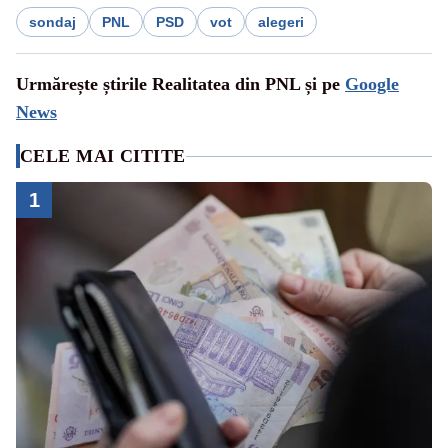
sondaj
PNL
PSD
vot
alegeri
Urmărește știrile Realitatea din PNL și pe
Google
News
CELE MAI CITITE
1