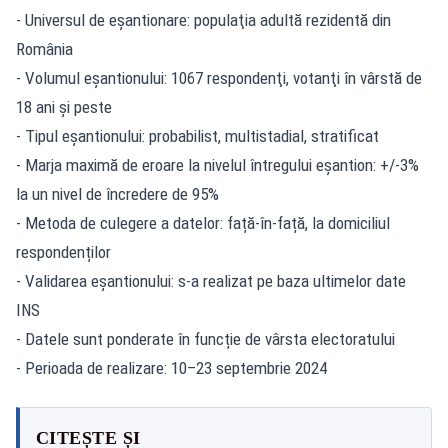
- Universul de eșantionare: populaţia adultă rezidentă din
România
- Volumul eşantionului: 1067 respondenţi, votanţi în vârstă de
18 ani şi peste
- Tipul eșantionului: probabilist, multistadial, stratificat
- Marja maximă de eroare la nivelul întregului eșantion: +/-3%
la un nivel de încredere de 95%
- Metoda de culegere a datelor: față-în-față, la domiciliul
respondenților
- Validarea eșantionului: s-a realizat pe baza ultimelor date
INS
- Datele sunt ponderate în funcție de vârsta electoratului
- Perioada de realizare: 10–23 septembrie 2024
CITEȘTE ȘI