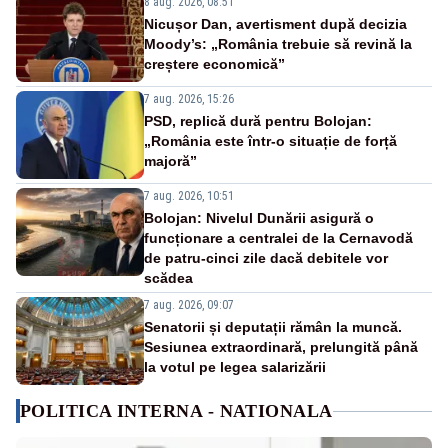
8 aug. 2026, 08:51
Nicușor Dan, avertisment după decizia
Moody’s: „România trebuie să revină la
creștere economică”
7 aug. 2026, 15:26
PSD, replică dură pentru Bolojan:
„România este într-o situație de forță
majoră”
7 aug. 2026, 10:51
Bolojan: Nivelul Dunării asigură o
funcționare a centralei de la Cernavodă
de patru-cinci zile dacă debitele vor
scădea
7 aug. 2026, 09:07
Senatorii și deputații rămân la muncă.
Sesiunea extraordinară, prelungită până
la votul pe legea salarizării
POLITICA INTERNA - NATIONALA