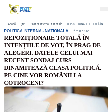
Acasă
Știri
Politica Interna - nationala
REPOZIȚIONARE TOTALĂ ÎN INTENȚIILE DE VOT, ÎN PRAG DE ALEGERI. DATELE CELUI MAI RECENT SONDAJ CURS DINAMITEAZĂ CLASA POLITICĂ. PE CINE VOR ROMÂNII LA COTROCENI?
·
POLITICA INTERNA - NATIONALA
2 min citire
REPOZIȚIONARE TOTALĂ ÎN
INTENȚIILE DE VOT, ÎN PRAG DE
ALEGERI. DATELE CELUI MAI
RECENT SONDAJ CURS
DINAMITEAZĂ CLASA POLITICĂ.
PE CINE VOR ROMÂNII LA
COTROCENI?