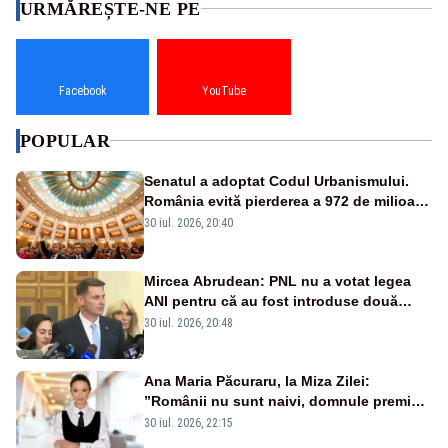
URMĂREȘTE-NE PE
Facebook
YouTube
POPULAR
Senatul a adoptat Codul Urbanismului.
România evită pierderea a 972 de milioane
de euro din PNRR
30 iul. 2026, 20:40
Mircea Abrudean: PNL nu a votat legea
ANI pentru că au fost introduse două
amendamente faţă de propunerea de la
30 iul. 2026, 20:48
Camera Deputaţilor
Ana Maria Păcuraru, la Miza Zilei:
”Românii nu sunt naivi, domnule premier
Bolojan”
30 iul. 2026, 22:15