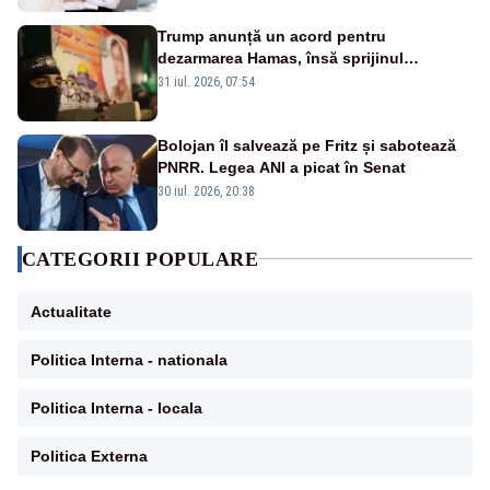
Trump anunță un acord pentru
dezarmarea Hamas, însă sprijinul
Israelului rămâne incert
31 iul. 2026, 07:54
Bolojan îl salvează pe Fritz și sabotează
PNRR. Legea ANI a picat în Senat
30 iul. 2026, 20:38
CATEGORII POPULARE
Actualitate
Politica Interna - nationala
Politica Interna - locala
Politica Externa