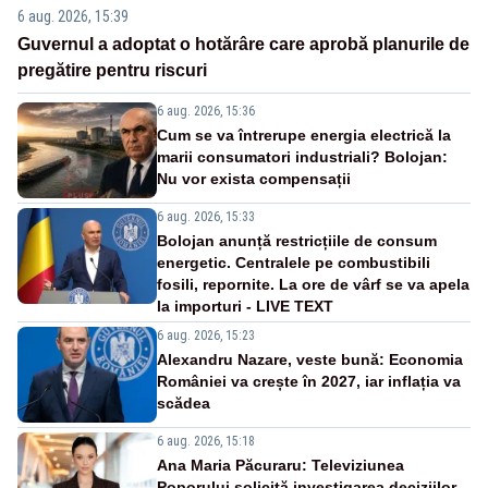
6 aug. 2026, 15:39
Guvernul a adoptat o hotărâre care aprobă planurile de
pregătire pentru riscuri
6 aug. 2026, 15:36
Cum se va întrerupe energia electrică la
marii consumatori industriali? Bolojan:
Nu vor exista compensații
6 aug. 2026, 15:33
Bolojan anunță restricțiile de consum
energetic. Centralele pe combustibili
fosili, repornite. La ore de vârf se va apela
la importuri - LIVE TEXT
6 aug. 2026, 15:23
Alexandru Nazare, veste bună: Economia
României va crește în 2027, iar inflația va
scădea
6 aug. 2026, 15:18
Ana Maria Păcuraru: Televiziunea
Poporului solicită investigarea deciziilor