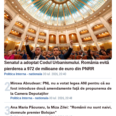
Senatul a adoptat Codul Urbanismului. România evită
pierderea a 972 de milioane de euro din PNRR
Politica Interna - nationala
·
30 iul. 2026, 20:40
2
Mircea Abrudean: PNL nu a votat legea ANI pentru că au
fost introduse două amendamente faţă de propunerea de
la Camera Deputaţilor
Politica Interna - nationala
-
30 iul. 2026, 20:48
3
Ana Maria Păcuraru, la Miza Zilei: ”Românii nu sunt naivi,
domnule premier Bolojan”