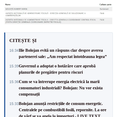
CITEȘTE ȘI
Ilie Bolojan evită un răspuns clar despre averea
16:34
partenerei sale: „Am respectat întotdeauna legea”
Guvernul a adoptat o hotărâre care aprobă
15:39
planurile de pregătire pentru riscuri
Cum se va întrerupe energia electrică la marii
15:36
consumatori industriali? Bolojan: Nu vor exista
compensații
Bolojan anunță restricțiile de consum energetic.
15:33
Centralele pe combustibili fosili, repornite. La ore
de vârf se va apela la importuri - LIVE TEXT