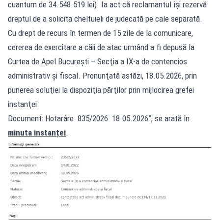
cuantum de 34.548.519 lei). Ia act că reclamantul îşi rezervă
dreptul de a solicita cheltuieli de judecată pe cale separată.
Cu drept de recurs în termen de 15 zile de la comunicare,
cererea de exercitare a căii de atac urmând a fi depusă la
Curtea de Apel Bucureşti – Secţia a IX-a de contencios
administrativ şi fiscal. Pronunţată astăzi, 18.05.2026, prin
punerea soluţiei la dispoziţia părţilor prin mijlocirea grefei
instanţei.
Document: Hotarâre 835/2026 18.05.2026”, se arată în
minuta instanței
.