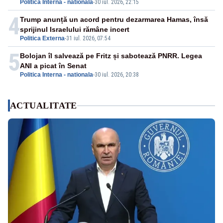
Politica Interna - nationala
-
30 iul. 2026, 22:15
4
Trump anunță un acord pentru dezarmarea Hamas, însă
sprijinul Israelului rămâne incert
Politica Externa
-
31 iul. 2026, 07:54
5
Bolojan îl salvează pe Fritz și sabotează PNRR. Legea
ANI a picat în Senat
Politica Interna - nationala
-
30 iul. 2026, 20:38
ACTUALITATE