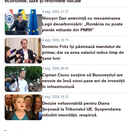
economie, taxe și reformele fiscale
4 aug. 2026, 21:27
Nicușor Dan amenință cu reexaminarea
Legii decarbonizării: „România nu poate
pierde miliarde din PNRR”
4 aug. 2026, 16:19
Dominic Fritz își păstrează mandatul de
primar, dar va avea salariul redus timp de
șase luni
4 aug. 2026, 09:03
Ciprian Ciucu susține că Bucureștiul are
nevoie de încă cinci-șase ani de investiții
în infrastructură
3 aug. 2026, 16:22
Decizie nefavorabilă pentru Diana
Șoșoacă la Tribunalul UE. Suspendarea
ridicării imunității, respinsă