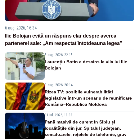
6 aug. 2026, 16:34
Ilie Bolojan evită un răspuns clar despre averea
partenerei sale: „Am respectat întotdeauna legea”
5 aug. 2026, 22:15
Laurențiu Botin a descins la vila lui Ilie
Bolojan
3 aug. 2026, 20:14
Rizea TV: posibile vulnerabilități
legislative într-un scenariu de reunificare
România–Republica Moldova
31 iul. 2026, 18:33
Pană masivă de curent în Sibiu și
localitățile din jur. Spitalul județean,
semafoarele, rețelele de telefonie, grav