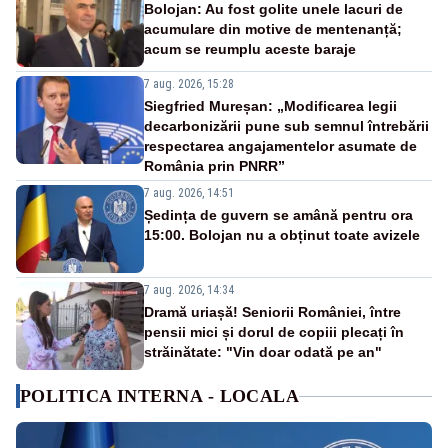
Bolojan: Au fost golite unele lacuri de
acumulare din motive de mentenanță;
acum se reumplu aceste baraje
7 aug. 2026, 15:28
Siegfried Mureșan: „Modificarea legii
decarbonizării pune sub semnul întrebării
respectarea angajamentelor asumate de
România prin PNRR”
7 aug. 2026, 14:51
Ședința de guvern se amână pentru ora
15:00. Bolojan nu a obținut toate avizele
7 aug. 2026, 14:34
Dramă uriașă! Seniorii României, între
pensii mici și dorul de copiii plecați în
străinătate: "Vin doar odată pe an"
POLITICA INTERNA - LOCALA