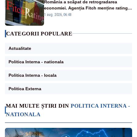
România a scăpat de retrogradarea
economiei. Agenția Fitch menține ratingul
„BBB-” cu perspectivă negativă
1 aug. 2026, 06:48
CATEGORII POPULARE
Actualitate
Politica Interna - nationala
Politica Interna - locala
Politica Externa
MAI MULTE ȘTIRI DIN
POLITICA INTERNA -
NATIONALA