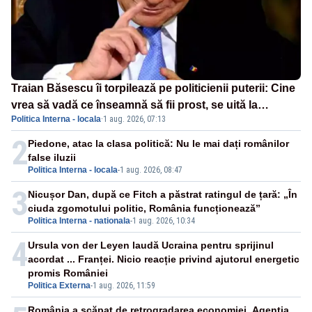
Traian Băsescu îi torpilează pe politicienii puterii: Cine
vrea să vadă ce înseamnă să fii prost, se uită la
Politica Interna - locala
·
1 aug. 2026, 07:13
România
2
Piedone, atac la clasa politică: Nu le mai dați românilor
false iluzii
Politica Interna - locala
-
1 aug. 2026, 08:47
3
Nicușor Dan, după ce Fitch a păstrat ratingul de țară: „În
ciuda zgomotului politic, România funcționează”
Politica Interna - nationala
-
1 aug. 2026, 10:34
4
Ursula von der Leyen laudă Ucraina pentru sprijinul
acordat ... Franței. Nicio reacție privind ajutorul energetic
promis României
Politica Externa
-
1 aug. 2026, 11:59
România a scăpat de retrogradarea economiei. Agenția