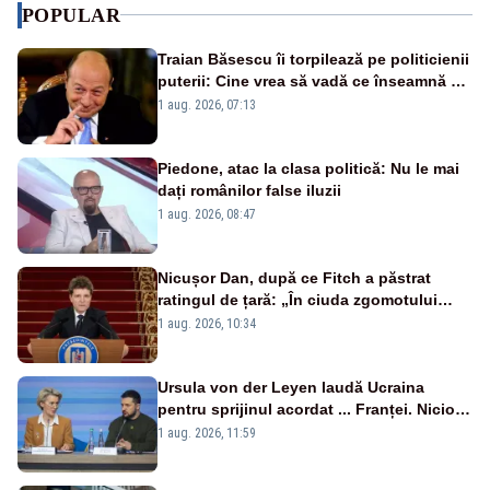
POPULAR
Traian Băsescu îi torpilează pe politicienii
puterii: Cine vrea să vadă ce înseamnă să
fii prost, se uită la România
1 aug. 2026, 07:13
Piedone, atac la clasa politică: Nu le mai
dați românilor false iluzii
1 aug. 2026, 08:47
Nicușor Dan, după ce Fitch a păstrat
ratingul de țară: „În ciuda zgomotului
politic, România funcționează”
1 aug. 2026, 10:34
Ursula von der Leyen laudă Ucraina
pentru sprijinul acordat ... Franței. Nicio
reacție privind ajutorul energetic promis
1 aug. 2026, 11:59
României