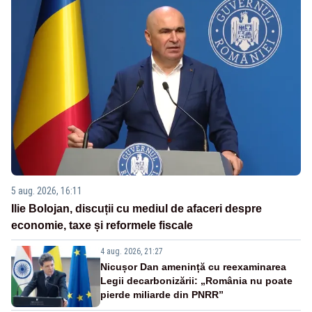
5 aug. 2026, 16:11
Ilie Bolojan, discuții cu mediul de afaceri despre
economie, taxe și reformele fiscale
4 aug. 2026, 21:27
Nicușor Dan amenință cu reexaminarea
Legii decarbonizării: „România nu poate
pierde miliarde din PNRR”