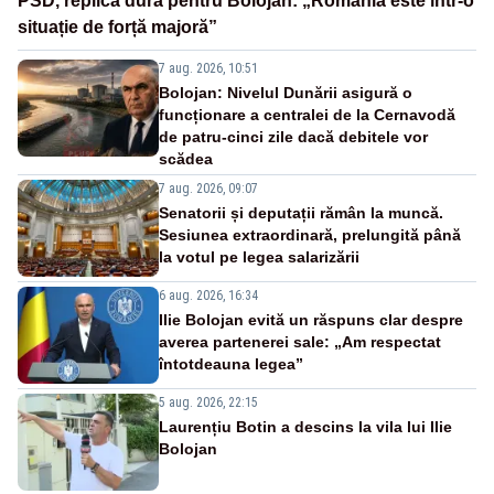
PSD, replică dură pentru Bolojan: „România este într-o
situație de forță majoră”
7 aug. 2026, 10:51
Bolojan: Nivelul Dunării asigură o
funcționare a centralei de la Cernavodă
de patru-cinci zile dacă debitele vor
scădea
7 aug. 2026, 09:07
Senatorii și deputații rămân la muncă.
Sesiunea extraordinară, prelungită până
la votul pe legea salarizării
6 aug. 2026, 16:34
Ilie Bolojan evită un răspuns clar despre
averea partenerei sale: „Am respectat
întotdeauna legea”
5 aug. 2026, 22:15
Laurențiu Botin a descins la vila lui Ilie
Bolojan