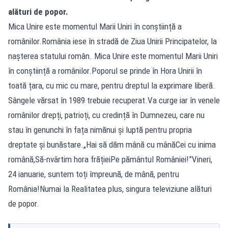
alături de popor.
Mica Unire este momentul Marii Uniri în conștiință a
românilor.România iese în stradă de Ziua Unirii Principatelor, la
nașterea statului român. Mica Unire este momentul Marii Uniri
în conștiință a românilor.Poporul se prinde în Hora Unirii în
toată țara, cu mic cu mare, pentru dreptul la exprimare liberă.
Sângele vărsat în 1989 trebuie recuperat.Va curge iar în venele
românilor drepți, patrioți, cu credință în Dumnezeu, care nu
stau în genunchi în fața nimănui și luptă pentru propria
dreptate și bunăstare.„Hai să dăm mână cu mânăCei cu inima
română,Să-nvârtim hora frățieiPe pământul României!”Vineri,
24 ianuarie, suntem toți împreună, de mână, pentru
România!Numai la Realitatea plus, singura televiziune alături
de popor.