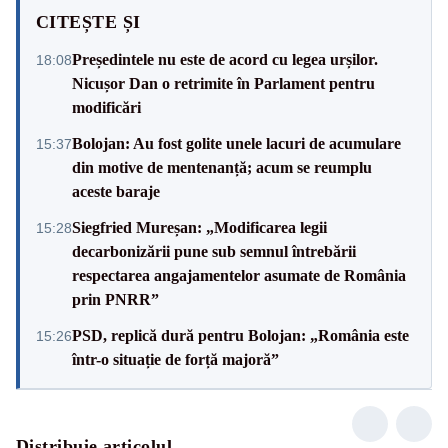
CITEȘTE ȘI
Președintele nu este de acord cu legea urșilor.
18:08
Nicușor Dan o retrimite în Parlament pentru
modificări
Bolojan: Au fost golite unele lacuri de acumulare
15:37
din motive de mentenanță; acum se reumplu
aceste baraje
Siegfried Mureșan: „Modificarea legii
15:28
decarbonizării pune sub semnul întrebării
respectarea angajamentelor asumate de România
prin PNRR”
PSD, replică dură pentru Bolojan: „România este
15:26
într-o situație de forță majoră”
Distribuie articolul