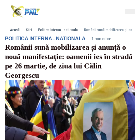
Acasă
Știri
Politica Interna - nationala
Românii sună mobilizarea și anunță o nouă manifestație: oamenii ies în stradă pe 26 martie, de ziua lui Călin Georgescu
·
POLITICA INTERNA - NATIONALA
1 min citire
Românii sună mobilizarea și anunță o
nouă manifestație: oamenii ies în stradă
pe 26 martie, de ziua lui Călin
Georgescu