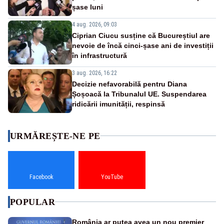
șase luni
4 aug. 2026, 09:03
Ciprian Ciucu susține că Bucureștiul are
nevoie de încă cinci-șase ani de investiții
în infrastructură
3 aug. 2026, 16:22
Decizie nefavorabilă pentru Diana
Șoșoacă la Tribunalul UE. Suspendarea
ridicării imunității, respinsă
URMĂREȘTE-NE PE
Facebook
YouTube
POPULAR
România ar putea avea un nou premier