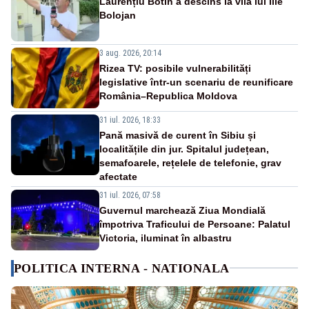
Laurențiu Botin a descins la vila lui Ilie
Bolojan
3 aug. 2026, 20:14
Rizea TV: posibile vulnerabilități
legislative într-un scenariu de reunificare
România–Republica Moldova
31 iul. 2026, 18:33
Pană masivă de curent în Sibiu și
localitățile din jur. Spitalul județean,
semafoarele, rețelele de telefonie, grav
afectate
31 iul. 2026, 07:58
Guvernul marchează Ziua Mondială
împotriva Traficului de Persoane: Palatul
Victoria, iluminat în albastru
POLITICA INTERNA - NATIONALA