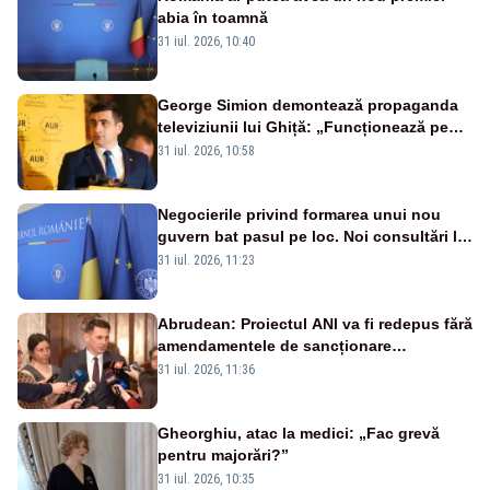
abia în toamnă
31 iul. 2026, 10:40
George Simion demontează propaganda
televiziunii lui Ghiță: „Funcționează pe
miliarde luate de la români”
31 iul. 2026, 10:58
Negocierile privind formarea unui nou
guvern bat pasul pe loc. Noi consultări la
Cotroceni, așteptate după mijlocul lunii
31 iul. 2026, 11:23
august -SURSE
Abrudean: Proiectul ANI va fi redepus fără
amendamentele de sancționare
retroactivă a faptelor de conflict de
31 iul. 2026, 11:36
interese și declararea cash-ului
Gheorghiu, atac la medici: „Fac grevă
pentru majorări?”
31 iul. 2026, 10:35