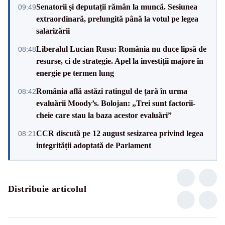
Senatorii și deputații rămân la muncă. Sesiunea
09:49
extraordinară, prelungită până la votul pe legea
salarizării
Liberalul Lucian Rusu: România nu duce lipsă de
08:48
resurse, ci de strategie. Apel la investiții majore în
energie pe termen lung
România află astăzi ratingul de țară în urma
08:42
evaluării Moody’s. Bolojan: „Trei sunt factorii-
cheie care stau la baza acestor evaluări”
CCR discută pe 12 august sesizarea privind legea
08:21
integrității adoptată de Parlament
Distribuie articolul