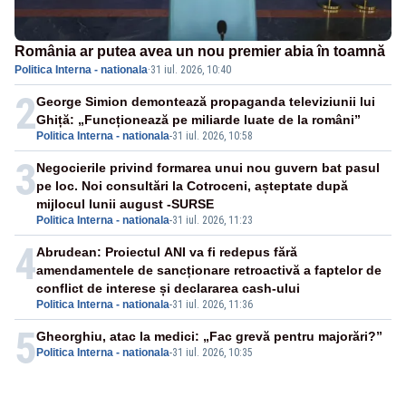
România ar putea avea un nou premier abia în toamnă
Politica Interna - nationala
·
31 iul. 2026, 10:40
2
George Simion demontează propaganda televiziunii lui
Ghiță: „Funcționează pe miliarde luate de la români”
Politica Interna - nationala
-
31 iul. 2026, 10:58
3
Negocierile privind formarea unui nou guvern bat pasul
pe loc. Noi consultări la Cotroceni, așteptate după
mijlocul lunii august -SURSE
Politica Interna - nationala
-
31 iul. 2026, 11:23
4
Abrudean: Proiectul ANI va fi redepus fără
amendamentele de sancționare retroactivă a faptelor de
conflict de interese și declararea cash-ului
Politica Interna - nationala
-
31 iul. 2026, 11:36
5
Gheorghiu, atac la medici: „Fac grevă pentru majorări?”
Politica Interna - nationala
-
31 iul. 2026, 10:35