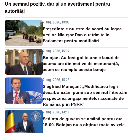
Un semnal pozitiv, dar și un avertisment pentru
autorități
7 aug. 2026, 18:08
Președintele nu este de acord cu legea
urșilor. Nicușor Dan o retrimite în
Parlament pentru modificări
7 aug. 2026, 15:37
Bolojan: Au fost golite unele lacuri de
acumulare din motive de mentenanță;
acum se reumplu aceste baraje
7 aug. 2026, 15:28
Siegfried Mureșan: „Modificarea legii
decarbonizării pune sub semnul întrebării
respectarea angajamentelor asumate de
România prin PNRR”
7 aug. 2026, 14:51
Ședința de guvern se amână pentru ora
15:00. Bolojan nu a obținut toate avizele