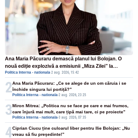
Ana Maria Păcuraru demască planul lui Bolojan. O
nouă ediție explozivă a emisiunii „Miza Zilei” la
Politica Interna - nationala
·
2 aug. 2026, 15:42
Realitatea PLUS
2
Ana Maria Păcuraru: „Ce se alege de un om căruia i se
închide singura lui portiță?”
Politica Interna - nationala
-
2 aug. 2026, 23:25
3
Miron Mitrea: „Politica nu se face pe care e mai frumos,
care înjură mai mult, care țipă mai tare, ci pe proiecte”
Politica Interna - nationala
-
3 aug. 2026, 07:35
4
Ciprian Ciucu ține culoarul liber pentru Ilie Bolojan: „Nu
vreau să fiu președinte!”