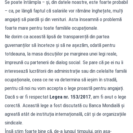
Se poate întâmpla – și, din datele noastre, este foarte probabil
– ca, pe lângă faptul că salariile vor rămâne înghețate, mulți
angajați să piardă și din venituri. Asta înseamnă o problemă
foarte mare pentru toate familiile ocupaționale.
Ne dorim ca această lipsă de transparență din partea
guvernanților să înceteze și să ne așezăm, odată pentru
totdeauna, la masa discuțiilor pe marginea unei legi reale,
împreună cu partenerii de dialog social. Se pare că pe ei nu îi
interesează lucrătorii din administrație sau din celelalte familii
ocupaționale, ceea ce ne va determina să ieșim în stradă,
pentru că noi nu vom accepta o lege proastă pentru angajați.
Dacă s-ar fi respectat
Legea nr. 153/2017
, am fi avut o lege
corectă. Această lege a fost discutată cu Banca Mondială și
agreată atât de instituția internațională, cât și de organizațiile
sindicale.
Însă știm foarte bine că, de-a lungul timpului, prin așa-