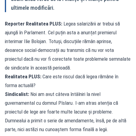
ultimele modificări.
Reporter Realitatea PLUS:
Legea salarizării ar trebui să
ajungă în Parlament. Cel puțin asta a anunțat premierul
interimar Ilie Bolojan. Totuși, discuțiile rămân aprinse,
deoarece social-democrații au transmis că nu vor vota
proiectul dacă nu vor fi corectate toate problemele semnalate
de sindicate în această perioadă.
Realitatea PLUS:
Care este riscul dacă legea rămâne în
forma actuală?
Sindicalist:
Noi am avut câteva întâlniri la nivel
guvernamental cu domnul Pîslaru. I-am atras atenția că
proiectul de lege are foarte multe lacune și probleme.
Dumnealui a primit o serie de amendamente, însă, pe de altă
parte, nici astăzi nu cunoaștem forma finală a legii.