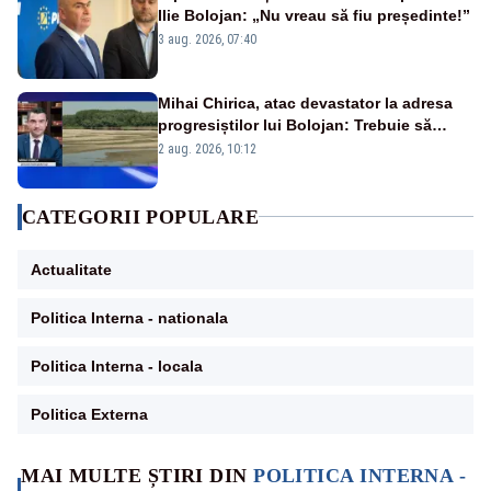
Ilie Bolojan: „Nu vreau să fiu președinte!”
3 aug. 2026, 07:40
Mihai Chirica, atac devastator la adresa
progresiștilor lui Bolojan: Trebuie să
protejăm și natura, dar nu șținem omaneii
2 aug. 2026, 10:12
în stare permanentă de alertă
CATEGORII POPULARE
Actualitate
Politica Interna - nationala
Politica Interna - locala
Politica Externa
MAI MULTE ȘTIRI DIN
POLITICA INTERNA -