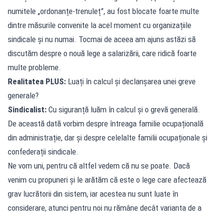
numitele „ordonanțe-trenuleț”, au fost blocate foarte multe
dintre măsurile convenite la acel moment cu organizațiile
sindicale și nu numai. Tocmai de aceea am ajuns astăzi să
discutăm despre o nouă lege a salarizării, care ridică foarte
multe probleme.
Realitatea PLUS:
Luați în calcul și declanșarea unei greve
generale?
Sindicalist:
Cu siguranță luăm în calcul și o grevă generală.
De această dată vorbim despre întreaga familie ocupațională
din administrație, dar și despre celelalte familii ocupaționale și
confederații sindicale.
Ne vom uni, pentru că altfel vedem că nu se poate. Dacă
venim cu propuneri și le arătăm că este o lege care afectează
grav lucrătorii din sistem, iar acestea nu sunt luate în
considerare, atunci pentru noi nu rămâne decât varianta de a