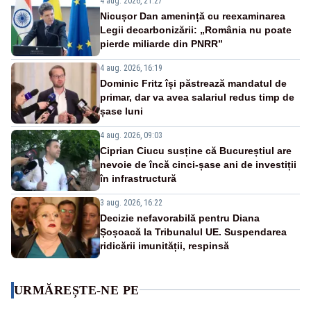
4 aug. 2026, 21:27
Nicușor Dan amenință cu reexaminarea
Legii decarbonizării: „România nu poate
pierde miliarde din PNRR”
4 aug. 2026, 16:19
Dominic Fritz își păstrează mandatul de
primar, dar va avea salariul redus timp de
șase luni
4 aug. 2026, 09:03
Ciprian Ciucu susține că Bucureștiul are
nevoie de încă cinci-șase ani de investiții
în infrastructură
3 aug. 2026, 16:22
Decizie nefavorabilă pentru Diana
Șoșoacă la Tribunalul UE. Suspendarea
ridicării imunității, respinsă
URMĂREȘTE-NE PE