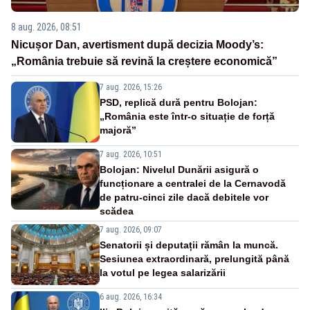
8 aug. 2026, 08:51
Nicușor Dan, avertisment după decizia Moody’s:
„România trebuie să revină la creștere economică”
7 aug. 2026, 15:26
PSD, replică dură pentru Bolojan:
„România este într-o situație de forță
majoră”
7 aug. 2026, 10:51
Bolojan: Nivelul Dunării asigură o
funcționare a centralei de la Cernavodă
de patru-cinci zile dacă debitele vor
scădea
7 aug. 2026, 09:07
Senatorii și deputații rămân la muncă.
Sesiunea extraordinară, prelungită până
la votul pe legea salarizării
6 aug. 2026, 16:34