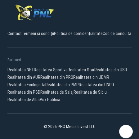
Contact
Termeni și condiții
Politică de confidențialitate
Cod de conduită
Parteneri:
Realitatea.NET
Realitatea Sportiva
Realitatea Star
Realitatea din USR
Realitatea din AUR
Realitatea din PRO
Realitatea din UDMR
Realitatea Ecologista
Realitatea din PMP
Realitatea din UNPR
Realitatea din PSD
Realitatea de Salaj
Realitatea de Sibiu
Realitatea de Alba
Vox Publica
© 2026 PHG Media Invest LLC
Facebook
YouTube