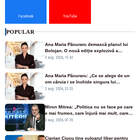
Facebook
YouTube
POPULAR
Ana Maria Păcuraru demască planul lui
Bolojan. O nouă ediție explozivă a
emisiunii „Miza Zilei” la Realitatea PLUS
2 aug. 2026, 15:42
Ana Maria Păcuraru: „Ce se alege de un
om căruia i se închide singura lui
portiță?”
2 aug. 2026, 23:25
Miron Mitrea: „Politica nu se face pe care
e mai frumos, care înjură mai mult, care
țipă mai tare, ci pe proiecte”
3 aug. 2026, 07:35
Ciprian Ciucu ține culoarul liber pentru