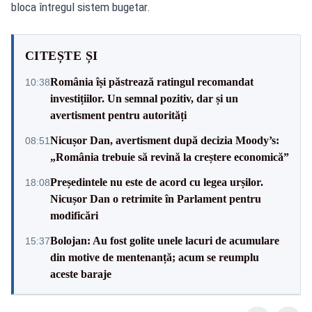
bloca întregul sistem bugetar.
CITEȘTE ȘI
România își păstrează ratingul recomandat
10:38
investițiilor. Un semnal pozitiv, dar și un
avertisment pentru autorități
Nicușor Dan, avertisment după decizia Moody’s:
08:51
„România trebuie să revină la creștere economică”
Președintele nu este de acord cu legea urșilor.
18:08
Nicușor Dan o retrimite în Parlament pentru
modificări
Bolojan: Au fost golite unele lacuri de acumulare
15:37
din motive de mentenanță; acum se reumplu
aceste baraje