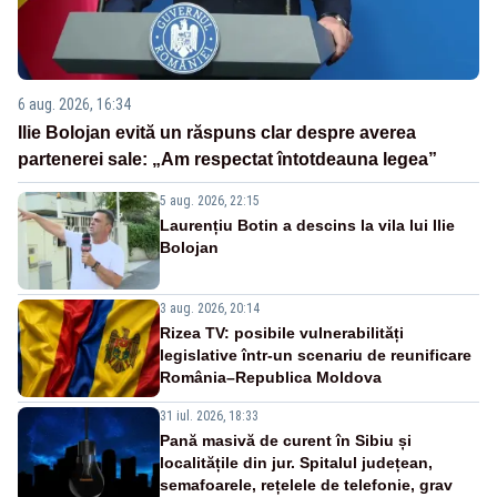
6 aug. 2026, 16:34
Ilie Bolojan evită un răspuns clar despre averea
partenerei sale: „Am respectat întotdeauna legea”
5 aug. 2026, 22:15
Laurențiu Botin a descins la vila lui Ilie
Bolojan
3 aug. 2026, 20:14
Rizea TV: posibile vulnerabilități
legislative într-un scenariu de reunificare
România–Republica Moldova
31 iul. 2026, 18:33
Pană masivă de curent în Sibiu și
localitățile din jur. Spitalul județean,
semafoarele, rețelele de telefonie, grav