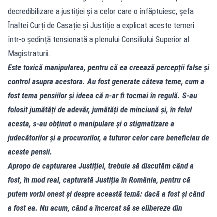
decredibilizare a justiției și a celor care o înfăptuiesc, șefa
Înaltei Curți de Casație și Justiție a explicat aceste temeri
într-o ședință tensionată a plenului Consiliului Superior al
Magistraturii.
Este toxică manipularea, pentru că ea creează percepții false și
control asupra acestora. Au fost generate câteva teme, cum a
fost tema pensiilor și ideea că n-ar fi tocmai în regulă. S-au
folosit jumătăți de adevăr, jumătăți de minciună și, în felul
acesta, s-au obținut o manipulare și o stigmatizare a
judecătorilor și a procurorilor, a tuturor celor care beneficiau de
aceste pensii.
Apropo de capturarea Justiției, trebuie să discutăm când a
fost, în mod real, capturată Justiția în România, pentru că
putem vorbi onest și despre această temă: dacă a fost și când
a fost ea. Nu acum, când a încercat să se elibereze din