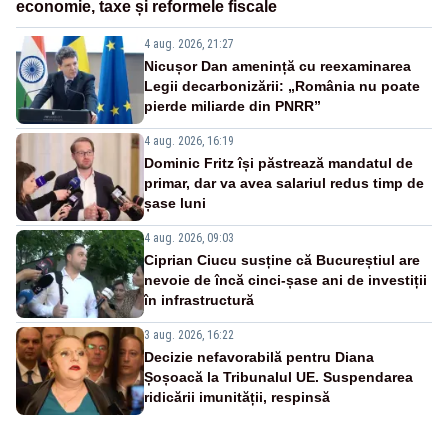
economie, taxe și reformele fiscale
4 aug. 2026, 21:27
Nicușor Dan amenință cu reexaminarea
Legii decarbonizării: „România nu poate
pierde miliarde din PNRR”
4 aug. 2026, 16:19
Dominic Fritz își păstrează mandatul de
primar, dar va avea salariul redus timp de
șase luni
4 aug. 2026, 09:03
Ciprian Ciucu susține că Bucureștiul are
nevoie de încă cinci-șase ani de investiții
în infrastructură
3 aug. 2026, 16:22
Decizie nefavorabilă pentru Diana
Șoșoacă la Tribunalul UE. Suspendarea
ridicării imunității, respinsă