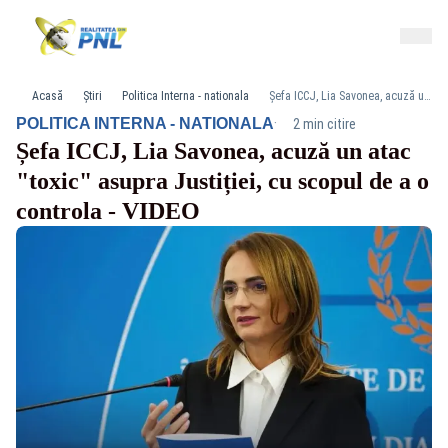
Acasă
Știri
Politica Interna - nationala
Șefa ICCJ, Lia Savonea, acuză un atac "toxic" asupra Justiției, cu scopul de a o controla - VIDEO
·
POLITICA INTERNA - NATIONALA
2 min citire
Șefa ICCJ, Lia Savonea, acuză un atac
"toxic" asupra Justiției, cu scopul de a o
controla - VIDEO