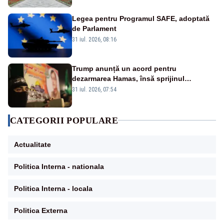
Legea pentru Programul SAFE, adoptată
de Parlament
31 iul. 2026, 08:16
Trump anunță un acord pentru
dezarmarea Hamas, însă sprijinul
Israelului rămâne incert
31 iul. 2026, 07:54
CATEGORII POPULARE
Actualitate
Politica Interna - nationala
Politica Interna - locala
Politica Externa