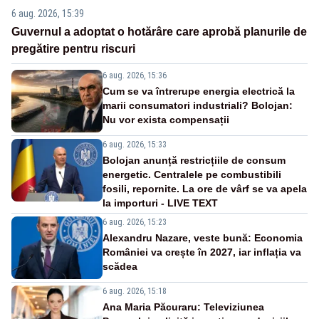
6 aug. 2026, 15:39
Guvernul a adoptat o hotărâre care aprobă planurile de
pregătire pentru riscuri
6 aug. 2026, 15:36
Cum se va întrerupe energia electrică la
marii consumatori industriali? Bolojan:
Nu vor exista compensații
6 aug. 2026, 15:33
Bolojan anunță restricțiile de consum
energetic. Centralele pe combustibili
fosili, repornite. La ore de vârf se va apela
la importuri - LIVE TEXT
6 aug. 2026, 15:23
Alexandru Nazare, veste bună: Economia
României va crește în 2027, iar inflația va
scădea
6 aug. 2026, 15:18
Ana Maria Păcuraru: Televiziunea