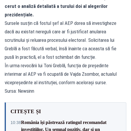
cerut o analiză detaliată a turului doi al alegerilor
prezidențiale.
Sursele susțin că fostul șef al AEP dorea să investigheze
dacă au existat nereguli care ar fi justificat anularea
scrutinului și reluarea procesului electoral. Solicitarea lui
Greblă a fost făcută verbal, însă înainte ca aceasta să fie
pusă în practică, el a fost schimbat din funcție.
În urma revocării lui Toni Greblă, funcția de președinte
interimar al AEP va fi ocupată de Vajda Zsombor, actualul
vicepreședinte al instituției, conform acelorași surse.
Sursa: Newsinn
CITEȘTE ȘI
România își păstrează ratingul recomandat
10:38
investițiilor. Un semnal pozitiv, dar și un