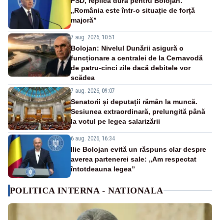
PSD, replică dură pentru Bolojan:
„România este într-o situație de forță
majoră”
7 aug. 2026, 10:51
Bolojan: Nivelul Dunării asigură o
funcționare a centralei de la Cernavodă
de patru-cinci zile dacă debitele vor
scădea
7 aug. 2026, 09:07
Senatorii și deputații rămân la muncă.
Sesiunea extraordinară, prelungită până
la votul pe legea salarizării
6 aug. 2026, 16:34
Ilie Bolojan evită un răspuns clar despre
averea partenerei sale: „Am respectat
întotdeauna legea”
POLITICA INTERNA - NATIONALA