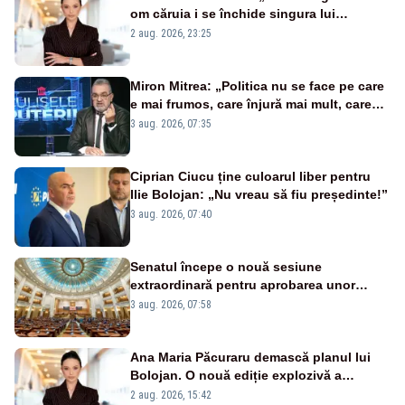
om căruia i se închide singura lui
portiță?”
2 aug. 2026, 23:25
Miron Mitrea: „Politica nu se face pe care
e mai frumos, care înjură mai mult, care
țipă mai tare, ci pe proiecte”
3 aug. 2026, 07:35
Ciprian Ciucu ține culoarul liber pentru
Ilie Bolojan: „Nu vreau să fiu președinte!”
3 aug. 2026, 07:40
Senatul începe o nouă sesiune
extraordinară pentru aprobarea unor
jaloane din PNRR
3 aug. 2026, 07:58
Ana Maria Păcuraru demască planul lui
Bolojan. O nouă ediție explozivă a
emisiunii „Miza Zilei” la Realitatea PLUS
2 aug. 2026, 15:42