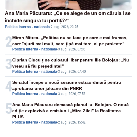
Ana Maria Păcuraru: „Ce se alege de un om căruia i se
închide singura lui portiță?”
Politica Interna - nationala
·
2 aug. 2026, 23:25
2
Miron Mitrea: „Politica nu se face pe care e mai frumos,
care înjură mai mult, care țipă mai tare, ci pe proiecte”
Politica Interna - nationala
-
3 aug. 2026, 07:35
3
Ciprian Ciucu ține culoarul liber pentru Ilie Bolojan: „Nu
vreau să fiu președinte!”
Politica Interna - nationala
-
3 aug. 2026, 07:40
4
Senatul începe o nouă sesiune extraordinară pentru
aprobarea unor jaloane din PNRR
Politica Interna - nationala
-
3 aug. 2026, 07:58
5
Ana Maria Păcuraru demască planul lui Bolojan. O nouă
ediție explozivă a emisiunii „Miza Zilei” la Realitatea
PLUS
Politica Interna - nationala
-
2 aug. 2026, 15:42