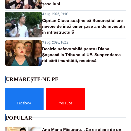
șase luni
4 aug. 2026, 09:03
Ciprian Ciucu susține că Bucureștiul are
nevoie de încă cinci-șase ani de investiții
în infrastructură
3 aug. 2026, 16:22
Decizie nefavorabilă pentru Diana
Șoșoacă la Tribunalul UE. Suspendarea
ridicării imunității, respinsă
URMĂREȘTE-NE PE
Facebook
YouTube
POPULAR
Ana Maria Păcuraru: „Ce se alege de un