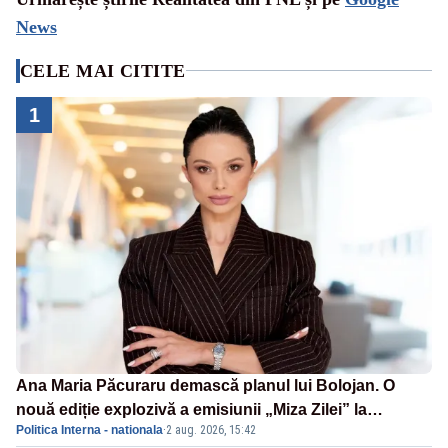
News
CELE MAI CITITE
1
Ana Maria Păcuraru demască planul lui Bolojan. O
nouă ediție explozivă a emisiunii „Miza Zilei” la
Politica Interna - nationala
·
2 aug. 2026, 15:42
Realitatea PLUS