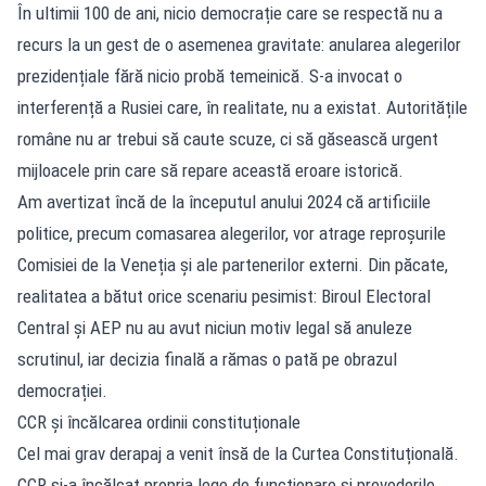
În ultimii 100 de ani, nicio democrație care se respectă nu a
recurs la un gest de o asemenea gravitate: anularea alegerilor
prezidențiale fără nicio probă temeinică. S-a invocat o
interferență a Rusiei care, în realitate, nu a existat. Autoritățile
române nu ar trebui să caute scuze, ci să găsească urgent
mijloacele prin care să repare această eroare istorică.
Am avertizat încă de la începutul anului 2024 că artificiile
politice, precum comasarea alegerilor, vor atrage reproșurile
Comisiei de la Veneția și ale partenerilor externi. Din păcate,
realitatea a bătut orice scenariu pesimist: Biroul Electoral
Central și AEP nu au avut niciun motiv legal să anuleze
scrutinul, iar decizia finală a rămas o pată pe obrazul
democrației.
CCR și încălcarea ordinii constituționale
Cel mai grav derapaj a venit însă de la Curtea Constituțională.
CCR și-a încălcat propria lege de funcționare și prevederile