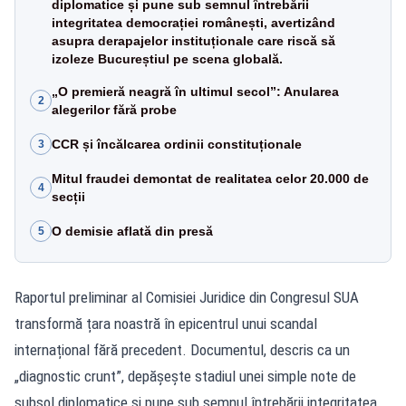
diplomatice și pune sub semnul întrebării
integritatea democrației românești, avertizând
asupra derapajelor instituționale care riscă să
izoleze Bucureștiul pe scena globală.
„O premieră neagră în ultimul secol”: Anularea
2
alegerilor fără probe
CCR și încălcarea ordinii constituționale
3
Mitul fraudei demontat de realitatea celor 20.000 de
4
secții
O demisie aflată din presă
5
Raportul preliminar al Comisiei Juridice din Congresul SUA
transformă țara noastră în epicentrul unui scandal
internațional fără precedent. Documentul, descris ca un
„diagnostic crunt”, depășește stadiul unei simple note de
subsol diplomatice și pune sub semnul întrebării integritatea