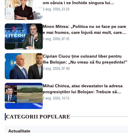
om căruia i se închide singura lui
portiță?”
2 aug. 2026, 23:25
Miron Mitrea: „Politica nu se face pe care
e mai frumos, care înjură mai mult, care
țipă mai tare, ci pe proiecte”
3 aug. 2026, 07:35
Ciprian Ciucu ține culoarul liber pentru
Ilie Bolojan: „Nu vreau să fiu președinte!”
3 aug. 2026, 07:40
Mihai Chirica, atac devastator la adresa
progresiștilor lui Bolojan: Trebuie să
protejăm și natura, dar nu șținem omaneii
2 aug. 2026, 10:12
în stare permanentă de alertă
CATEGORII POPULARE
Actualitate