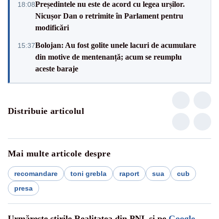
Președintele nu este de acord cu legea urșilor.
18:08
Nicușor Dan o retrimite în Parlament pentru
modificări
Bolojan: Au fost golite unele lacuri de acumulare
15:37
din motive de mentenanță; acum se reumplu
aceste baraje
Distribuie articolul
Mai multe articole despre
recomandare
toni grebla
raport
sua
cub
presa
Urmărește știrile Realitatea din PNL și pe
Google