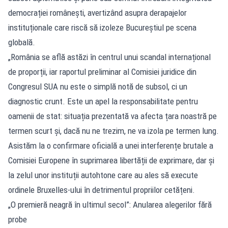
democrației românești, avertizând asupra derapajelor
instituționale care riscă să izoleze Bucureștiul pe scena
globală.
„România se află astăzi în centrul unui scandal internațional
de proporții, iar raportul preliminar al Comisiei juridice din
Congresul SUA nu este o simplă notă de subsol, ci un
diagnostic crunt. Este un apel la responsabilitate pentru
oamenii de stat: situația prezentată va afecta țara noastră pe
termen scurt și, dacă nu ne trezim, ne va izola pe termen lung.
Asistăm la o confirmare oficială a unei interferențe brutale a
Comisiei Europene în suprimarea libertății de exprimare, dar și
la zelul unor instituții autohtone care au ales să execute
ordinele Bruxelles-ului în detrimentul propriilor cetățeni.
„O premieră neagră în ultimul secol”: Anularea alegerilor fără
probe