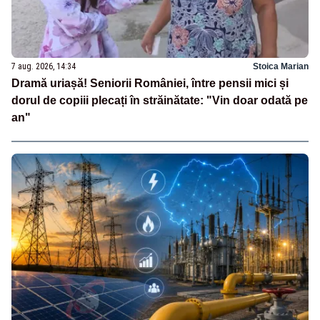
7 aug. 2026, 14:34
Stoica Marian
Dramă uriașă! Seniorii României, între pensii mici și
dorul de copiii plecați în străinătate: "Vin doar odată pe
an"