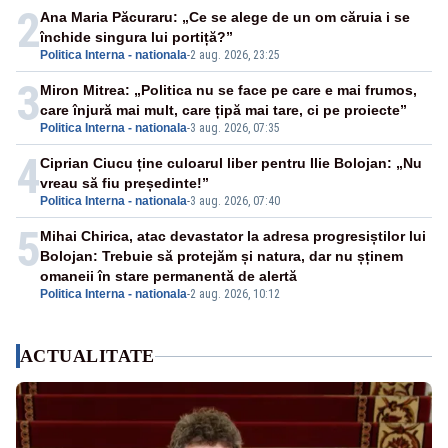
2
Ana Maria Păcuraru: „Ce se alege de un om căruia i se
închide singura lui portiță?”
Politica Interna - nationala
-
2 aug. 2026, 23:25
3
Miron Mitrea: „Politica nu se face pe care e mai frumos,
care înjură mai mult, care țipă mai tare, ci pe proiecte”
Politica Interna - nationala
-
3 aug. 2026, 07:35
4
Ciprian Ciucu ține culoarul liber pentru Ilie Bolojan: „Nu
vreau să fiu președinte!”
Politica Interna - nationala
-
3 aug. 2026, 07:40
5
Mihai Chirica, atac devastator la adresa progresiștilor lui
Bolojan: Trebuie să protejăm și natura, dar nu șținem
omaneii în stare permanentă de alertă
Politica Interna - nationala
-
2 aug. 2026, 10:12
ACTUALITATE