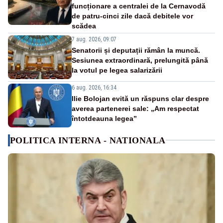
funcționare a centralei de la Cernavodă
de patru-cinci zile dacă debitele vor
scădea
7 aug. 2026, 09:07
Senatorii și deputații rămân la muncă.
Sesiunea extraordinară, prelungită până
la votul pe legea salarizării
6 aug. 2026, 16:34
Ilie Bolojan evită un răspuns clar despre
averea partenerei sale: „Am respectat
întotdeauna legea”
POLITICA INTERNA - NATIONALA