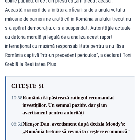
opinie publică, direct din presă că „am plecat acasă”.
Această manieră de a înlătura oficiali și de a anula votul a
milioane de oameni ne arată că în România anulului trecut nu
s-a apărat democrația, ci s-a suspendat. Autoritățile actuale
au datoria morală și legală de a analiza acest raport
internațional cu maximă responsabilitate pentru a nu lăsa
România captivă într-un precedent periculos”, a declarat Toni
Greblă la Realitatea Plus.
CITEȘTE ȘI
România își păstrează ratingul recomandat
10:38
investițiilor. Un semnal pozitiv, dar și un
avertisment pentru autorități
Nicușor Dan, avertisment după decizia Moody’s:
08:51
„România trebuie să revină la creștere economică”