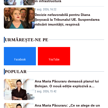
în infrastructură
3 aug. 2026, 16:22
Decizie nefavorabilă pentru Diana
Șoșoacă la Tribunalul UE. Suspendarea
ridicării imunității, respinsă
URMĂREȘTE-NE PE
Facebook
YouTube
POPULAR
Ana Maria Păcuraru demască planul lui
Bolojan. O nouă ediție explozivă a
emisiunii „Miza Zilei” la Realitatea PLUS
2 aug. 2026, 15:42
Ana Maria Păcuraru: „Ce se alege de un