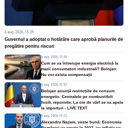
6 aug. 2026, 15:39
Guvernul a adoptat o hotărâre care aprobă planurile de
pregătire pentru riscuri
6 aug. 2026, 15:36
Cum se va întrerupe energia electrică la
marii consumatori industriali? Bolojan:
Nu vor exista compensații
6 aug. 2026, 15:33
Bolojan anunță restricțiile de consum
energetic. Centralele pe combustibili
fosili, repornite. La ore de vârf se va apela
la importuri - LIVE TEXT
6 aug. 2026, 15:23
Alexandru Nazare, veste bună: Economia
României va crește în 2027, iar inflația va