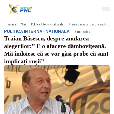
Acasă
Știri
Politica Interna - nationala
Traian Băsescu, despre anularea alegerilor:” E o afacere dâmboviţeană. Mă îndoiesc că se vor găsi probe că sunt implicaţi ruşii”
·
POLITICA INTERNA - NATIONALA
3 min citire
Traian Băsescu, despre anularea
alegerilor:” E o afacere dâmboviţeană.
Mă îndoiesc că se vor găsi probe că sunt
implicaţi ruşii”