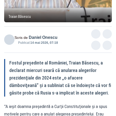
Traian Băsescu
Daniel Onescu
Scris de
Publicat:
14 mai 2026, 07:18
Fostul preşedinte al României, Traian Băsescu, a
declarat miercuri seară că anularea alegerilor
prezidenţiale din 2024 este „o afacere
dâmboviţeană” şi a subliniat că se îndoieşte că vor fi
găsite probe că Rusia s-a implicat în aceste alegeri.
”A ieşit doamna preşedintă a Curţii Constituţionale şi a spus
motivele pentru care a anulat alegerea preşedintelui. Erau