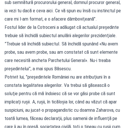
sub semnătură procurorului general, domnul procuror general,
ia vezi tu dacă e ceva aici. Ce vă spun eu însă cu instinctul pe
care mi l-am format, e o afacere dâmboviţeană”.
Fostul lider de la Cotroceni a adăugat că actualul preşedinte
trebuie să închidă subiectul anulării alegerilor prezidenţiale.
”Trebuie să închidă subiectul. Să închidă spunând «Nu avem
probe, sau avem probe, sau am constatat că sunt elemente
care necesită ancheta Parchetului General». Nu-i treaba
preşedintelui”, a mai spus Băsescu.
Potrivit lui, ”preşedintele României nu are atribuţiuni în a
constata legalitatea alegerilor. Va trebui să găsească o
soluţie pentru că mă îndoiesc că se vor găsi probe că sunt
implicaţi ruşii. A, ruşii, în ticăloşia lor, când au văzut că apar
suspiciuni, au jucat-o propagandistic cu doamna Zaharova, cu
toată lumea, făceau declaraţii, plus oamenii de influenţă pe
care îi au în presă, societatea civilă, toţi o ţineau cu ruşii cum