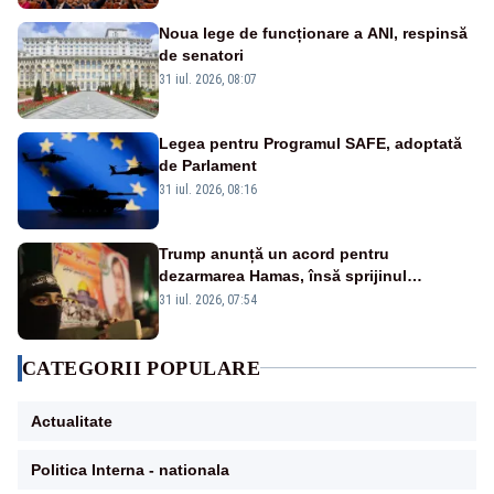
Noua lege de funcționare a ANI, respinsă
de senatori
31 iul. 2026, 08:07
Legea pentru Programul SAFE, adoptată
de Parlament
31 iul. 2026, 08:16
Trump anunță un acord pentru
dezarmarea Hamas, însă sprijinul
Israelului rămâne incert
31 iul. 2026, 07:54
CATEGORII POPULARE
Actualitate
Politica Interna - nationala