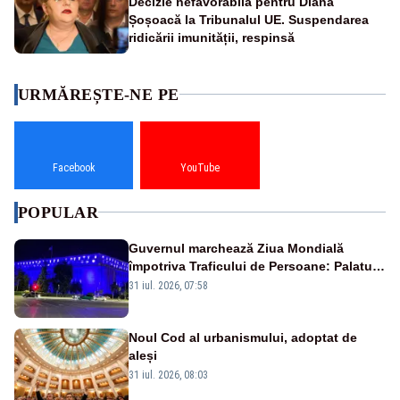
Decizie nefavorabilă pentru Diana
Șoșoacă la Tribunalul UE. Suspendarea
ridicării imunității, respinsă
URMĂREȘTE-NE PE
Facebook
YouTube
POPULAR
Guvernul marchează Ziua Mondială
împotriva Traficului de Persoane: Palatul
Victoria, iluminat în albastru
31 iul. 2026, 07:58
Noul Cod al urbanismului, adoptat de
aleși
31 iul. 2026, 08:03