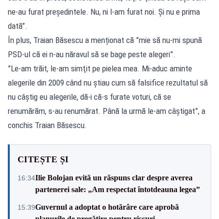
ne-au furat preşedintele. Nu, ni l-am furat noi. Şi nu e prima
dată”.
În plus, Traian Băsescu a menționat că ”mie să nu-mi spună
PSD-ul că ei n-au năravul să se bage peste alegeri”.
”Le-am trăit, le-am simţit pe pielea mea. Mi-aduc aminte
alegerile din 2009 când nu ştiau cum să falsifice rezultatul să
nu câştig eu alegerile, dă-i că-s furate voturi, că se
renumărăm, s-au renumărat. Până la urmă le-am câştigat”, a
conchis Traian Băsescu.
CITEȘTE ȘI
Ilie Bolojan evită un răspuns clar despre averea
16:34
partenerei sale: „Am respectat întotdeauna legea”
Guvernul a adoptat o hotărâre care aprobă
15:39
planurile de pregătire pentru riscuri