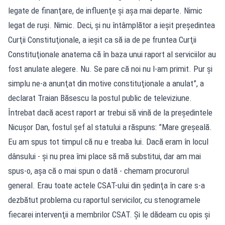
legate de finanţare, de influenţe şi aşa mai departe. Nimic
legat de ruşi. Nimic. Deci, şi nu întâmplător a ieşit preşedintea
Curţii Constituţionale, a ieşit ca să ia de pe fruntea Curţii
Constituţionale anatema că în baza unui raport al serviciilor au
fost anulate alegere. Nu. Se pare că noi nu l-am primit. Pur şi
simplu ne-a anunţat din motive constituţionale a anulat”, a
declarat Traian Băsescu la postul public de televiziune.
Întrebat dacă acest raport ar trebui să vină de la preşedintele
Nicușor Dan, fostul șef al statului a răspuns: ”Mare greşeală.
Eu am spus tot timpul că nu e treaba lui. Dacă eram în locul
dânsului - şi nu prea îmi place să mă substitui, dar am mai
spus-o, aşa că o mai spun o dată - chemam procurorul
general. Erau toate actele CSAT-ului din şedinţa în care s-a
dezbătut problema cu raportul servicilor, cu stenogramele
fiecarei intervenţii a membrilor CSAT. Şi le dădeam cu opis şi