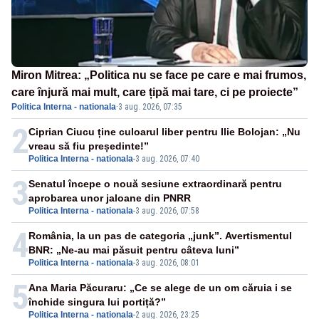
Miron Mitrea: „Politica nu se face pe care e mai frumos,
care înjură mai mult, care țipă mai tare, ci pe proiecte”
Politica Interna - nationala
·
3 aug. 2026, 07:35
2
Ciprian Ciucu ține culoarul liber pentru Ilie Bolojan: „Nu
vreau să fiu președinte!”
Politica Interna - nationala
-
3 aug. 2026, 07:40
3
Senatul începe o nouă sesiune extraordinară pentru
aprobarea unor jaloane din PNRR
Politica Interna - nationala
-
3 aug. 2026, 07:58
4
România, la un pas de categoria „junk”. Avertismentul
BNR: „Ne-au mai păsuit pentru câteva luni”
Politica Interna - nationala
-
3 aug. 2026, 08:01
5
Ana Maria Păcuraru: „Ce se alege de un om căruia i se
închide singura lui portiță?”
Politica Interna - nationala
-
2 aug. 2026, 23:25