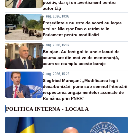
pozitiv, dar și un avertisment pentru
autorități
7 aug. 2026, 18:08
Președintele nu este de acord cu legea
urșilor. Nicușor Dan o retrimite în
Parlament pentru modificări
7 aug. 2026, 15:37
Bolojan: Au fost golite unele lacuri de
acumulare din motive de mentenanță;
acum se reumplu aceste baraje
7 aug. 2026, 15:28
Siegfried Mureșan: „Modificarea legii
decarbonizării pune sub semnul întrebării
respectarea angajamentelor asumate de
România prin PNRR”
POLITICA INTERNA - LOCALA