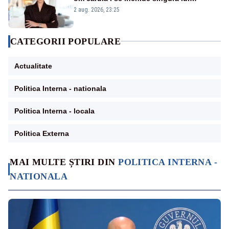
portiță?”
2 aug. 2026, 23:25
CATEGORII POPULARE
Actualitate
Politica Interna - nationala
Politica Interna - locala
Politica Externa
MAI MULTE ȘTIRI DIN
POLITICA INTERNA -
NATIONALA