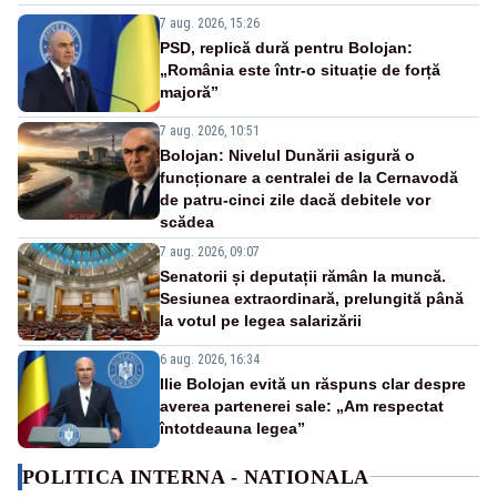
7 aug. 2026, 15:26
PSD, replică dură pentru Bolojan:
„România este într-o situație de forță
majoră”
7 aug. 2026, 10:51
Bolojan: Nivelul Dunării asigură o
funcționare a centralei de la Cernavodă
de patru-cinci zile dacă debitele vor
scădea
7 aug. 2026, 09:07
Senatorii și deputații rămân la muncă.
Sesiunea extraordinară, prelungită până
la votul pe legea salarizării
6 aug. 2026, 16:34
Ilie Bolojan evită un răspuns clar despre
averea partenerei sale: „Am respectat
întotdeauna legea”
POLITICA INTERNA - NATIONALA