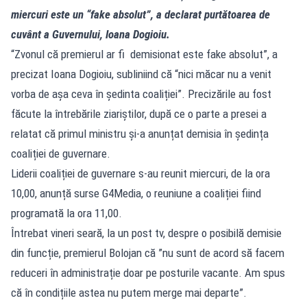
miercuri este un “fake absolut”, a declarat purtătoarea de
cuvânt a Guvernului, Ioana Dogioiu.
“Zvonul că premierul ar fi demisionat este fake absolut”, a
precizat Ioana Dogioiu, subliniind că “nici măcar nu a venit
vorba de așa ceva în ședinta coaliției”. Precizările au fost
făcute la întrebările ziariștilor, după ce o parte a presei a
relatat că primul ministru și-a anunțat demisia în ședința
coaliției de guvernare.
Liderii coaliției de guvernare s-au reunit miercuri, de la ora
10,00, anunță surse G4Media, o reuniune a coaliției fiind
programată la ora 11,00.
Întrebat vineri seară, la un post tv, despre o posibilă demisie
din funcție, premierul Bolojan că ”nu sunt de acord să facem
reduceri în administrație doar pe posturile vacante. Am spus
că în condițiile astea nu putem merge mai departe”.