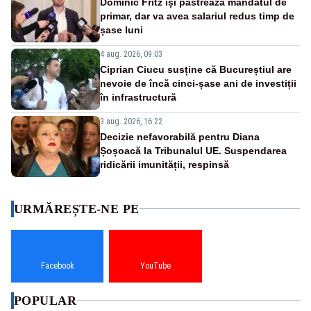
Dominic Fritz își păstrează mandatul de
primar, dar va avea salariul redus timp de
șase luni
4 aug. 2026, 09:03
Ciprian Ciucu susține că Bucureștiul are
nevoie de încă cinci-șase ani de investiții
în infrastructură
3 aug. 2026, 16:22
Decizie nefavorabilă pentru Diana
Șoșoacă la Tribunalul UE. Suspendarea
ridicării imunității, respinsă
URMĂREȘTE-NE PE
Facebook
YouTube
POPULAR