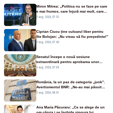
Miron Mitrea: „Politica nu se face pe care
e mai frumos, care înjură mai mult, care
țipă mai tare, ci pe proiecte”
3 aug. 2026, 07:35
Ciprian Ciucu ține culoarul liber pentru
Ilie Bolojan: „Nu vreau să fiu președinte!”
3 aug. 2026, 07:40
Senatul începe o nouă sesiune
extraordinară pentru aprobarea unor
jaloane din PNRR
3 aug. 2026, 07:58
România, la un pas de categoria „junk”.
Avertismentul BNR: „Ne-au mai păsuit
pentru câteva luni”
3 aug. 2026, 08:01
Ana Maria Păcuraru: „Ce se alege de un
om căruia i se închide singura lui