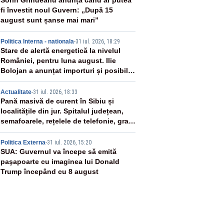
2
Sorin Grindeanu anunță când ar putea
fi învestit noul Guvern: „După 15
august sunt șanse mai mari”
3
Politica Interna - nationala
-
31 iul. 2026, 18:29
Stare de alertă energetică la nivelul
României, pentru luna august. Ilie
Bolojan a anunțat importuri și posibile
restricții – VIDEO
4
Actualitate
-
31 iul. 2026, 18:33
Pană masivă de curent în Sibiu și
localitățile din jur. Spitalul județean,
semafoarele, rețelele de telefonie, grav
afectate
5
Politica Externa
-
31 iul. 2026, 15:20
SUA: Guvernul va începe să emită
paşapoarte cu imaginea lui Donald
Trump începând cu 8 august