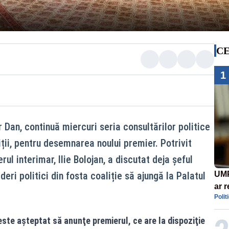
CE
1
Dan, continuă miercuri seria consultărilor politice
iții, pentru desemnarea noului premier. Potrivit
ul interimar, Ilie Bolojan, a discutat deja șeful
ideri politici din fosta coaliție să ajungă la Palatul
UMP
ar 
Polit
Rom
cont
ste aşteptat să anunţe premierul, ce are la dispoziţie
eco