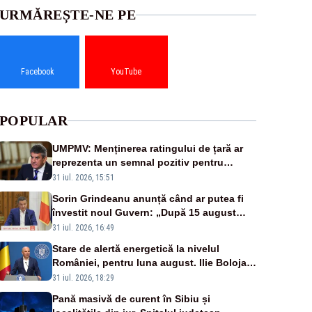
URMĂREȘTE-NE PE
Facebook
YouTube
POPULAR
UMPMV: Menținerea ratingului de țară ar
reprezenta un semnal pozitiv pentru
România. Autoritățile trebuie să continue
31 iul. 2026, 15:51
consolidarea stabilității economice și
Sorin Grindeanu anunță când ar putea fi
financiare
învestit noul Guvern: „După 15 august
sunt șanse mai mari”
31 iul. 2026, 16:49
Stare de alertă energetică la nivelul
României, pentru luna august. Ilie Bolojan
a anunțat importuri și posibile restricții –
31 iul. 2026, 18:29
VIDEO
Pană masivă de curent în Sibiu și