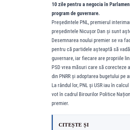
10 zile pentru a negocia în Parlamen
program de guvernare.
Preşedintele PNL, premierul interimar 
preşedintele Nicuşor Dan şi sunt aştep
Desemnarea noului premier se va face
pentru că partidele așteaptă să vadă 
guvernare, iar fiecare are propriile lini
PSD vrea măsuri care să corecteze au
din PNRR și adoptarea bugetului pe anu
La rândul lor, PNL și USR iau în calcu
vot în cadrul Birourilor Politice Naț
premier.
CITEȘTE ȘI