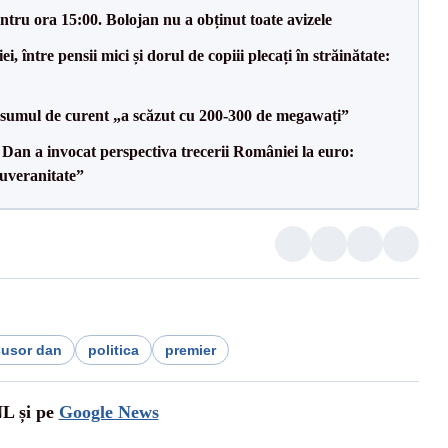
tru ora 15:00. Bolojan nu a obținut toate avizele
 între pensii mici și dorul de copiii plecați în străinătate:
onsumul de curent „a scăzut cu 200-300 de megawați”
Dan a invocat perspectiva trecerii României la euro:
uveranitate”
cusor dan
politica
premier
NL și pe
Google News