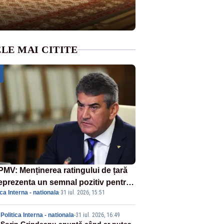
LE MAI CITITE
MV: Menținerea ratingului de țară
reprezenta un semnal pozitiv pentru
ica Interna - nationala
·
31 iul. 2026, 15:51
ânia. Autoritățile trebuie să
inue consolidarea stabilității
Politica Interna - nationala
-
31 iul. 2026, 16:49
nomice și financiare