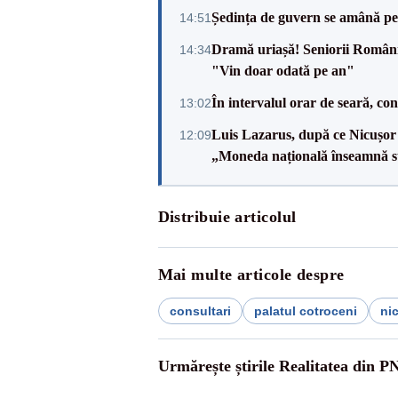
Ședința de guvern se amână pen
14:51
Dramă uriașă! Seniorii României,
14:34
"Vin doar odată pe an"
În intervalul orar de seară, c
13:02
Luis Lazarus, după ce Nicușor 
12:09
„Moneda națională înseamnă s
Distribuie articolul
Mai multe articole despre
consultari
palatul cotroceni
ni
Urmărește știrile Realitatea din P