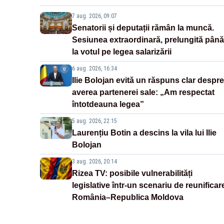
7 aug. 2026, 09:07
Senatorii și deputații rămân la muncă.
Sesiunea extraordinară, prelungită până
la votul pe legea salarizării
6 aug. 2026, 16:34
Ilie Bolojan evită un răspuns clar despre
averea partenerei sale: „Am respectat
întotdeauna legea”
5 aug. 2026, 22:15
Laurențiu Botin a descins la vila lui Ilie
Bolojan
3 aug. 2026, 20:14
Rizea TV: posibile vulnerabilități
legislative într-un scenariu de reunificar
România–Republica Moldova