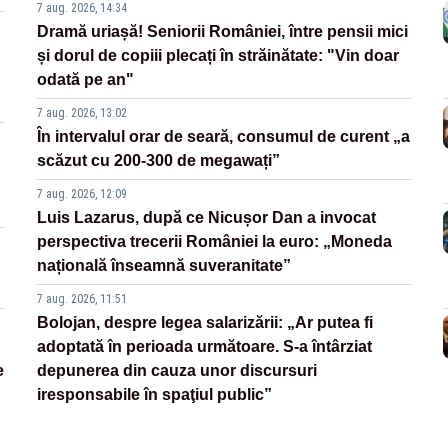
7 aug. 2026, 14:34
Dramă uriașă! Seniorii României, între pensii mici
și dorul de copiii plecați în străinătate: "Vin doar
odată pe an"
7 aug. 2026, 13:02
În intervalul orar de seară, consumul de curent „a
scăzut cu 200-300 de megawați”
7 aug. 2026, 12:09
Luis Lazarus, după ce Nicușor Dan a invocat
perspectiva trecerii României la euro: „Moneda
națională înseamnă suveranitate”
7 aug. 2026, 11:51
Bolojan, despre legea salarizării: „Ar putea fi
adoptată în perioada următoare. S-a întârziat
e
depunerea din cauza unor discursuri
iresponsabile în spaţiul public”