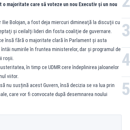
t o majoritate care să voteze un nou Executiv şi un nou
Ilie Bolojan, a fost deja miercuri dimineaţă la discuţii cu
taţi şi ceilalţi lideri din fosta coaliţie de guvernare.
 însă fără o majoritate clară în Parlament și asta
întâi numirile în fruntea ministerelor, dar și programul de
i roșii.
steritatea, în timp ce UDMR cere îndeplinirea jaloanelor
l viitor.
l să nu susțină acest Guvern, însă decizia se va lua prin
ionale, care vor fi convocate după desemnarea noului