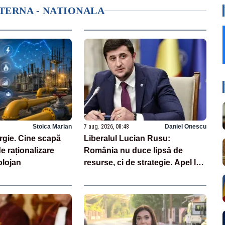
NTERNA - NATIONALA
Stoica Marian
7 aug. 2026, 08:48
Daniel Onescu
rgie. Cine scapă
Liberalul Lucian Rusu:
e raționalizare
România nu duce lipsă de
lojan
resurse, ci de strategie. Apel la
investiții majore în energie pe
termen lung