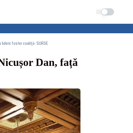
Schimba tema
liderii fostei coaliţii- SURSE
 Nicușor Dan, față