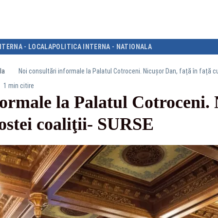
NTERNA - LOCALA
POLITICA INTERNA - NATIONALA
la
Noi consultări informale la Palatul Cotroceni. Nicușor Dan, față în față cu 
1 min citire
formale la Palatul Cotroceni.
 fostei coaliţii- SURSE