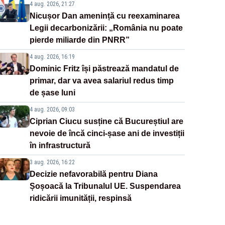
4 aug. 2026, 21:27
Nicușor Dan amenință cu reexaminarea
Legii decarbonizării: „România nu poate
pierde miliarde din PNRR”
4 aug. 2026, 16:19
Dominic Fritz își păstrează mandatul de
primar, dar va avea salariul redus timp
de șase luni
4 aug. 2026, 09:03
Ciprian Ciucu susține că Bucureștiul are
nevoie de încă cinci-șase ani de investiții
în infrastructură
3 aug. 2026, 16:22
Decizie nefavorabilă pentru Diana
Șoșoacă la Tribunalul UE. Suspendarea
ridicării imunității, respinsă