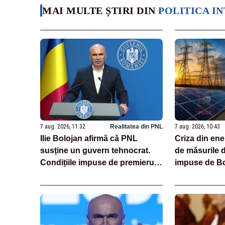
MAI MULTE ȘTIRI DIN
POLITICA I
7 aug. 2026, 11:32
Realitatea din PNL
7 aug. 2026, 10:43
Ilie Bolojan afirmă că PNL
Criza din ene
susține un guvern tehnocrat.
de măsurile d
Condițiile impuse de premierul
impuse de Bo
demis